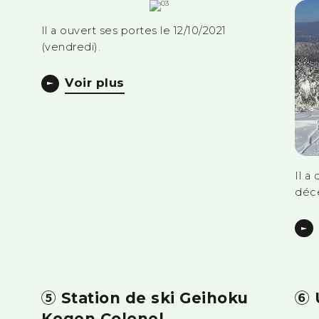
Il a ouvert ses portes le 12/10/2021
(vendredi).
Voir plus
Il a
déc
⑤ Station de ski Geihoku
⑥ 
Kogen Colonel