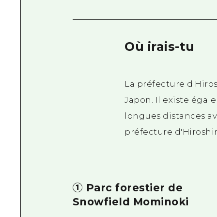
Où irais-tu
La préfecture d'Hiro
Japon. Il existe éga
longues distances ave
préfecture d'Hiroshi
① Parc forestier de
Snowfield Mominoki