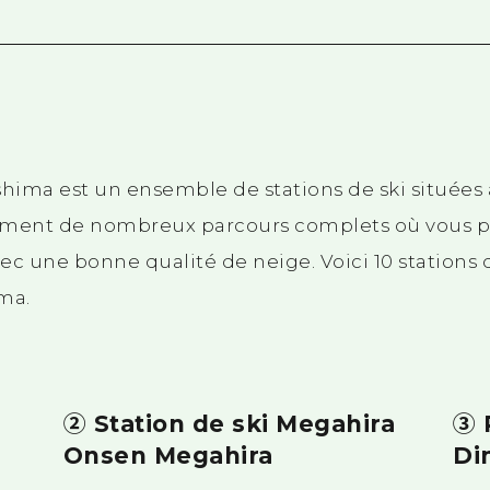
shima est un ensemble de stations de ski situées 
lement de nombreux parcours complets où vous po
c une bonne qualité de neige. Voici 10 stations d
ma.
② Station de ski Megahira
③ 
Onsen Megahira
Di