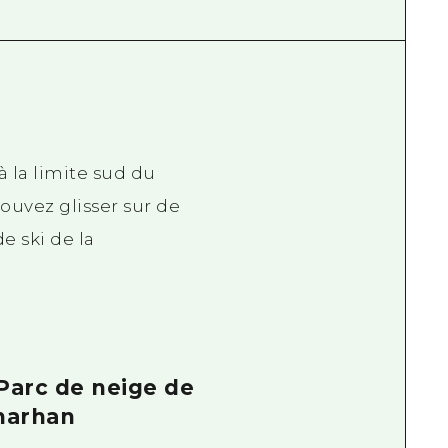
à la limite sud du
uvez glisser sur de
e ski de la
Parc de neige de
narhan