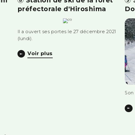
uni
⑧ Station de ski de la forêt
⑨ 
préfectorale d'Hiroshima
Do
Il a ouvert ses portes le 27 décembre 2021
(lundi).
Voir plus
Son