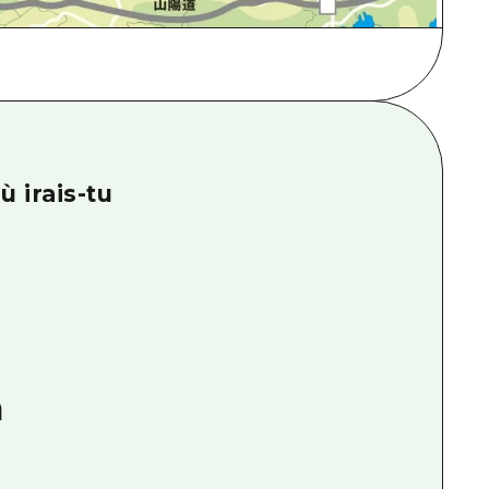
ù irais-tu
a