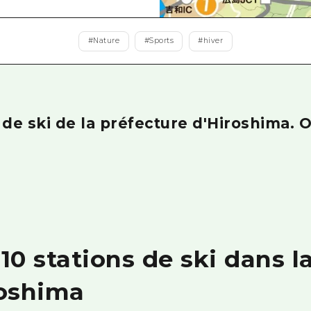
Est de Yamaguchi
Ehime
#
Nature
#
Sports
#
hiver
Shimane
s de ski de la préfecture d'Hiroshima. O
10 stations de ski dans l
roshima