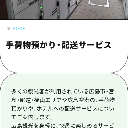
あたらしい非日常
旬情報
安芸
サイクリング
広島市周辺
お役立ち情報
備後
ショッピング
安芸
HOME
備北
スポーツ
お役立ち情報一覧
HOME
備後
手荷物預かり・配送サービス
芸北
ナイトライフ
アクセス
備北
宮島周辺
世界遺産
二次交通まとめ
新着情報
芸北
山口県東部
学び・体験
施設の混雑状況のお知らせ
宮島周辺
お問い合わせ
愛媛県
定番
お得な周遊チケット
山口県東部
事業者・学校関係者の皆さま
島根県
歴史・文化
多くの観光客が利用されている広島市・宮
手荷物預かり・配送サービス
弾丸
島・尾道・福山エリアや広島空港の、手荷物
癒し
広島おもてなしパス
日帰り
預かりや、ホテルへの配送サービスについ
自然
HIROSHIMA FREE Wi-Fi
てご案内します。
半日
広島観光を身軽に、快適に楽しめるサービ
観光案内所