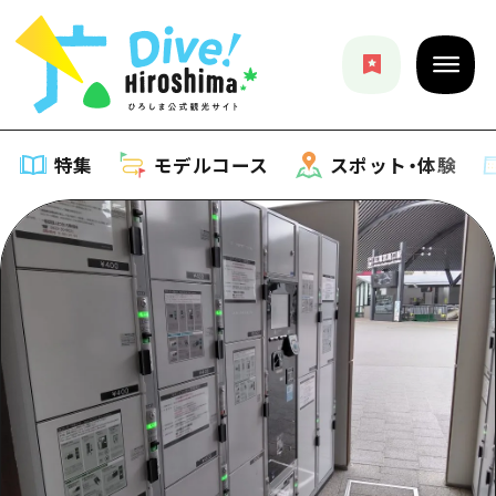
特集
モデルコース
スポット・体験
特集
特集一覧
モデルコース
おすすめ
モデルコース一覧
スポット・体験
アート
Dive! Hiroshima 公式ガイド
スポット・体験一覧
イベント・祭り
イベント
広島もしもトラベル
広島市周辺
グルメ・酒