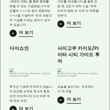
(유태인 박해) 를 통해 평화를
거리를 안내합니다.올 봄에 오
배울 수 있는 기념관입니다.새
픈 한 고민가 숙박 시설 “숙박
건물의 Anne의 장미 정원에는
마치야 텐료 조 가게”도 주목할
Anne을 기념하여 “안네 프랑크
만하다.
의 기념품”이라는 장미가 심어
더 보기
져 있습니다.
더 보기
다이쇼인
사이고쿠 카이도/카
이타 시티 가이드 투
어
후지산 기슭에 위치하고 있습니
오늘을 살아가는 “오모테나
다.진언종 오무로 학교의 총본
시”의 마음
산인 이쓰쿠시마 신사 바로 뒤
더 보기
에 있는 미센
더 보기