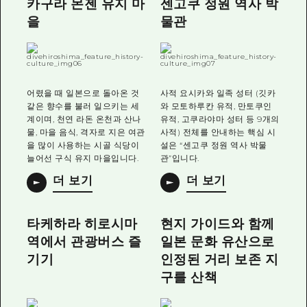
카구라 몬젠 유지 마
센고쿠 정원 역사 박
을
물관
어렸을 때 일본으로 돌아온 것
사적 요시카와 일족 성터 (깃카
같은 향수를 불러 일으키는 세
와 모토하루칸 유적, 만토쿠인
계이며, 천연 라돈 온천과 산나
유적, 고쿠라야마 성터 등 9개의
물, 마을 음식, 격자로 지은 여관
사적) 전체를 안내하는 핵심 시
을 많이 사용하는 시골 식당이
설은 “센고쿠 정원 역사 박물
늘어선 구식 유지 마을입니다.
관”입니다.
더 보기
더 보기
타케하라 히로시마
현지 가이드와 함께
역에서 관광버스 즐
일본 문화 유산으로
기기
인정된 거리 보존 지
구를 산책