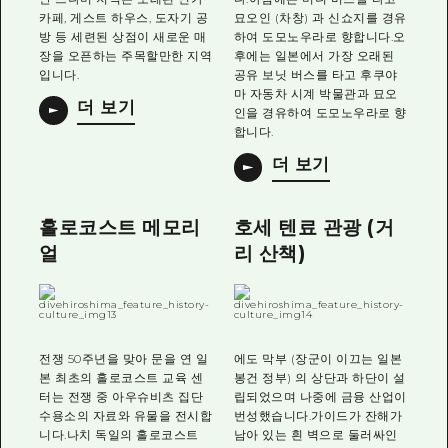
카페, 게스트 하우스, 도자기 공
묘오인 (차창) 과 신쇼지를 경유
방 등 세련된 상점이 새로운 매
하여 도모노우라로 향합니다.오
장을 오픈하는 주목할만한 지역
후에는 일본에서 가장 오래된
입니다.
공유 보닛 버스를 타고 후쿠야
마 자동차 시계 박물관과 묘오
더 보기
인을 경유하여 도모노우라로 향
합니다.
더 보기
홀로코스트 메모리
호세 텐료 관광 (거
얼
리 산책)
전쟁 50주년을 맞아 문을 연 일
에도 막부 (장군이 이끄는 일본
본 최초의 홀로코스트 교육 센
봉건 정부) 의 상단과 하단이 설
터는 전쟁 중 아우슈비츠 집단
립되었으며 나중에 금융 산업이
수용소의 자료와 유물을 전시합
번성했습니다.가이드가 잔해가
니다.나치 독일의 홀로코스트
남아 있는 흰 벽으로 둘러싸인