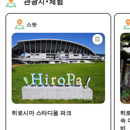
관광지・체험
스팟
히로시마 스타디움 파크
히로
속 
비