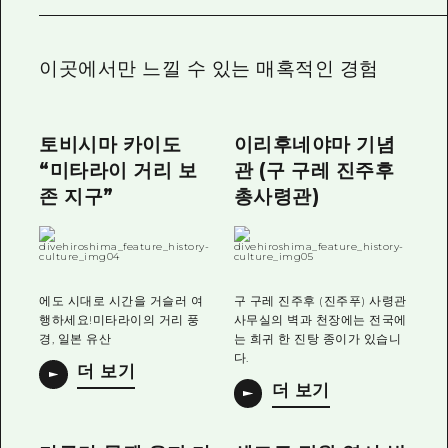
2박 3일
히로시마현내 매력을 동영상으로 소개!
이곳에서만 느낄 수 있는 매혹적인 경험
자주 묻는 질문
사진 다운로드
토비시마 카이도
이리후네야마 기념
재해가 발생했을 때의 교통 정보
“미타라이 거리 보
관 (구 구레 진주후
관광 안내 책자
존 지구”
총사령관)
에도 시대로 시간을 거슬러 여
구 구레 진주후 (진주푸) 사령관
행하세요!미타라이의 거리 풍
사무실의 벽과 천장에는 전국에
경, 일본 유산
는 희귀 한 진탕 종이가 있습니
다.
더 보기
더 보기