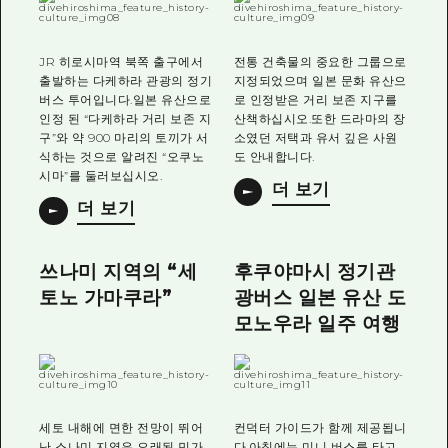
JR 히로시마역 북쪽 출구에서
전통 건축물의 중요한 그룹으로
출발하는 다케하라 관광의 정기
지정되었으며 일본 문화 유산으
버스 투어입니다.일본 유산으로
로 인정받은 거리 보존 지구를
인정 된 “다케하라 거리 보존 지
산책하십시오.또한 드라마의 장
구”와 약 900 마리의 토끼가 서
소였던 저택과 유서 깊은 사원
식하는 것으로 알려진 “오쿠노
도 안내합니다.
시마”를 둘러보십시오.
더 보기
더 보기
쓰나미 지역의 “세
후쿠야마시 정기관
토노 가마쿠라”
광버스 일본 유산 도
모노우라 일주 여행
세토 내해에 면한 전망이 뛰어
컨덕터 가이드가 함께 제공됩니
난 스나미 지역은 오래된 민가
다.아침에는 미니 버스를 타고