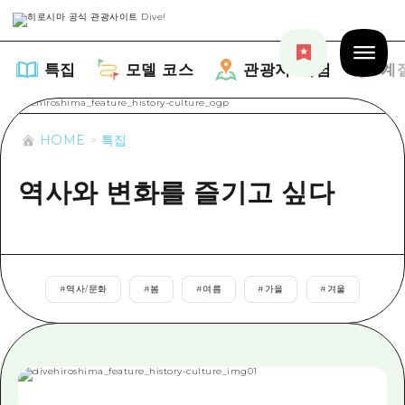
특집
모델 코스
관광지・체험
계
HOME
특집
역사와 변화를 즐기고 싶다
특집
목록
모델 코스
추천
#
역사/문화
#
봄
#
여름
#
가을
#
겨울
목록
관광지・체험
아트
Dive! Hiroshima 공식 가이드
목록
이벤트/축제
계절 정보
Hiroshima Moshimo Travel
히로시마시 주변
음식/술