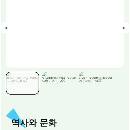
이벤트
히로시마시 주변
아키(安芸)
사이클링
아키(安芸)
빈고(備後)
유용한 정보
쇼핑
빈고(備後)
비북(備北)
스포츠
목록
HOME
비북(備北)
게이호쿠(芸北)
나이트 라이프
접근
게이호쿠(芸北)
미야지마(宮島) 주변
세계유산
보조 트래픽 요약
뉴스
미야지마(宮島) 주변
야마구치(山口)현 동부
배움과 체험
시설 혼잡 상황
야마구치(山口)현 동부
에히메(愛媛)현
기준
히로시마 OMOTENASHI 패스
빠른 여행
시마네(島根)현
역사/문화
수하물 보관 및 배송 서비스
당일치기
치유
HIROSHIMA FREE Wi-Fi
반나절
자연
외국인 여행자용 거리 관광안내소
1박 2일
역사와 문화
자원봉사 가이드