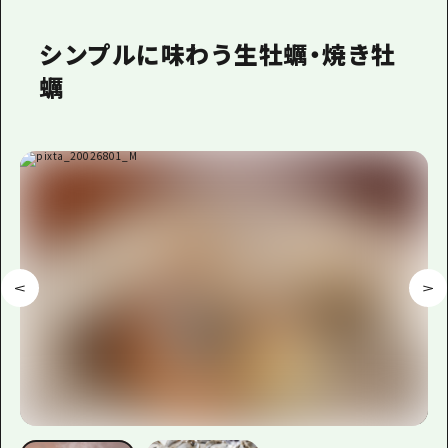
シンプルに味わう生牡蠣・焼き牡
蠣