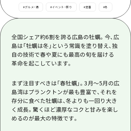
あたらしい非日常
旬情報
安芸
#
グルメ・酒
#
イベント・祭り
#
定番
#
冬
サイクリング
広島市周辺
お役立ち情報
備後
ショッピング
安芸
備北
スポーツ
お役立ち情報一覧
全国シェア約6割を誇る広島の牡蠣。今、広
HOME
備後
芸北
ナイトライフ
島は「牡蠣は冬」という常識を塗り替え、独
アクセス
備北
自の技術で春や夏にも最高の旬を届ける
宮島周辺
世界遺産
二次交通まとめ
新着情報
芸北
革命を起こしています。
山口県東部
学び・体験
施設の混雑状況のお知らせ
宮島周辺
お問い合わせ
愛媛県
定番
お得な周遊チケット
まず注目すべきは「春牡蠣」。3月〜5月の広
山口県東部
事業者・学校関係者の皆さま
島根県
島湾はプランクトンが最も豊富で、それを
歴史・文化
手荷物預かり・配送サービス
弾丸
存分に食べた牡蠣は、冬よりも一回り大き
癒し
広島おもてなしパス
日帰り
く成長。驚くほど濃厚なコクと甘みを楽し
自然
HIROSHIMA FREE Wi-Fi
めるのが最大の特徴です。
半日
観光案内所