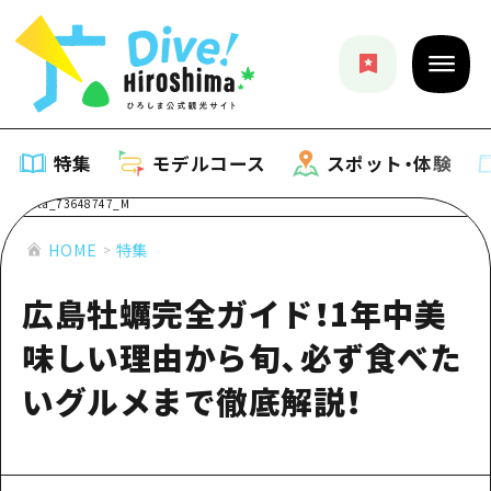
特集
モデルコース
スポット・体験
特集
HOME
特集
広島牡蠣完全ガイド！1年中美
特集一覧
モデルコース
味しい理由から旬、必ず食べた
おすすめ
モデルコース一覧
スポット・体験
いグルメまで徹底解説！
アート
Dive! Hiroshima 公式ガイド
スポット・体験一覧
イベント・祭り
イベント
広島もしもトラベル
広島市周辺
グルメ・酒