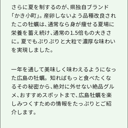
1泊2日
さらに夏を制するのが、県独自ブランド
広島県を訪れる外国人旅行者向け情報一
2泊3日
「かき小町」。産卵しないよう品種改良され
ボランティアガイド
たこの牡蠣は、通常なら身が痩せる夏場に
ユニバーサルツーリズム
栄養を蓄え続け、通常の1.5倍もの大きさ
に。夏でもぷりぷりと大粒で濃厚な味わい
ガイドブック
を実現しました。
広島県の魅力を動画でご紹介！
よくあるご質問
一年を通して美味しく味わえるようになっ
た広島の牡蠣。 知ればもっと食べたくな
メディア掲載情報
るその秘密から、絶対に外せない絶品グル
フォトダウンロード
メ、おすすめスポットまで、広島牡蠣を楽
関連リンク
しみつくすための情報をたっぷりとご紹
介します。