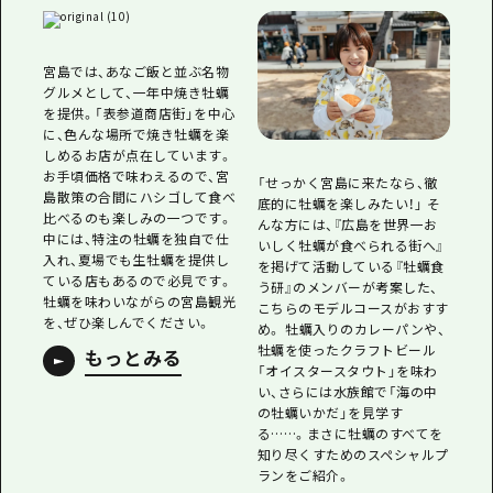
宮島では、あなご飯と並ぶ名物
グルメとして、一年中焼き牡蠣
を提供。「表参道商店街」を中心
に、色んな場所で焼き牡蠣を楽
しめるお店が点在しています。
お手頃価格で味わえるので、宮
「せっかく宮島に来たなら、徹
島散策の合間にハシゴして食べ
底的に牡蠣を楽しみたい！」 そ
比べるのも楽しみの一つです。
んな方には、『広島を世界一お
中には、特注の牡蠣を独自で仕
いしく牡蠣が食べられる街へ』
入れ、夏場でも生牡蠣を提供し
を掲げて活動している『牡蠣食
ている店もあるので必見です。
う研』のメンバーが考案した、
牡蠣を味わいながらの宮島観光
こちらのモデルコースがおすす
を、ぜひ楽しんでください。
め。 牡蠣入りのカレーパンや、
牡蠣を使ったクラフトビール
もっとみる
「オイスタースタウト」を味わ
い、さらには水族館で「海の中
の牡蠣いかだ」を見学す
る……。まさに牡蠣のすべてを
知り尽くすためのスペシャルプ
ランをご紹介。