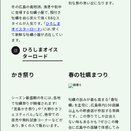
川の水面を眺めながら優雅に食
冬の広島の風物詩。漁港や街中
事を楽しめる、広島ならではの
に登場する牡蠣小屋で、殻付き
「かき船」。江戸時代から続く情
牡蠣を自ら炭火で焼くBBQス
緒ある空間で、牡蠣のコース料
タイルが人気です。「
ひろしま
理や土手鍋を味わう体験は、特
オイスターロード
」には、安く
別な旅の思い出になります。
て新鮮な牡蠣小屋が点在してい
ます。
ひろしまオイス
ターロード
かき祭り
春の牡蠣まつり
シーズン最盛期の冬には、各地
牡蠣の旨みが最も高まる「春牡
で牡蠣祭りが開催されます！
蠣」を主役に、広島県内100店舗
「宮島かき祭り」や「大野かきフ
以上もの飲食店が参加する祭典
ェスティバル」など、格安での
です。 この祭りでしか出会え
直売や無料試食コーナーなどが
ない味もあるかも？ぜひこの機
あり、多くの人で賑わいます。
会に広島中の店舗で体感してみ