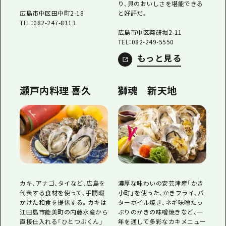
り、貝のおいしさを堪能できる
広島市中区田中町2-18
と好評だ。
TEL：082-247-8113
広島市中区薬研堀2-11
TEL：082-249-5550
もっと見る
瀬戸内料理 喜久
獅魂 新天地
カキ、アナゴ、タイなど、広島を
濃厚な味わいの安芸津産「かき
代表する食材を使って、手間暇
小町」を使った、かきフライ、バ
かけた和食を提供する。カキは
ターホイル焼き、ネギ味噌たっ
江田島市能美町の内藤水産から
ぷりのかきの味噌焼きなど、一
直接仕入れる「ひとつぶくん」
年を通して多彩なカキメニュー