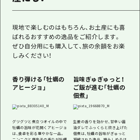
現地で楽しむのはもちろん、お土産にも喜
ばれるおすすめの逸品をご紹介します。
ぜひ自分用にも購入して、旅の余韻をお楽
しみください！
香り弾ける「牡蠣の
旨味ぎゅぎゅっと！
アヒージョ」
ご飯が進む「牡蠣の
佃煮」
グツグツと煮立つオイルの中で
生姜の香りを効かせ、甘辛い醤
牡蠣の旨味が花開くアヒージョ
油ダレでふっくらと炊き上げた
は、食卓を彩る華やかな一品。
佃煮は、牡蠣の旨味がぎゅっと
ニンニクと唐辛子の香りが牡蠣
凝縮された逸品。噛みしめるほ