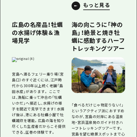
もっと見る
広島の名産品！牡蠣
海の向こうに「神の
の水揚げ体験＆漁
島」！絶景と焼き牡
場見学
蠣に感動するハーフ
トレッキングツアー
宮島へ渡るフェリー乗り場（宮
島口）のすぐ近くには、江戸時
代から300年以上続く老舗「島
田水産」があります。 ここで
は、漁船に乗って沖合の「牡蠣
いかだ」へ接近し、水揚げの様
「食べるだけじゃ物足りない！」
子を間近で見学できます！ 水揚
というアクティブ派におすすめ
げ後は、港にある牡蠣小屋で牡
なのが、宮島の対岸にある温泉
蠣雑炊を堪能。広島の海を知り
地・宮浜温泉発のガイド付きハ
尽くした生産者だからこそ提供
ーフトレッキングツアーです。
できる、圧巻の体験です。
宮島を望む絶景スポットまで心