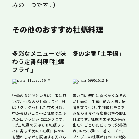
みの一つです。）
その他のおすすめ牡蠣料理
多彩なメニューで味
冬の定番「土手鍋」
わう定番料理「牡蠣
フライ」
牡蠣の揚げ物といえば一番に思
寒い日に無性に食べたくなるの
い浮かべるのが牡蠣フライ。外
が牡蠣の土手鍋。鍋の内側に味
はサクサクっとした衣の食感、
噌を塗り付け、生牡蠣と野菜を
中からはジュワ〜と牡蠣のエキ
煮ながら食べる広島発祥の郷土
スが口いっぱいに広がります。
料理です。牡蠣のエキスが染み
また、牡蠣の天ぷらも牡蠣フラ
出た汁ごといただくので栄養満
イに劣らず美味！ 牡蠣自体の味
点。味わい深い味噌スープと、
を活かしながら調理する天ぷら
プリプリの牡蠣が口の中で絶妙