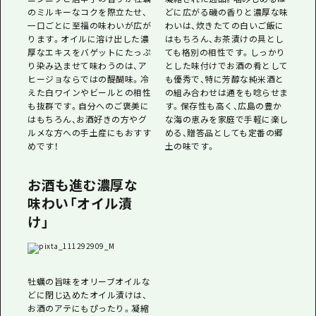
のミルキーなコクを際立たせ、
どに広がる磯の香りと濃厚な味
一口ごとに至福の味わいが広が
わいは、炊きたての白いご飯に
ります。オイルに溶け出した濃
はもちろん、お茶漬けの具とし
厚なエキスをバゲットにたっぷ
ても格別の相性です。しっかり
り染み込ませて味わうのは、ア
とした味付けでお酒の肴として
ヒージョならではの醍醐味。冷
も優秀で、特に芳醇な純米酒と
えた白ワインやビールとの相性
の組み合わせは通をも唸らせま
も抜群です。自分へのご褒美に
す。保存性も高く、広島の豊か
はもちろん、お酒好きの方やグ
な海の恵みを家庭で手軽に楽し
ルメな方への手土産にもおすす
める、贈答品としても定番の郷
めです！
土の味です。
お酒も進む濃厚な
味わい「オイル漬
け」
牡蠣の旨味をオリーブオイルな
どに閉じ込めたオイル漬けは、
お酒のアテにもぴったり。凝縮