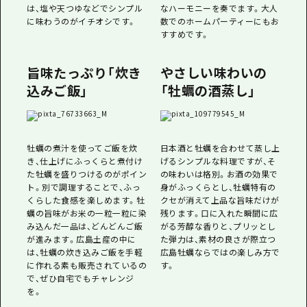
は、塩や天つゆなどでシンプル
なハーモニーを奏でます。大人
に味わうのがイチオシです。
数でのホームパーティーにもお
すすめです。
旨味たっぷり「炊き
やさしい味わいの
込みご飯」
「牡蠣の酒蒸し」
牡蠣の煮汁を使ってご飯を炊
日本酒と牡蠣を合わせて蒸し上
き、仕上げにふっくらと煮付け
げるシンプルな料理ですが、そ
た牡蠣を盛りつけるのがポイン
の味わいは格別。お酒の効果で
ト。別で調理することで、ふっ
身がふっくらとし、牡蠣特有の
くらした食感を楽しめます。牡
クセが消えて上品な旨味だけが
蠣の旨味がお米の一粒一粒に染
残ります。口に入れた瞬間に広
み込んだ一品は、どんどんご飯
がる芳醇な香りと、プリッとし
が進みます。広島土産の中に
た弾力は、素材の良さが際立つ
は、牡蠣の炊き込みご飯を手軽
広島牡蠣ならではの楽しみ方で
に作れる素も販売されているの
す。
で、ぜひ自宅でもチャレンジ
を。