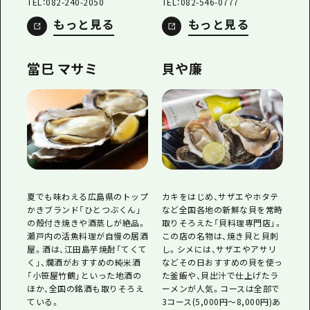
TEL：082-240-2050
TEL：082-546-0777
もっと見る
もっと見る
當巳 マサミ
貝や廉
夏でも味わえる広島県のトップ
カキをはじめ、サザエやホタテ
かきブランド「ひとつぶくん」
など全国各地の新鮮な貝を常時
の殻付き焼きや酒蒸しが絶品。
取りそろえた「貝料理専門店」。
瀬戸内の活魚料理が自慢の居酒
この店の名物は、焼き貝と貝刺
屋。酒は、江田島芋焼酎「てくて
し。シメには、サザエやアサリ
く」、燗酒がおすすめの純米酒
などその日おすすめの貝を使っ
「小笹屋竹鶴」といった地酒の
た釜飯や、貝出汁で仕上げたラ
ほか、全国の銘酒も取りそろえ
ーメンが人気。コースは全部で
ている。
3コース(5,000円～8,000円)あ