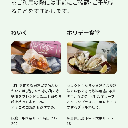
※ご利用の際には事前にご確認・ご予約す
ることをすすめします。
わいく
ホリデー食堂
「和」を育てる居酒屋で味わい
セレクトした食材を好きな調理
たいのは、蒸したかき小町に赤
法で味わえる南欧料理店。写真
味噌をブレンドした土手鍋の味
の音戸産かき小町は、オリーブ
噌を塗って炙る一品。
オイルをプラスして風味をアッ
アナゴの白焼きもおすすめ。
プするグリル料理に。
広島市中区袋町1-9 高田ビル
広島県広島市中区大手町1-5-
202
18