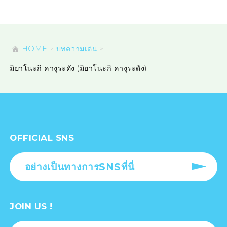
HOME
บทความเด่น
มิยาโนะกิ คางุระดัง (มิยาโนะกิ คางุระดัง)
OFFICIAL SNS
อย่างเป็นทางการSNSที่นี่
JOIN US !