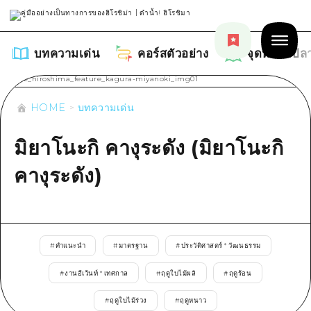
บทความเด่น
คอร์สตัวอย่าง
จุดหมายปล
HOME
บทความเด่น
มิยาโนะกิ คางุระดัง (มิยาโนะกิ
บทความเด่น
คางุระดัง)
รายการ
คอร์สตัวอย่าง
คำแนะนำ
รายการ
จุดหมายปลายทาง
#
คำแนะนำ
#
มาตรฐาน
#
ประวัติศาสตร์ * วัฒนธรรม
ศิลปะ
คู่มือ Dive! Hiroshima
รายการ
#
งานอีเว้นท์ * เทศกาล
#
ฤดูใบไม้ผลิ
#
ฤดูร้อน
งานอีเว้นท์ / เทศกาล
อีเว้นท์
ฮิโรชิม่า โมชิ โมชิ ทราเวล
บริเวณรอบเมืองฮิโรชิม่า
#
ฤดูใบไม้ร่วง
#
ฤดูหนาว
อาหารรสเลิศ / สุรา