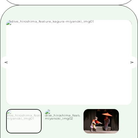
ข้อมูลตามฤดูกาล
บริเวณรอบเมืองฮิโรชิม่า
อากิ
การปั่นจักรยาน
อากิ
บิงโก
ข้อมูลที่เป็นประโยชน์
ช้อปปิ้ง
บิงโก
บิโฮคุ
กีฬา
รายการ
HOME
บิโฮค
เกโฮคุ
สถานบันเทิงยามค่ำคืน
เข้าถึงเข้าถึง
เกโฮค
บริเวณรอบๆ มิยาจิมะ
มรดกโลก
สรุปการจราจรรอง
ข่าว
บริเวณรอบๆ มิยาจิมะ
ยามากุจิตะวันออก
ประสบการณ์ / ในการเรียนรู้
ความแออัดของสิ่งอำนวยความสะดวก
ยามากุจิตะวันออก
อีเว้นท์
จังหวัดเอฮิเมะ
มาตรฐาน
ตั๋วเที่ยวคุ้มค่าตั๋วเที่ยวคุ้มค่า
ชิมาเนะ
ประวัติศาสตร์ / วัฒนธรรม
บริการรับฝากและจัดส่งสัมภาระ
การรักษา
ฮิโรชิมะโอโมะเตะนะชิ
ธรรมชาติ
ฮิโรชิม่า ฟรี Wi-Fi
TRAVELPAL International