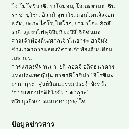
โจ โมโดริบาชิ, ราโจมอน, โอเอะยามะ, ชิน
ระ ซาบุโระ, อิวามิ จุทาโร่, ถอนโคนจิ้งจอก
หญิง, ยะกะ ไดโรุ, ไดโรอุ, ยามาโตะ คัตสึ
รากิ, ภูเขาไฟฟูจิอิบุกิ เอบิสึ ชิกิซันบะ
ศาลเจ้าท้องถิ่น/ศาลเจ้าโนฮาระ ฮาจิมัง
ช่วงเวลาการแสดงที่ศาลเจ้าท้องถิ่น/เดือน
เมษายน
การแสดงที่ผ่านมา: ยูกิ ลอดจ์ อดีตธนาคาร
แห่งประเทศญี่ปุ่น สาขาฮิโรชิม่า “ฮิโรชิมะ
ยากากุระ” ศูนย์วัฒนธรรมประจำจังหวัด
“การแสดงปกติฮิโรชิม่า คากุระ”
ทริปธุรกิจการแสดงคากุระ/ ใช่
ข้อมูลข่าวสาร