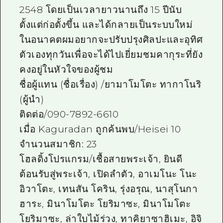
2548 โดยเป็นเวลายาวนานถึง 15 ปีนับ
ตั้งแต่ก่อตั้งขึ้น และได้กลายเป็นระบบใหม่
ในอนาคตผมอยากจะปรับปรุงศิลปะและอุทิศ
ตัวเองทุกวันเพื่อจะได้ไปเยี่ยมชมคากุระที่ยัง
คงอยู่ในหัวใจของผู้ชม
ชื่อผู้แทน (ชื่อเรื่อง) /ยามาโมโตะ ทากาโนริ
(ผู้นำ)
ติดต่อ/090-7892-6610
เมื่อ Kaguradan ถูกค้นพบ/Heisei 10
จำนวนสมาชิก: 23
โฮลดิ้งโปรแกรม/เชื้อสายพระเจ้า, ยินดี
ต้อนรับสู่พระเจ้า, เปิดลำตัว, อาเมโนะ โนะ
อิวาโตะ, เทนสัน โคริน, รุ่งอรุณ, นาสุโนกา
ฮาระ, มินาโมโตะ โยริมาซะ, มินาโมโตะ
โยริมาซะ, ล่าใบไม้ร่วง, ทาคิยาซาฮิเมะ, อิจิ