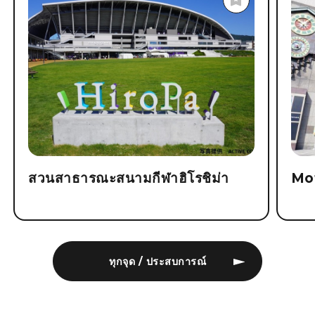
สวนสาธารณะสนามกีฬาฮิโรชิม่า
Mo
ทุกจุด / ประสบการณ์