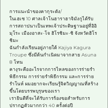
ไกด์อาสาสมัครไ
การแนะนำของคากุระดัง/
วิดีโอฮิโรชิม่า
ในเฮเซ 10 ศาลเจ้าโนฮาราฮาจิมังกูได้รับ
การสถาปนาเป็นเทพเจ้าประดิษฐานอยู่ที่อิอิ
คำถามที่พบบ่อย
มุโระ เมืองอาสะ-โจ ฮิโรชิมะ-ชิ จังหวัดฮิโร
ดาวน์โหลดรูปภาพ
ชิมะ
ข้อมูลการขนส่งระหว่างเกิดภัยพิบัติ
ฉันกำลังเรียนอยู่ภายใต้ Kajiya Kagura
Troupe ซึ่งมีต้นกำเนิดมาจากสาย Asuna
8 โทน
คางุระคืออะไรจากการไหลของการร่ายรำ
พิธีกรรม การร่ายรำพิธีกรรม และการร่าย
รำโนห์ ผมอยากจะเรียนรู้จิตวิญญาณที่สร้าง
ขึ้นโดยบรรพบุรุษของเรา
เรายินดีที่จะได้รับการร้องขอสำหรับการ
ปรากฏตัวมากกว่า 40 ครั้งต่อปี