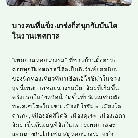
บางคนที่แข็งแกร่งก็สนุกกับบันได
ในงานเทศกาล
“เทศกาลหอยนางรม” ที่ชาวบ้านตั้งตารอ
คอยทุกปีเทศกาลนี้ถือเป็นอีเว้นท์ยอดนิยม
ของนักท่องเที่ยวที่มาเยือนฮิโรชิม่าในช่วง
ฤดูนี้เทศกาลหอยนางรมมิยาจิมะที่เริ่มขึ้น
ครั้งแรกในจังหวัดนี้ จัดขึ้นที่บริเวณชายฝั่ง
ทะเลเซโตะใน เช่น เมืองฮิโรชิมะ, เมืองโอ
ตาเกะ, เมืองฮัตสึไคจิ, เมืองคุเระ, เมืองเอตา
จิมะ เป็นต้นเมนูที่จัดในแต่ละเทศกาลจะ
แตกต่างกันไป เช่น สตูหอยนางรม หม้อ