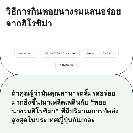
ข้อมูลตามฤดูกาล
บริเวณรอบเมืองฮิโรชิม่า
อากิ
วิธีการกินหอยนางรมแสนอร่อย
การปั่นจักรยาน
อากิ
บิงโก
ข้อมูลที่เป็นประโยชน์
จากฮิโรชิม่า
ช้อปปิ้ง
บิงโก
บิโฮคุ
กีฬา
รายการ
HOME
บิโฮค
เกโฮคุ
สถานบันเทิงยามค่ำคืน
เข้าถึงเข้าถึง
เกโฮค
#
มาตรฐาน
#
งานอีเว้นท์ * เทศกาล
#
อาหารรสเลิศ * สุรา
บริเวณรอบๆ มิยาจิมะ
มรดกโลก
สรุปการจราจรรอง
ข่าว
บริเวณรอบๆ มิยาจิมะ
#
ฤดูหนาว
ยามากุจิตะวันออก
ประสบการณ์ / ในการเรียนรู้
ความแออัดของสิ่งอำนวยความสะดวก
ยามากุจิตะวันออก
อีเว้นท์
จังหวัดเอฮิเมะ
มาตรฐาน
ตั๋วเที่ยวคุ้มค่าตั๋วเที่ยวคุ้มค่า
ชิมาเนะ
ถ้าคุณรู้ว่ามันคุณสามารถลิ้มรสอร่อย
ประวัติศาสตร์ / วัฒนธรรม
บริการรับฝากและจัดส่งสัมภาระ
มากยิ่งขึ้น!มาเพลิดเพลินกับ “หอย
การรักษา
ฮิโรชิมะโอโมะเตะนะชิ
นางรมฮิโรชิม่า” ที่มีปริมาณการจัดส่ง
ธรรมชาติ
ฮิโรชิม่า ฟรี Wi-Fi
สูงสุดในประเทศญี่ปุ่นกันเถอะ
TRAVELPAL International