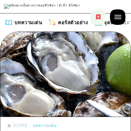
บทความเด่น
คอร์สตัวอย่าง
จุดหมายปล
บทความเด่น
รายการ
คอร์สตัวอย่าง
คำแนะนำ
รายการ
จุดหมายปลายทาง
ศิลปะ
คู่มือ Dive! Hiroshima
รายการ
งานอีเว้นท์ / เทศกาล
อีเว้นท์
ฮิโรชิม่า โมชิ โมชิ ทราเวล
HOME
บทความเด่น
บริเวณรอบเมืองฮิโรชิม่า
อาหารรสเลิศ / สุรา