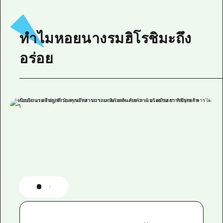
ทำไมหอยนางรมฮิโรชิมะถึง
อร่อย