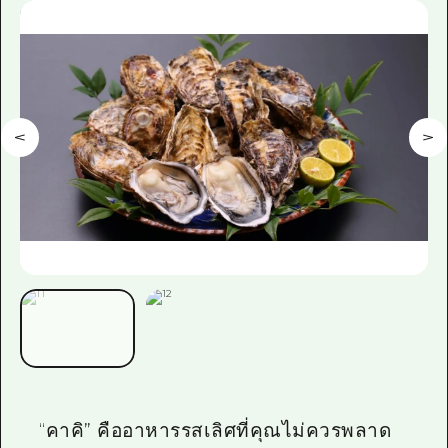
ไกด์อาสาสมัครไ
วิดีโอฮิโรชิม่า
คำถามที่พบบ่อย
ดาวน์โหลดรูปภาพ
ข้อมูลการขนส่งระหว่างเกิดภัยพิบัติ
“คาคิ” คืออาหารรสเลิศที่คุณไม่ควรพลาด