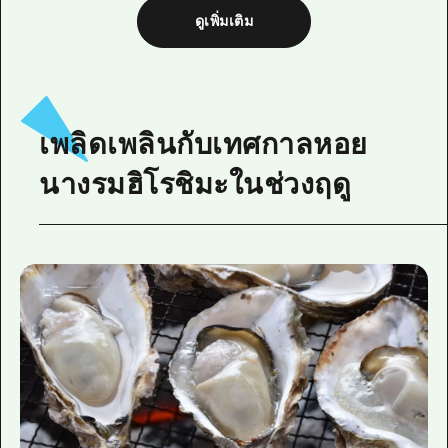
ดูเพิ่มเติม
เพลิดเพลินกับเทศกาลหอย
นางรมฮิโรชิมะในช่วงฤดู