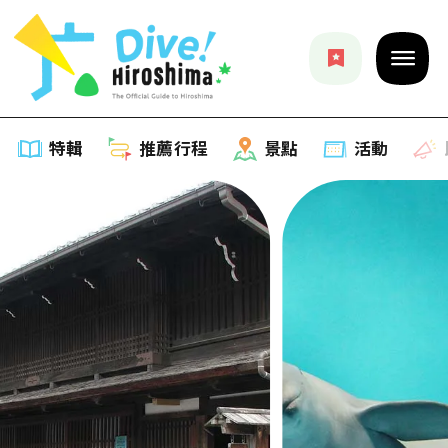
特輯
推薦行程
景點
活動
特輯
列表
推薦行程
推薦
列表
景點
藝術
Dive! Hiroshima 官方向導
列表
活動·廟會
活動
廣島隨意旅行
廣島市內
美食·酒水