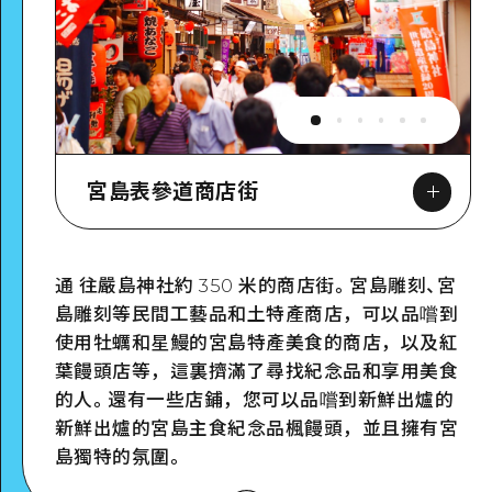
宮島表參道商店街
通 往嚴島神社約 350 米的商店街。宮島雕刻、宮
島雕刻等民間工藝品和土特產商店，可以品嚐到
Google Maps
使用牡蠣和星鰻的宮島特產美食的商店，以及紅
葉饅頭店等，這裏擠滿了尋找紀念品和享用美食
的人。還有一些店鋪，您可以品嚐到新鮮出爐的
新鮮出爐的宮島主食紀念品楓饅頭，並且擁有宮
島獨特的氛圍。
詳細看看