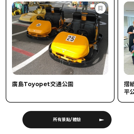
廣島Toyopet交通公園
摺紙
平
所有景點/體驗