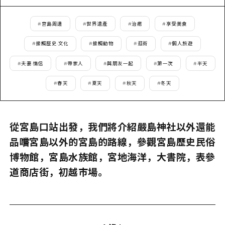
2晚3天
志願者指南
#
宮島周邊
#
世界遺產
#
治癒
#
享受美食
廣島視頻
#
接觸歷史·文化
#
接觸動物
#
逛街
#
個人旅遊
常見問題
#
夫妻·情侶
#
帶家人
#
與朋友一起
#
第一次
#
半天
照片下載
#
春天
#
夏天
#
秋天
#
冬天
災難發生期間的交通資訊
廣島縣觀光宣傳冊
從宮島口站出發，我們將介紹嚴島神社以外還能
品嚐宮島以外的宮島的路線，參觀宮島歷史民俗
博物館，宮島水族館，宮地海洋，大書院，表參
道商店街，初越市場。