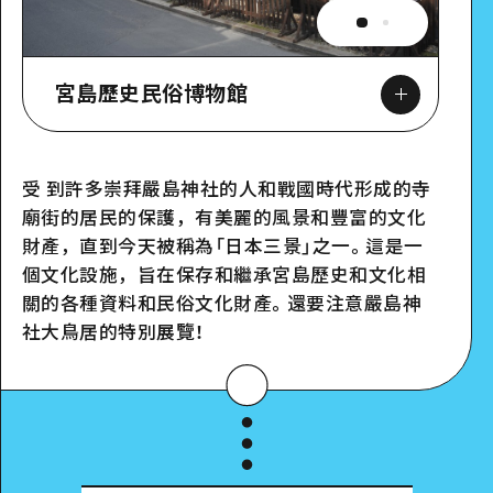
宮島歷史民俗博物館
受 到許多崇拜嚴島神社的人和戰國時代形成的寺
廟街的居民的保護，有美麗的風景和豐富的文化
Google Maps
財產，直到今天被稱為「日本三景」之一。這是一
個文化設施，旨在保存和繼承宮島歷史和文化相
關的各種資料和民俗文化財產。還要注意嚴島神
社大鳥居的特別展覽！
詳細看看