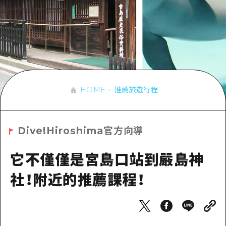
即時訊息
廣島市內
安芸
騎自行車
安芸
答對了
有用的信息
購物
答對了
美北
運動
列表
HOME
美北
藝北
夜晚生活
存取
藝北
HOME
推薦旅遊行程
宮島周邊
世界遺產
輔助流量摘要
新聞
宮島周邊
東山口
學習·體驗
設施擁堵
東山口
Dive!Hiroshima官方向導
愛媛
標準
超值遊覽門票
短途旅行
島根
它不僅僅是宮島口站到嚴島神
歷史·文化
行李寄存及運送服務
半天
社！附近的推薦課程！
治癒
廣島好客通行證
一日遊
自然
廣島免費 Wi-Fi
1晚2天
面向外國遊客的街角旅遊信息中心