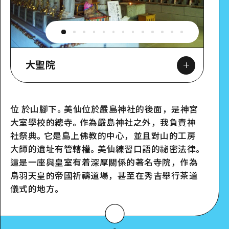
大聖院
位 於山腳下。美仙位於嚴島神社的後面，是神宮
大室學校的總寺。作為嚴島神社之外，我負責神
Google Maps
社祭典。它是島上佛教的中心，並且對山的工房
大師的遺址有管轄權。美仙練習口語的祕密法律。
這是一座與皇室有着深厚關係的著名寺院，作為
鳥羽天皇的帝國祈禱道場，甚至在秀吉舉行茶道
儀式的地方。
詳細看看