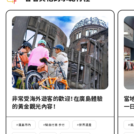
非常受海外遊客的歡迎！在廣島體驗
當
的黃金觀光內容！
一
#
廣島市內
#
騎自行車·步行
#
世界遺產
#
廣