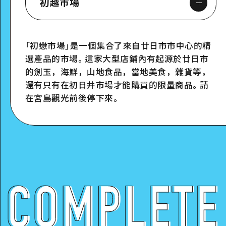
初越市場
「初戀市場」是一個集合了來自廿日市市中心的精
選產品的市場。這家大型店鋪內有起源於廿日市
Google Maps
的劍玉，海鮮，山地食品，當地美食，雜貨等，
還有只有在初日井市場才能購買的限量商品。請
在宮島觀光前後停下來。
詳細看看