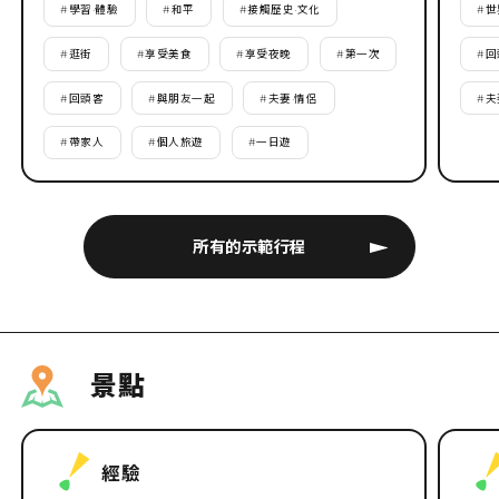
#
學習·體驗
#
和平
#
接觸歷史·文化
#
世
#
逛街
#
享受美食
#
享受夜晚
#
第一次
#
回
#
回頭客
#
與朋友一起
#
夫妻·情侶
#
夫
#
帶家人
#
個人旅遊
#
一日遊
所有的示範行程
景點
經驗