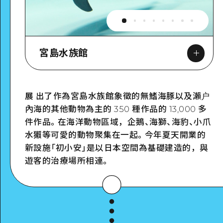
宮島水族館
展 出了作為宮島水族館象徵的無鰭海豚以及瀨户
內海的其他動物為主的 350 種作品的 13,000 多
Google Maps
件作品。在海洋動物區域，企鵝、海獅、海豹、小爪
水獺等可愛的動物聚集在一起。今年夏天開業的
新設施「初小安」是以日本空間為基礎建造的，與
遊客的治療場所相連。
詳細看看