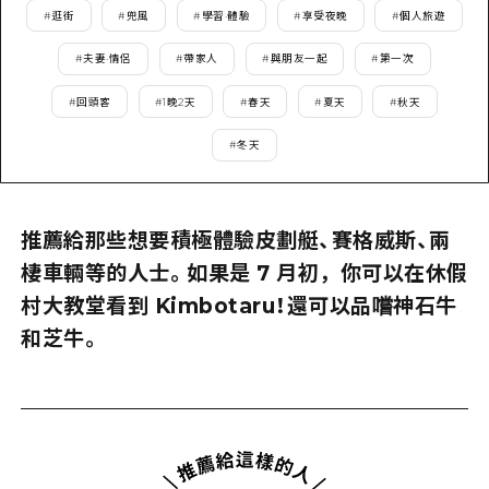
2晚3天
#
逛街
#
兜風
#
學習·體驗
#
享受夜晚
#
個人旅遊
志願者指南
#
夫妻·情侶
#
帶家人
#
與朋友一起
#
第一次
廣島視頻
#
回頭客
#
1晚2天
#
春天
#
夏天
#
秋天
常見問題
#
冬天
照片下載
災難發生期間的交通資訊
推薦給那些想要積極體驗皮劃艇、賽格威斯、兩
廣島縣觀光宣傳冊
棲車輛等的人士。如果是 7 月初，你可以在休假
村大教堂看到 Kimbotaru！還可以品嚐神石牛
和芝牛。