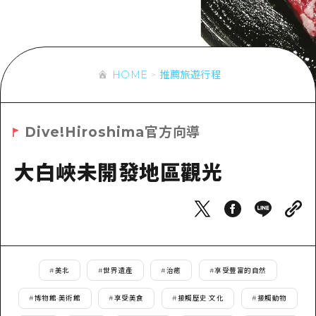
即時訊息
廣島市內
安芸
騎自行車
安芸
答對了
有用的信息
購物
答對了
美北
HOME
推薦旅遊行程
運動
列表
HOME
美北
藝北
夜晚生活
存取
藝北
宮島周邊
Dive!Hiroshima官方向導
世界遺產
輔助流量摘要
新聞
宮島周邊
東山口
學習·體驗
大白峽未開發地區觀光
設施擁堵
東山口
愛媛
標準
超值遊覽門票
短途旅行
島根
歷史·文化
行李寄存及運送服務
半天
治癒
廣島好客通行證
一日遊
#
美北
#
世界遺產
#
治癒
#
享受豐富的自然
自然
廣島免費 Wi-Fi
1晚2天
#
博物館·美術館
#
享受美食
#
接觸歷史·文化
#
接觸動物
面向外國遊客的街角旅遊信息中心