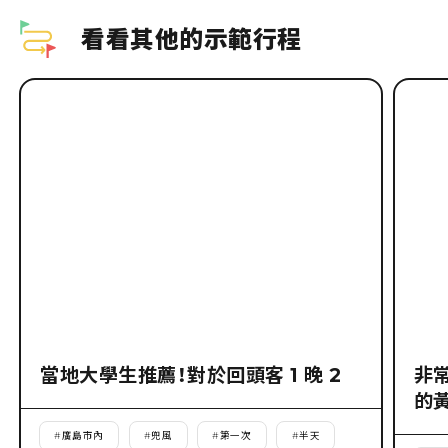
看看其他的示範行程
當地大學生推薦！對於回頭客 1 晚 2
非
的
#
廣島市內
#
兜風
#
第一次
#
半天