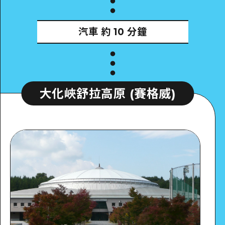
汽車
約 10 分鐘
大化峽舒拉高原 (賽格威)