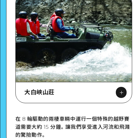
大白峽山莊
在 8 輪驅動的兩棲車輛中運行一個特殊的越野賽
道需要大約 15 分鐘。讓我們享受進入河流和飛濺
Google Maps
的驚險動作。