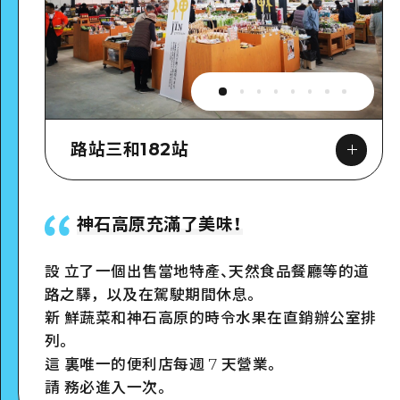
路站三和182站
神石高原充滿了美味！
設 立了一個出售當地特產、天然食品餐廳等的道
Google Maps
路之驛，以及在駕駛期間休息。
新 鮮蔬菜和神石高原的時令水果在直銷辦公室排
列。
這 裏唯一的便利店每週 7 天營業。
請 務必進入一次。
詳細看看