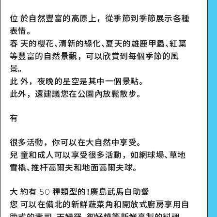
詳細看看
位 於自然豐富的高原上，從季節到季節展示各種
表情。
春 天的櫻花、清新的綠化、夏天的雄鹿甲蟲、紅葉
等豐富的自然景觀，可以欣賞到每個季節的風
景。
此 外，夜晚的星空是其中一個景點。
此外，
還建議您在公園內放鬆散步。
有
很多活動，你可以在大自然中享受。
兒 童和成人可以享受很多活動，如網球場、草地
雪橇、推杆高爾夫和地面高爾夫球。
大 約有 50 種類型的！廣島武馬自助餐
您 可以在備北的新鮮蔬菜角和開放式廚房享用自
助式的壽司、天婦羅、御好燒等新鮮烹製的料理。