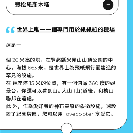
豐松紙彥木塔
世界上唯一一個專門用於紙紙紙的機場
Google Maps
這是一
個 26 米高的塔，在豐鬆縣米見山山頂公園的中
心，海拔 663 米，是世界上為飛紙飛行而建造的
罕見的設施。
詳細看看
在 這座塔 15 米的位置，有一個俯瞰 360 度的觀
景台，你還可以看到山。大山 (山)道後，和檜山
聯邦在遠處。
此 外，作為愛好者的神石高原的象徵設施，還設
置了紀念牌匾，您可以用 lovecopter 享受它。