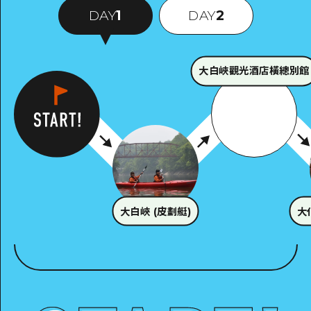
DAY
1
DAY
2
大白峽觀光酒店橫總別館
大白峽 (皮劃艇)
大