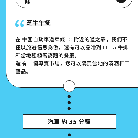
條
芝牛午餐
Google Maps
在 中國自動車道東條 IC 附近的道之驛，我們不
僅以旅遊信息為傲，還有可以品嚐到 Hiba 牛排
和當地種植蕎麥麪的餐廳。
還 有一個專賣市場，您可以購買當地的清酒和工
藝品。
詳細看看
汽車
約 35 分鐘