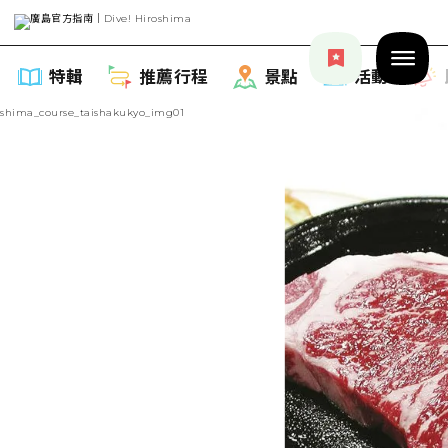
特輯
推薦行程
景點
活動
特輯
列表
推薦行程
推薦
列表
景點
藝術
Dive! Hiroshima 官方向導
列表
活動·廟會
活動
廣島隨意旅行
廣島市內
美食·酒水