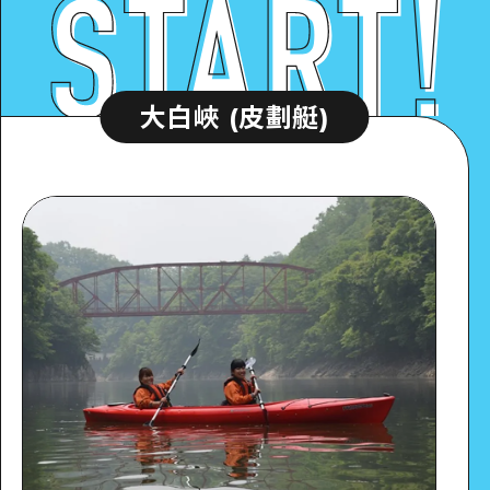
大白峽 (皮劃艇)