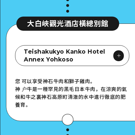
大白峽觀光酒店橫總別館
Teishakukyo Kanko Hotel
Annex Yohkoso
您 可以享受神石牛肉和獅子雞肉。
神 户牛是一種罕見的黑毛日本牛肉，在涼爽的氣
Google Maps
候和牛之裏神石高原町清澈的水中進行徹底的肥
養育。
詳細看看