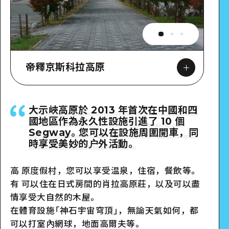
帝釋京斯科拉高原
大示峽高原於 2013 年首次在中國和四
國地區作為永久性設施引進了 10 個
Google Maps
Segway。您可以在設施周圍開車，同
時享受美妙的户外活動。
高 原度假村，您可以享受温泉，住宿，餐飲等。
有 可以住在日式房間的肖拉高原莊，以及可以盡
詳細看看
情享受大自然的木屋。
在
體育設施「神石宇宙穹頂」，無論天氣如何，都
可以打室內網球，地面高爾夫等。