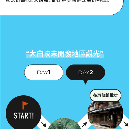
“
大白峽未開發地區觀光
”
DAY
1
DAY
2
在東條鎮散步