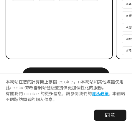
#
廣
#
學
#
逛
#
回
#
帶
所有的示範行程
本網站在您的計算機上存儲 cookie。 n本網站和其他媒體使用
此cookie來改善網站體驗並提供更加個性化的服務。
有關我們 cookie 的更多信息，請參閱我們的
隱私政策
。本網站
不跟踪訪問者的個人信息。
景點
同意