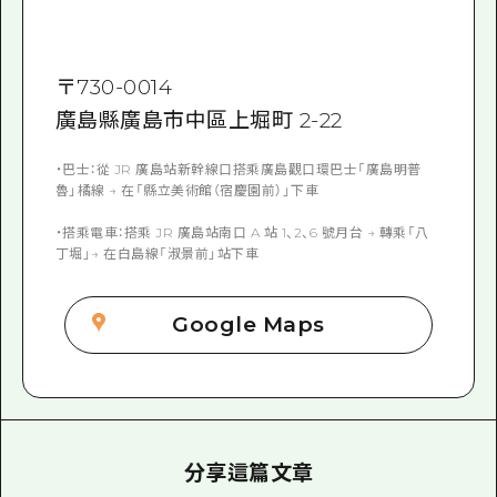
〒
730-0014
廣島縣廣島市中區上堀町 2-22
・巴士：從 JR 廣島站新幹線口搭乘廣島觀口環巴士「廣島明普
魯」橘線 → 在「縣立美術館（宿慶園前）」下車
・搭乘電車：搭乘 JR 廣島站南口 A 站 1、2、6 號月台 → 轉乘「八
丁堀」→ 在白島線「淑景前」站下車
Google Maps
分享這篇文章