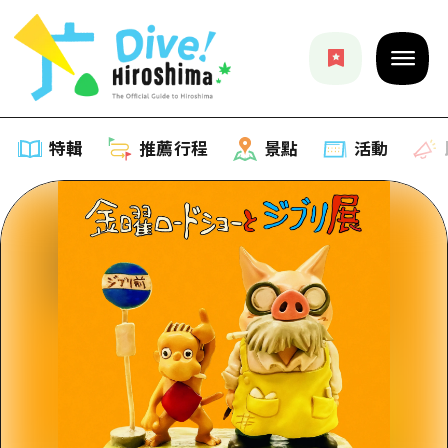
特輯
推薦行程
景點
活動
特輯
列表
推薦行程
推薦
列表
景點
藝術
Dive! Hiroshima 官方向導
列表
活動·廟會
活動
廣島隨意旅行
廣島市內
美食·酒水