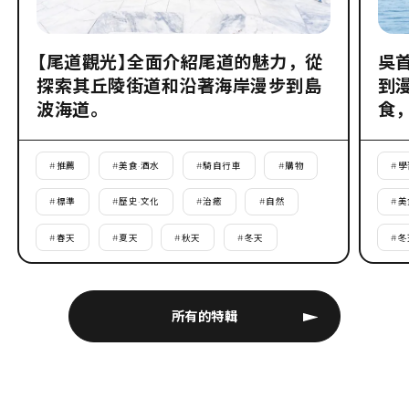
【尾道觀光】全面介紹尾道的魅力，從
吳
探索其丘陵街道和沿著海岸漫步到島
到
波海道。
食
#
推薦
#
美食·酒水
#
騎自行車
#
購物
#
學
#
標準
#
歷史·文化
#
治癒
#
自然
#
美
#
春天
#
夏天
#
秋天
#
冬天
#
冬
所有的特輯