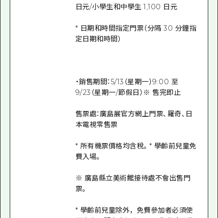
日元/小學生和中學生 1,100 日元
* 日期和時間指定門票（分隔 30 分鐘指
定日期和時間）
・銷售期間：5/13（星期一）9:00 至
9/23（星期一/節假日）※ 售完即止
售票處：廣島展官方網上門票、羅奇、日
本電視零售票
* 所有機票價格均含稅。* 學齡前兒童免
費入場。
※ 廣島縣立美術館接待處不會出售門
票。
* 學齡前兒童除外，免費參加者必須使