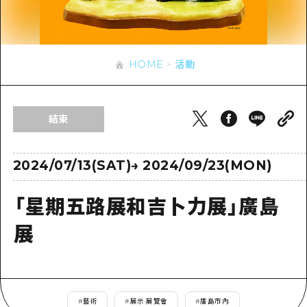
即時訊息
廣島市內
安芸
騎自行車
安芸
答對了
有用的信息
購物
答對了
HOME
活動
美北
運動
列表
HOME
美北
藝北
夜晚生活
存取
藝北
結束
宮島周邊
世界遺產
輔助流量摘要
新聞
宮島周邊
東山口
學習·體驗
設施擁堵
2024/07/13(SAT)
→
2024/09/23(MON)
東山口
愛媛
標準
超值遊覽門票
短途旅行
「星期五路展和吉卜力展」廣島
島根
歷史·文化
行李寄存及運送服務
半天
展
治癒
廣島好客通行證
一日遊
自然
廣島免費 Wi-Fi
1晚2天
面向外國遊客的街角旅遊信息中心
#
藝術
#
展示·展覽會
#
廣島市內