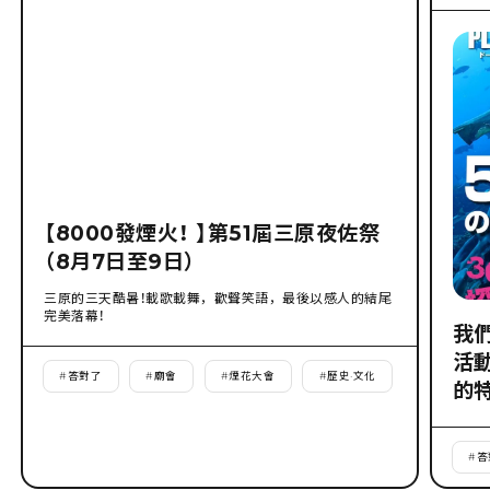
【8000發煙火！ 】第51屆三原夜佐祭
（8月7日至9日）
三原的三天酷暑！載歌載舞，歡聲笑語，最後以感人的結尾
完美落幕！
我
活
#
答對了
#
廟會
#
煙花大會
#
歷史·文化
的
#
答