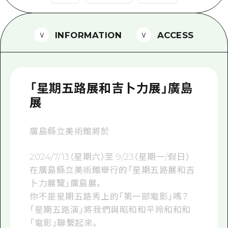
2晚3天
志願者指南
INFORMATION
ACCESS
廣島視頻
常見問題
照片下載
「星期五路展和吉卜力展」廣島
災難發生期間的交通資訊
展
廣島縣觀光宣傳冊
廣島縣立美術館將於
2024/7/13（星期六）至 9/23（星期一/假日）
在廣島縣立美術館舉行的「星期五路展和吉
卜力展覽」廣島展。
你不是星期五路秀上的「第一部電影」嗎？
「星期五路演」將我們與昭和和平玲和和和
「電影」聯繫起來。