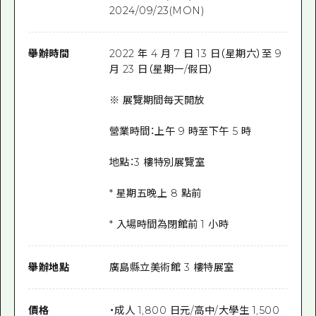
2024/09/23(MON)
舉辦時間
2022 年 4 月 7 日 13 日（星期六）至 9
月 23 日（星期一/假日）
※ 展覽期間每天開放
營業時間：上午 9 時至下午 5 時
地點：3 樓特別展覽室
* 星期五晚上 8 點前
* 入場時間為閉館前 1 小時
舉辦地點
廣島縣立美術館 3 樓特展室
價格
・成人 1,800 日元/高中/大學生 1,500