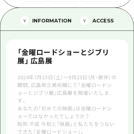
1泊2日
広島県を訪れる外国人旅行者向け情報一
2泊3日
ボランティアガイド
INFORMATION
ACCESS
ユニバーサルツーリズム
ガイドブック
「金曜ロードショーとジブリ
広島県の魅力を動画でご紹介！
展」 広島展
よくあるご質問
2024年7月13日（土）～9月23日（月・振休）の
メディア掲載情報
期間、広島県立美術館にて「金曜ロードシ
ョーとジブリ展」広島展を開催いたしま
フォトダウンロード
す。
関連リンク
あなたの「初めての映画」は金曜ロードシ
ョーではなかったでしょうか？
昭和 平成 令和と「映画」と私たちをつない
できた「金曜ロードショー」。