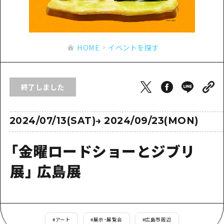
あたらしい非日常
旬情報
安芸
サイクリング
広島市周辺
お役立ち情報
備後
ショッピング
安芸
HOME
イベントを探す
備北
スポーツ
お役立ち情報一覧
HOME
備後
芸北
ナイトライフ
アクセス
備北
終了しました
宮島周辺
世界遺産
二次交通まとめ
新着情報
芸北
山口県東部
学び・体験
施設の混雑状況のお知らせ
2024/07/13(SAT)
→
2024/09/23(MON)
宮島周辺
お問い合わせ
愛媛県
定番
お得な周遊チケット
山口県東部
「金曜ロードショーとジブリ
事業者・学校関係者の皆さま
島根県
歴史・文化
手荷物預かり・配送サービス
弾丸
展」 広島展
癒し
広島おもてなしパス
日帰り
自然
HIROSHIMA FREE Wi-Fi
半日
観光案内所
#
アート
#
展示・展覧会
#
広島市周辺