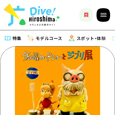
特集
モデルコース
スポット・体験
特集
特集一覧
モデルコース
おすすめ
モデルコース一覧
スポット・体験
アート
Dive! Hiroshima 公式ガイド
スポット・体験一覧
イベント・祭り
イベント
広島もしもトラベル
広島市周辺
グルメ・酒