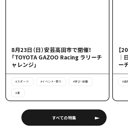
8月23日（日）安芸高田市で開催！
【2
「TOYOTA GAZOO Racing ラリーチ
｜
ャレンジ」
ー
#
スポーツ
#
イベント・祭り
#
学び・体験
#
自
#
夏
すべての特集