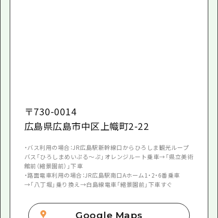
〒
730-0014
広島県広島市中区上幟町2-22
・バス利用の場合：JR広島駅新幹線口からひろしま観光ループ
バス「ひろしまめいぷる～ぷ」オレンジルート乗車→「県立美術
館前（縮景園前）」下車
・路面電車利用の場合：JR広島駅南口Aホーム1・2・6番乗車
→「八丁堀」乗り換え→白島線電車「縮景園前」下車すぐ
Google Maps