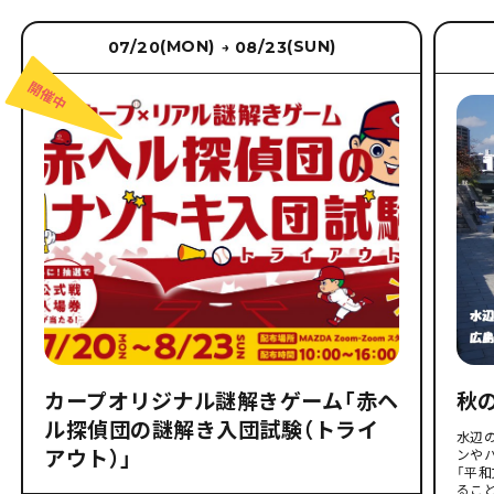
(MON)
(SUN)
07/20
08/23
→
カープオリジナル謎解きゲーム「赤ヘ
秋
ル探偵団の謎解き入団試験（トライ
水辺
アウト）」
ンや
「平
るこ