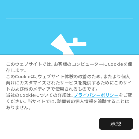
このウェブサイトでは、お客様のコンピューターにCookieを保
存します。
このCookieは、ウェブサイト体験の改善のため、またより個人
向けにカスタマイズされたサービスを提供するためにこのサイ
©Hiroshima Tourism Association /
トおよび他のメディアで使用されるものです。
Hiroshima Prefecture / Hiroshima City .
当社のCookieについての詳細は、
プライバシーポリシー
をご覧
All rights reserved
ください。当サイトでは、訪問者の個人情報を追跡することは
ありません。
承認