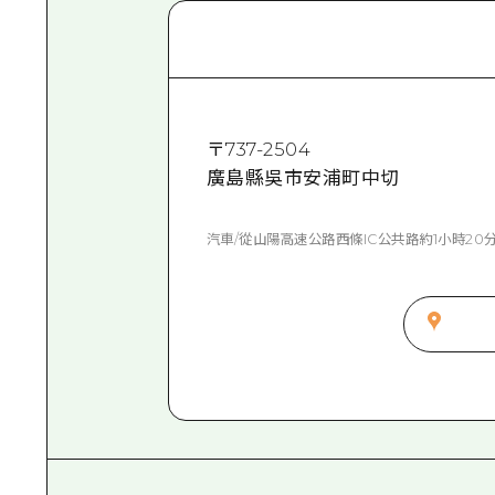
〒
737-2504
廣島縣吳市安浦町中切
汽車/從山陽高速公路西條IC公共路約1小時20