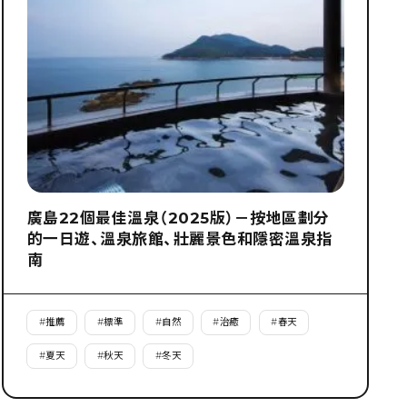
廣島22個最佳溫泉（2025版）－按地區劃分
的一日遊、溫泉旅館、壯麗景色和隱密溫泉指
南
#
推薦
#
標準
#
自然
#
治癒
#
春天
#
夏天
#
秋天
#
冬天