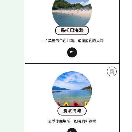
馬托巴海灘
一片美麗的白色沙灘，鋪滿藍色的大海
長濱海灘
夏季休閒場所，如海灘和露營