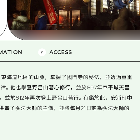
愛媛
島根
MATION
ACCESS
、東海道地區的山脈，掌握了國門寺的秘法，並透過重重
律。他也攀登野呂山潛心修行，並於807年奉平城天皇
，並於812年再次登上野呂山苦行。有鑑於此，安浦町中
，供奉了弘法大師的主像，並將每月21日定為弘法大師的