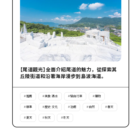
【尾道觀光】全面介紹尾道的魅力，從探索其
丘陵街道和沿著海岸漫步到島波海道。
#
推薦
#
美食·酒水
#
騎自行車
#
購物
#
標準
#
歷史·文化
#
治癒
#
自然
#
春天
#
夏天
#
秋天
#
冬天