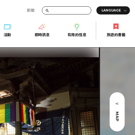
新聞
活動
即時訊息
有用的信息
旅遊的書籤
間的交通資訊
活動
即時訊息
有用的信息
旅遊的書籤
宣傳冊
證
行
常見問題
Fi
照片下載
的街角旅遊信息中心
災難發生期間的交通資訊
廣島縣觀光宣傳冊
天
MAP