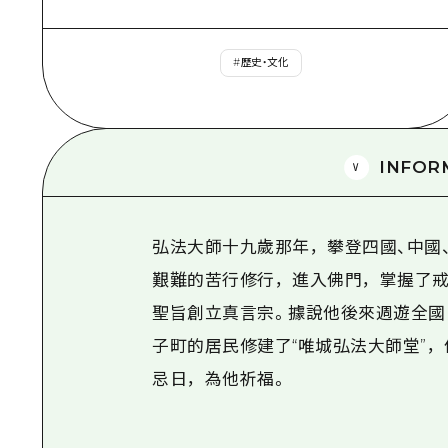
#
歷史・文化
INFOR
弘法大師十九歲那年，攀登四國、中國
艱難的苦行修行，進入佛門，掌握了戒
聖旨創立真言宗。據說他後來週遊全國
子町的居民修建了“唯城弘法大師堂”
忌日，為他祈福。