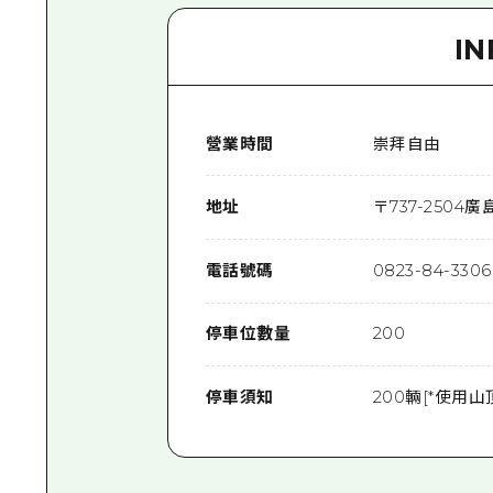
I
營業時間
崇拜自由
地址
〒
737-2504
廣
電話號碼
0823-84-3306
停車位數量
200
停車須知
200輛[*使用