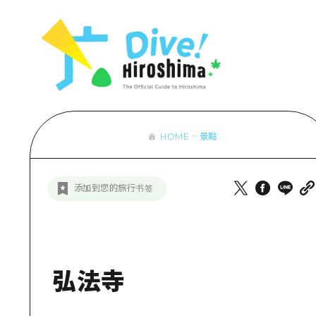
列表
存取
輔助流量摘
設施擁堵
超值遊覽門
HOME
景點
列
行李寄存及
推
添加到您的旅行书签
藝
活
美
弘法寺