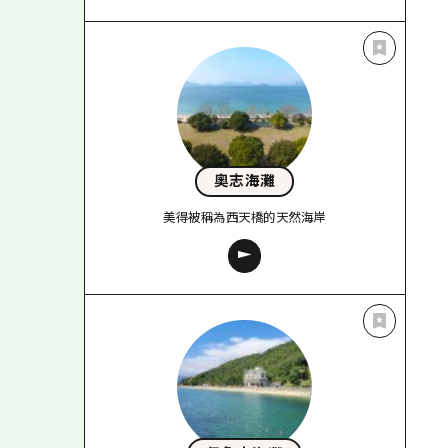
奧志海灘
美得被稱為西天橋的天然海岸