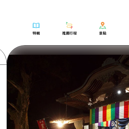
列表
列表
廣島好客通行證
騎自行車
學習·體驗
廣島市內
列表
常見問題
短途旅行
推薦
Dive! Hiroshima 官方向導
廣島免費 Wi-Fi
購物
標準
安芸
廣島市內
照片下載
半天
特輯
推薦行程
景點
要
藝術
廣島隨意旅行
面向外國遊客的街角旅遊信息中心
運動
歷史·文化
答對了
安芸
災難發生期
一日遊
特輯
推薦行程
景點
活動·廟會
志願者指南
夜晚生活
治癒
美北
答對了
廣島縣觀光
1晚2天
票
美食·酒水
廣島視頻
世界遺產
自然
藝北
美北
2晚3天
表
列表
騎自行車
列表
學習·體驗
廣島市內
列表
廣島好客通行
短途旅
運送服務
宮島周邊
藝北
薦
Dive! Hiroshima 官方向導
購物
存取
標準
安芸
廣島市內
廣島免費 Wi-
半天
東山口
宮島周邊
術
廣島隨意旅行
運動
輔助流量摘要
歷史·文化
答對了
安芸
面向外國遊客
一日遊
東山口
動·廟會
夜晚生活
設施擁堵
治癒
美北
答對了
志願者指南
1晚2天
愛媛
食·酒水
世界遺產
超值遊覽門票
自然
藝北
美北
廣島視頻
2晚3
島根
行李寄存及運送服務
宮島周邊
藝北
東山口
宮島周邊
東山口