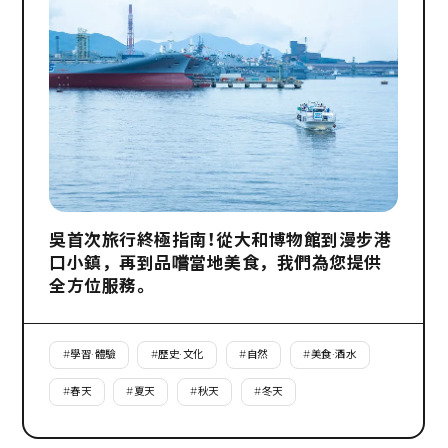
吳首次旅行終極指南！從大和博物館到漫步港
口小鎮，再到品嚐當地美食，我們為您提供
全方位服務。
#
學習·體驗
#
歷史·文化
#
自然
#
美食·酒水
#
春天
#
夏天
#
秋天
#
冬天