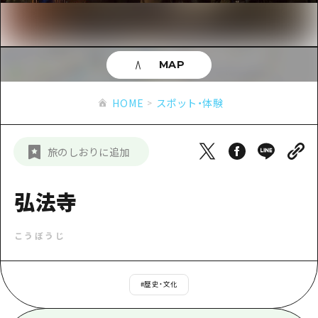
あたらしい非日常
旬情報
安芸
サイクリング
広島市周辺
お役立ち情報
備後
ショッピング
安芸
MAP
備北
スポーツ
お役立ち情報一覧
HOME
備後
HOME
スポット・体験
芸北
ナイトライフ
アクセス
備北
宮島周辺
世界遺産
二次交通まとめ
新着情報
芸北
旅のしおりに追加
山口県東部
学び・体験
施設の混雑状況のお知らせ
宮島周辺
お問い合わせ
愛媛県
定番
弘法寺
お得な周遊チケット
山口県東部
事業者・学校関係者の皆さま
島根県
歴史・文化
手荷物預かり・配送サービス
弾丸
こうぼうじ
癒し
広島おもてなしパス
日帰り
自然
HIROSHIMA FREE Wi-Fi
#
歴史・文化
半日
観光案内所