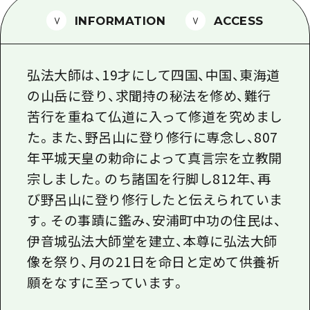
1泊2日
広島県を訪れる外国人旅行者向け情報一
INFORMATION
ACCESS
2泊3日
ボランティアガイド
弘法大師は、19才にして四国、中国、東海道
ユニバーサルツーリズム
の山岳に登り、求聞持の秘法を修め、難行
ガイドブック
苦行を重ねて仏道に入って修道を究めまし
広島県の魅力を動画でご紹介！
た。また、野呂山に登り修行に専念し、807
年平城天皇の勅命によって真言宗を立教開
よくあるご質問
宗しました。のち諸国を行脚し812年、再
メディア掲載情報
び野呂山に登り修行したと伝えられていま
フォトダウンロード
す。その事蹟に鑑み、安浦町中功の住民は、
伊音城弘法大師堂を建立、本尊に弘法大師
関連リンク
像を祭り、月の21日を命日と定めて供養祈
願をなすに至っています。