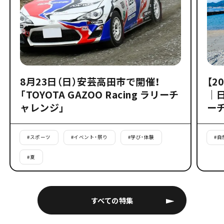
8月23日（日）安芸高田市で開催！
【2
「TOYOTA GAZOO Racing ラリーチ
｜
ャレンジ」
ー
#
スポーツ
#
イベント・祭り
#
学び・体験
#
自
#
夏
すべての特集