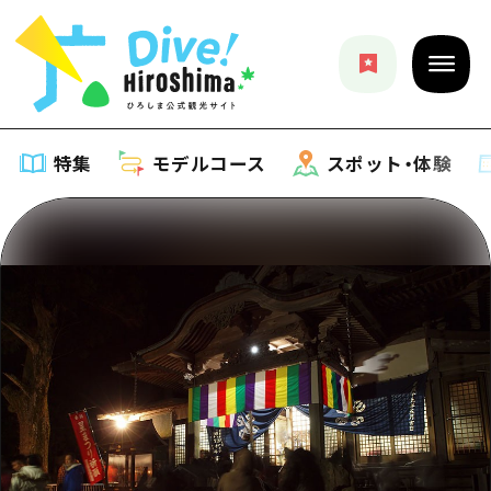
特集
モデルコース
スポット・体験
特集
特集一覧
モデルコース
おすすめ
モデルコース一覧
スポット・体験
アート
Dive! Hiroshima 公式ガイド
スポット・体験一覧
イベント・祭り
イベント
広島もしもトラベル
広島市周辺
グルメ・酒