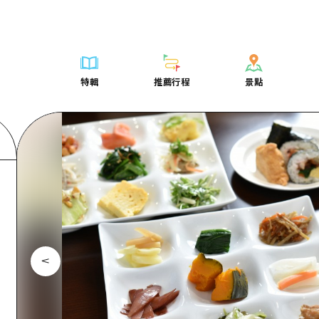
列表
列表
廣島好客通行證
騎自行車
學習·體驗
廣島市內
列表
常見問題
短途旅行
推薦
Dive! Hiroshima 官方向導
廣島免費 Wi-Fi
購物
標準
安芸
廣島市內
照片下載
半天
特輯
推薦行程
景點
要
藝術
廣島隨意旅行
面向外國遊客的街角旅遊信息中心
運動
歷史·文化
答對了
安芸
災難發生期
一日遊
特輯
推薦行程
景點
活動·廟會
志願者指南
夜晚生活
治癒
美北
答對了
廣島縣觀光
1晚2天
票
美食·酒水
廣島視頻
世界遺產
自然
藝北
美北
2晚3天
表
列表
騎自行車
列表
學習·體驗
廣島市內
列表
廣島好客通行
短途旅
運送服務
宮島周邊
藝北
薦
Dive! Hiroshima 官方向導
購物
存取
標準
安芸
廣島市內
廣島免費 Wi-
半天
東山口
宮島周邊
術
廣島隨意旅行
運動
輔助流量摘要
歷史·文化
答對了
安芸
面向外國遊客
一日遊
東山口
動·廟會
夜晚生活
設施擁堵
治癒
美北
答對了
志願者指南
1晚2天
愛媛
食·酒水
世界遺產
超值遊覽門票
自然
藝北
美北
廣島視頻
2晚3
島根
行李寄存及運送服務
宮島周邊
藝北
東山口
宮島周邊
東山口