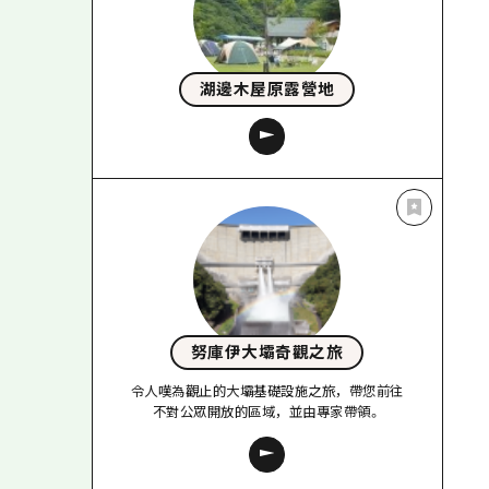
湖邊木屋原露營地
努庫伊大壩奇觀之旅
令人嘆為觀止的大壩基礎設施之旅，帶您前往
不對公眾開放的區域，並由專家帶領。