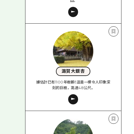
山。
潞賀大銀杏
據估計已有1100年樹齡！這是一棵令人印象深
刻的巨樹，高達48公尺。