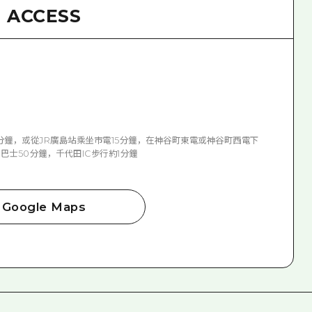
ACCESS
分鐘，或從JR廣島站乘坐市電15分鐘，在神谷町東電或神谷町西電下
巴士50分鐘，千代田IC步行約1分鐘
Google Maps