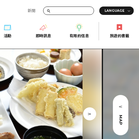
新聞
活動
即時訊息
有用的信息
旅遊的書籤
間的交通資訊
活動
即時訊息
有用的信息
旅遊的書籤
宣傳冊
證
行
常見問題
Fi
照片下載
的街角旅遊信息中心
災難發生期間的交通資訊
廣島縣觀光宣傳冊
天
MAP