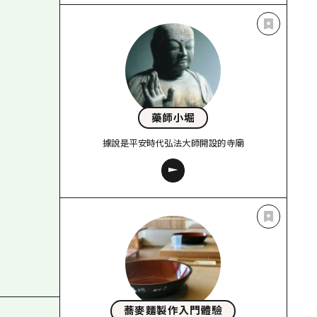
藥師小堀
據說是平安時代弘法大師開設的寺廟
蕎麥麵製作入門體驗