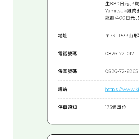
生880日元、3歲
Yamitsuki
龍麵/400日元
地址
〒
731-1533
山形
電話號碼
0826-72-0171
傳真號碼
0826-72-8265
網站
https://www.k
停車須知
175個單位