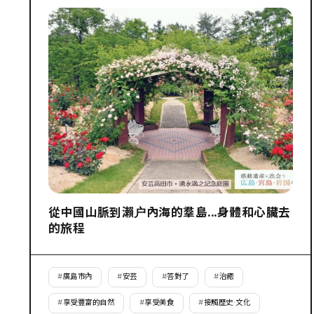
從中國山脈到瀨户內海的羣島...身體和心臟去
的旅程
#
廣島市內
#
安芸
#
答對了
#
治癒
#
享受豐富的自然
#
享受美食
#
接觸歷史·文化