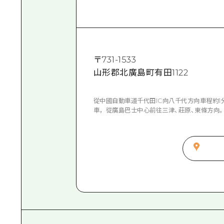
〒
731-1533
山形郡北廣島町有田1122
從中國自動車道千代田IC向八千代方向車程約1
車，從廣島巴士中心前往三津、莊原、東條方向。