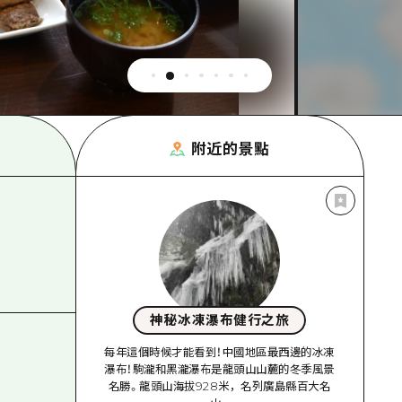
附近的景點
神秘冰凍瀑布健行之旅
每年這個時候才能看到！中國地區最西邊的冰凍
瀑布！駒瀧和黑瀧瀑布是龍頭山山麓的冬季風景
名勝。龍頭山海拔928米，名列廣島縣百大名