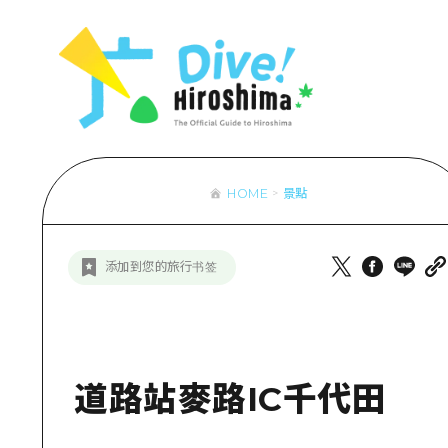
列表
存取
輔助流量摘
設施擁堵
超值遊覽門
HOME
景點
列
行李寄存及
推
添加到您的旅行书签
藝
活
美
道路站麥路IC千代田