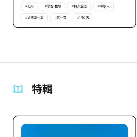
#
逛街
#
學習·體驗
#
個人旅遊
#
帶家人
#
與朋友一起
#
第一次
#
1晚2天
特輯