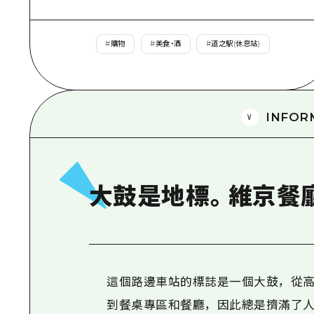
#
購物
#
美食・酒
#
道之駅(休息站)
INFOR
大鼓是地標。維京餐
這個路邊車站的標誌是一個大鼓，從高
到餐桌專區和餐廳，因此總是擠滿了人