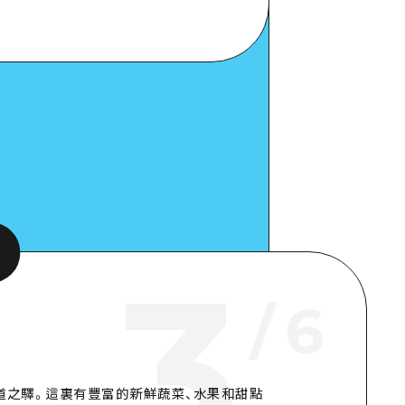
aps
細看看
3
/
6
的道之驛。這裏有豐富的新鮮蔬菜、水果和甜點