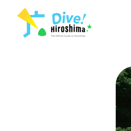
列表
存取
輔助流量摘
設施擁堵
超值遊覽門
列
行李寄存及
推
藝
活
美