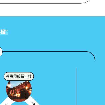
旅程
”
神樂門前裕二村