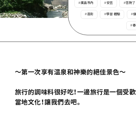
#
廣島市內
#
安芸
#
答對了
愛媛
#
逛街
#
學習·體驗
#
島根
#
春
〜第一次享有温泉和神樂的絕佳景色〜
旅行的調味料很好吃！一邊旅行是一個受
當地文化！讓我們去吧。