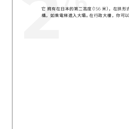
2
/
6
它 擁有在日本的第二高度（156 米），在
構，如乘電梯進入大壩。在行政大樓，你可