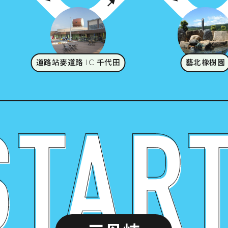
道路站麥道路 IC 千代田
藝北橡樹園