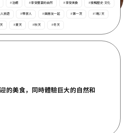
#
治癒
#
享受豐富的自然
#
享受美食
#
接觸歷史·文化
個人旅遊
#
帶家人
#
與朋友一起
#
第一次
#
1晚2天
天
#
夏天
#
秋天
#
冬天
歡迎的美食，同時體驗巨大的自然和