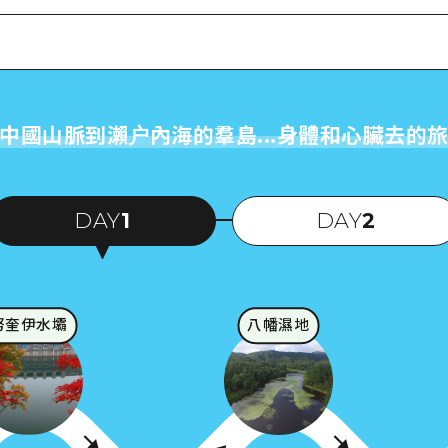
中國山脈到瀨户內海的羣島...身體和心臟去的
DAY
1
DAY
2
努奎伊水壩
八幡濕地