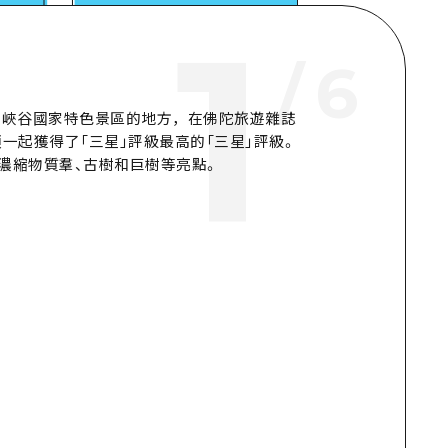
1
/
6
和峽谷國家特色景區的地方，在佛陀旅遊雜誌
一起獲得了「三星」評級最高的「三星」評級。
濃縮物質羣、古樹和巨樹等亮點。