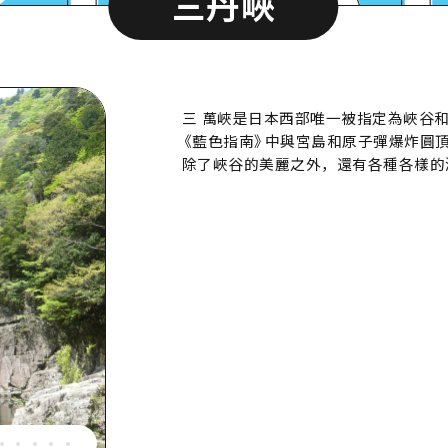
三丹峽
三 萬峽是日本西部唯一被指定為峽谷
《藍色指南》中與宮島和原子彈爆炸圓頂
除了峽谷的美麗之外，還有各種各樣的