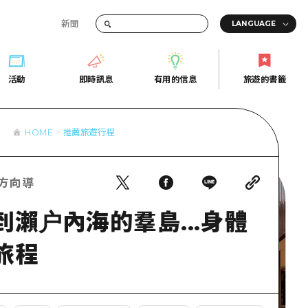
新聞
活動
即時訊息
有用的信息
旅遊的書籤
間的交通資訊
活動
即時訊息
有用的信息
旅遊的書籤
宣傳冊
HOME
推薦旅遊行程
證
行
常見問題
Fi
照片下載
a官方向導
的街角旅遊信息中心
災難發生期間的交通資訊
廣島縣觀光宣傳冊
瀨户內海的羣島...身體
天
旅程