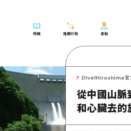
列表
列表
廣島好客通行證
騎自行車
學習·體驗
廣島市內
列表
常見問題
短途旅行
推薦
Dive! Hiroshima 官方向導
廣島免費 Wi-Fi
購物
標準
安芸
廣島市內
照片下載
半天
特輯
推薦行程
景點
要
藝術
廣島隨意旅行
面向外國遊客的街角旅遊信息中心
運動
歷史·文化
答對了
安芸
災難發生期
一日遊
特輯
推薦行程
景點
活動·廟會
志願者指南
夜晚生活
治癒
美北
答對了
廣島縣觀光
1晚2天
票
美食·酒水
廣島視頻
世界遺產
自然
藝北
美北
2晚3天
表
列表
騎自行車
列表
學習·體驗
廣島市內
列表
廣島好客通行
短途旅
運送服務
宮島周邊
藝北
薦
Dive! Hiroshima 官方向導
購物
存取
標準
安芸
廣島市內
廣島免費 Wi-
半天
東山口
宮島周邊
Dive!Hiroshim
術
廣島隨意旅行
運動
輔助流量摘要
歷史·文化
答對了
安芸
面向外國遊客
一日遊
東山口
動·廟會
夜晚生活
設施擁堵
治癒
美北
答對了
志願者指南
1晚2天
從中國山脈到
愛媛
食·酒水
世界遺產
超值遊覽門票
自然
藝北
美北
廣島視頻
2晚3
島根
和心臟去的
行李寄存及運送服務
宮島周邊
藝北
東山口
宮島周邊
東山口