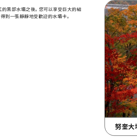
拱形式的黑部水壩之後。您可以享受巨大的結
以得到一張靜靜地受歡迎的水壩卡。
努奎大