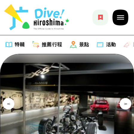
特輯
推薦行程
景點
活動
特輯
列表
推薦行程
推薦
列表
景點
藝術
Dive! Hiroshima 官方向導
列表
活動·廟會
活動
廣島隨意旅行
廣島市內
美食·酒水