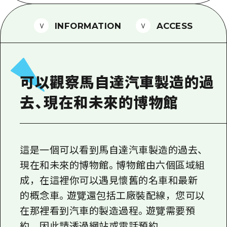
2晚3天
志願者指南
INFORMATION
ACCESS
廣島視頻
常見問題
照片下載
可以觀察馬自達汽車製造的過
災難發生期間的交通資訊
去、現在和未來的博物館
廣島縣觀光宣傳冊
這是一個可以看到馬自達汽車製造的過去、
現在和未來的博物館。博物館由六個區域組
成，在這裡你可以遇見懷舊的名車和最新
的概念車。遊覽還包括工廠裝配線，您可以
在那裡看到汽車的製造過程。遊覽需要預
約，因此請透過網站或電話預約。