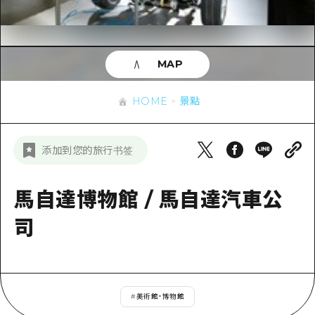
即時訊息
廣島市內
安芸
騎自行車
安芸
答對了
有用的信息
購物
答對了
MAP
美北
運動
列表
HOME
美北
藝北
HOME
景點
夜晚生活
存取
藝北
宮島周邊
世界遺產
輔助流量摘要
新聞
宮島周邊
添加到您的旅行书签
東山口
學習·體驗
設施擁堵
東山口
愛媛
標準
馬自達博物館 / 馬自達汽車公
超值遊覽門票
短途旅行
島根
歷史·文化
司
行李寄存及運送服務
半天
治癒
廣島好客通行證
一日遊
自然
廣島免費 Wi-Fi
1晚2天
#
美術館・博物館
面向外國遊客的街角旅遊信息中心