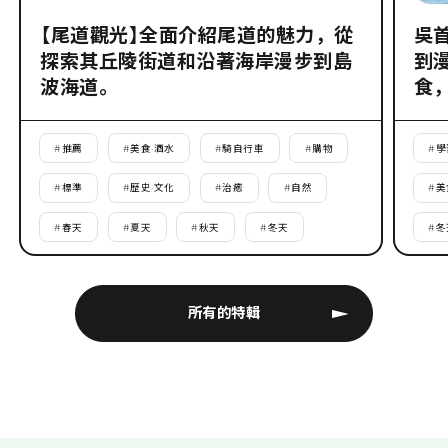
【尾道觀光】全面介紹尾道的魅力，從
吳
探索其丘陵街道和沿著海岸漫步到島
到
波海道。
食
#
推薦
#
美食·酒水
#
騎自行車
#
購物
#
學
#
標準
#
歷史·文化
#
治癒
#
自然
#
美
#
春天
#
夏天
#
秋天
#
冬天
#
冬
所有的特輯