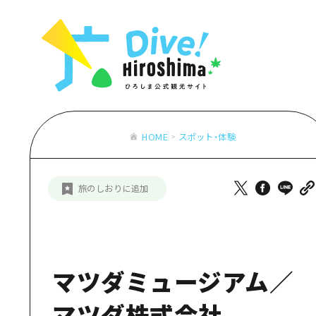
お役立ち情報一覧
特集一覧
モデルコース
アクセス
おすすめ
Dive! Hiro
二次交通まとめ
アート
広島もしもト
施設の混雑状況のお知らせ
イベント・祭り
あたらしい非
お得な周遊チケット
グルメ・酒
HOME
スポット・体験
特集一
手荷物預かり・配送サービス
おすす
旅のしおりに追加
アート
イベン
グルメ
マツダミュージアム／
マツダ株式会社