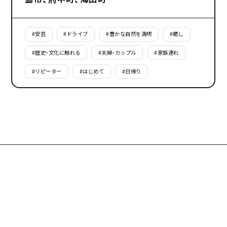
#
安芸
#
ドライブ
#
豊かな自然を満喫
#
癒し
#
歴史・文化に触れる
#
夫婦・カップル
#
家族連れ
#
リピーター
#
はじめて
#
日帰り