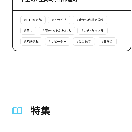
#
山口県東部
#
ドライブ
#
豊かな自然を満喫
#
癒し
#
歴史・文化に触れる
#
夫婦・カップル
#
家族連れ
#
リピーター
#
はじめて
#
日帰り
特集