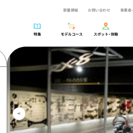
新着情報
お問い合わせ
事業者
一覧
サイクリング
広島おもてなしパス
スポット・体験一覧
学び・体験
広島市周辺
弾丸
広島市周辺
ガイドブック
shima 公式ガイド
ショッピング
HIROSHIMA FREE Wi-Fi
定番
安芸
日帰り
安芸
広島県の魅力を動
特集
モデルコース
スポット・体験
ラベル
スポーツ
観光案内所
歴史・文化
備後
半日
備後
よくあるご質問
特集
モデルコース
スポット・体験
日常
ナイトライフ
広島県を訪れる外国人旅行者向け情報一覧
癒し
備北
1泊2日
備北
メディア掲載情報
世界遺産
ボランティアガイド
自然
芸北
2泊3日
芸北
フォトダウンロー
覧
モデルコース一覧
お役立ち情報一覧
サイクリング
スポット・体験一覧
学び・体験
広島市周辺
広島おもてなしパス
弾丸
広
ユニバーサルツーリズム
宮島周辺
宮島周辺
関連リンク
め
Dive! Hiroshima 公式ガイド
アクセス
ショッピング
定番
安芸
HIROSHIMA FREE Wi-Fi
日帰
安
山口県東部
山口県東部
広島もしもトラベル
二次交通まとめ
スポーツ
歴史・文化
備後
観光案内所
半日
備
愛媛県
ト・祭り
あたらしい非日常
施設の混雑状況のお知らせ
ナイトライフ
癒し
備北
広島県を訪れる外国人旅行
1泊
備
島根県
・酒
お得な周遊チケット
世界遺産
自然
芸北
ボランティアガイド
2泊
芸
手荷物預かり・配送サービス
宮島周辺
ユニバーサルツーリズム
宮
山口県東部
山
愛