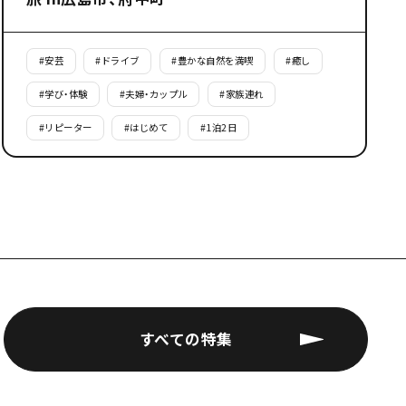
#
安芸
#
ドライブ
#
豊かな自然を満喫
#
癒し
#
学び・体験
#
夫婦・カップル
#
家族連れ
#
リピーター
#
はじめて
#
1泊2日
すべての特集