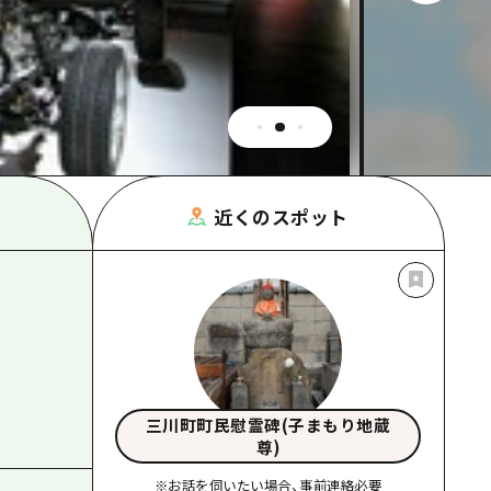
根県
近くのスポット
三川町町民慰霊碑(子まもり地蔵
尊)
※お話を伺いたい場合、事前連絡必要