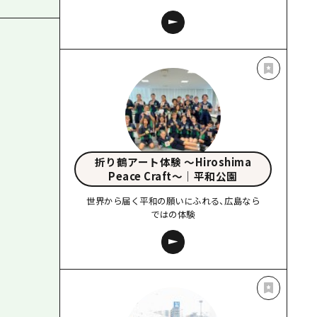
折り鶴アート体験 〜Hiroshima
Peace Craft〜｜平和公園
世界から届く平和の願いにふれる、広島なら
ではの体験