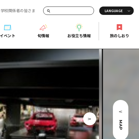
・学校関係者の皆さま
画でご紹介！
イベント
旬情報
お役立ち情報
旅のしおり
イベント
旬情報
お役立ち情報
旅のしおり
ド
島市周辺
ガイドブック
り
芸
広島県の魅力を動画でご紹介！
後
よくあるご質問
者向け情報一覧
2日
北
メディア掲載情報
3日
北
フォトダウンロード
島周辺
関連リンク
MAP
口県東部
媛県