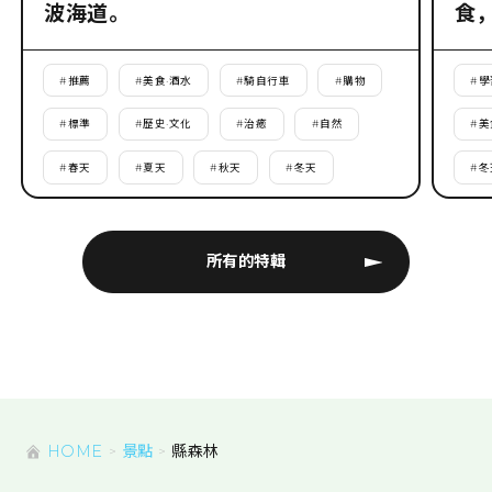
波海道。
食
#
推薦
#
美食·酒水
#
騎自行車
#
購物
#
學
#
標準
#
歷史·文化
#
治癒
#
自然
#
美
#
春天
#
夏天
#
秋天
#
冬天
#
冬
所有的特輯
HOME
景點
縣森林