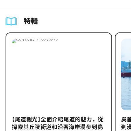
特輯
【尾道觀光】全面介紹尾道的魅力，從
吳
探索其丘陵街道和沿著海岸漫步到島
到