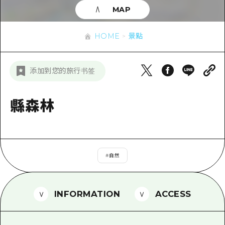
即時訊息
廣島市內
MAP
安芸
騎自行車
安芸
答對了
有用的信息
購物
HOME
景點
答對了
美北
運動
列表
HOME
美北
添加到您的旅行书签
藝北
夜晚生活
存取
藝北
宮島周邊
世界遺產
輔助流量摘要
縣森林
新聞
宮島周邊
東山口
學習·體驗
設施擁堵
東山口
愛媛
標準
超值遊覽門票
短途旅行
島根
#
自然
歷史·文化
行李寄存及運送服務
半天
治癒
廣島好客通行證
一日遊
INFORMATION
ACCESS
自然
廣島免費 Wi-Fi
1晚2天
面向外國遊客的街角旅遊信息中心