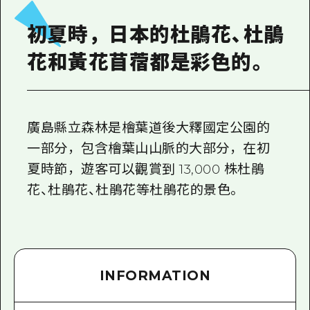
2晚3天
志願者指南
初夏時，日本的杜鵑花、杜鵑
廣島視頻
花和黃花苜蓿都是彩色的。
常見問題
照片下載
廣島縣立森林是檜葉道後大釋國定公園的
災難發生期間的交通資訊
一部分，包含檜葉山山脈的大部分，在初
廣島縣觀光宣傳冊
夏時節，遊客可以觀賞到 13,000 株杜鵑
花、杜鵑花、杜鵑花等杜鵑花的景色。
INFORMATION