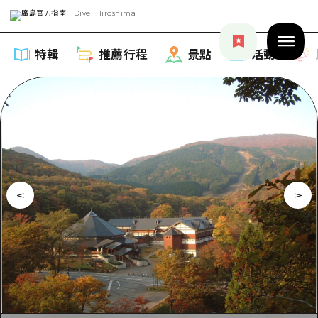
特輯
推薦行程
景點
活動
特輯
列表
推薦行程
推薦
列表
景點
藝術
Dive! Hiroshima 官方向導
列表
活動·廟會
活動
廣島隨意旅行
廣島市內
美食·酒水