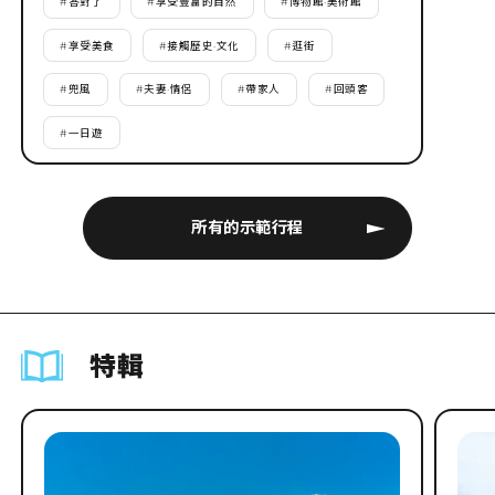
#
答對了
#
享受豐富的自然
#
博物館·美術館
#
享受美食
#
接觸歷史·文化
#
逛街
#
兜風
#
夫妻·情侶
#
帶家人
#
回頭客
#
一日遊
所有的示範行程
特輯