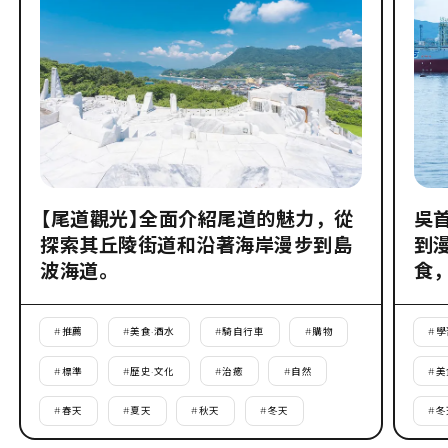
【尾道觀光】全面介紹尾道的魅力，從
吳
探索其丘陵街道和沿著海岸漫步到島
到
波海道。
食
#
推薦
#
美食·酒水
#
騎自行車
#
購物
#
學
#
標準
#
歷史·文化
#
治癒
#
自然
#
美
#
春天
#
夏天
#
秋天
#
冬天
#
冬