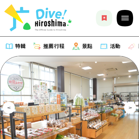
特輯
推薦行程
景點
活動
特輯
列表
推薦行程
推薦
列表
景點
藝術
Dive! Hiroshima 官方向導
列表
活動·廟會
活動
廣島隨意旅行
廣島市內
美食·酒水