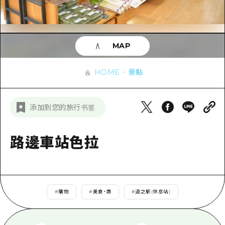
即時訊息
廣島市內
安芸
騎自行車
安芸
答對了
有用的信息
購物
答對了
MAP
美北
運動
列表
HOME
美北
藝北
HOME
景點
夜晚生活
存取
藝北
宮島周邊
世界遺產
輔助流量摘要
新聞
宮島周邊
添加到您的旅行书签
東山口
學習·體驗
設施擁堵
東山口
愛媛
標準
路邊車站色拉
超值遊覽門票
短途旅行
島根
歷史·文化
行李寄存及運送服務
半天
治癒
廣島好客通行證
一日遊
#
購物
#
美食・酒
#
道之駅(休息站)
自然
廣島免費 Wi-Fi
1晚2天
面向外國遊客的街角旅遊信息中心