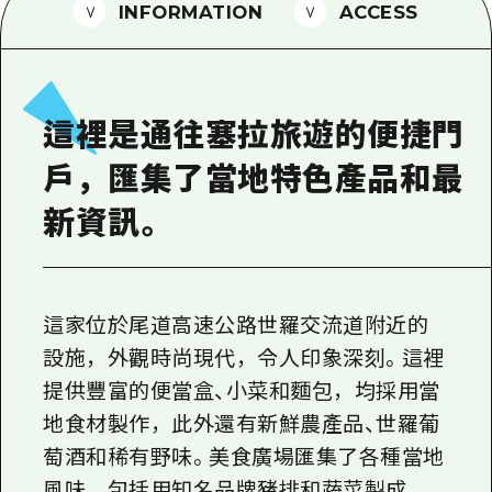
2晚3天
INFORMATION
ACCESS
志願者指南
廣島視頻
常見問題
這裡是通往塞拉旅遊的便捷門
照片下載
戶，匯集了當地特色產品和最
災難發生期間的交通資訊
新資訊。
廣島縣觀光宣傳冊
這家位於尾道高速公路世羅交流道附近的
設施，外觀時尚現代，令人印象深刻。這裡
提供豐富的便當盒、小菜和麵包，均採用當
地食材製作，此外還有新鮮農產品、世羅葡
萄酒和稀有野味。美食廣場匯集了各種當地
風味，包括用知名品牌豬排和蔬菜製成