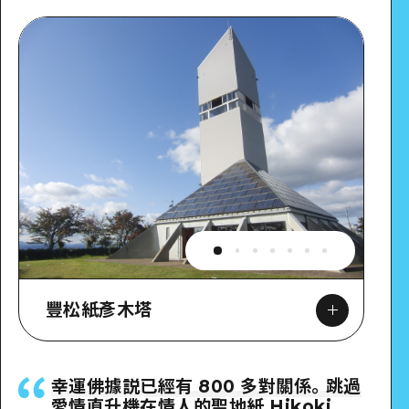
豐松紙彥木塔
幸運佛據説已經有 800 多對關係。跳過
愛情直升機在情人的聖地紙 Hikoki