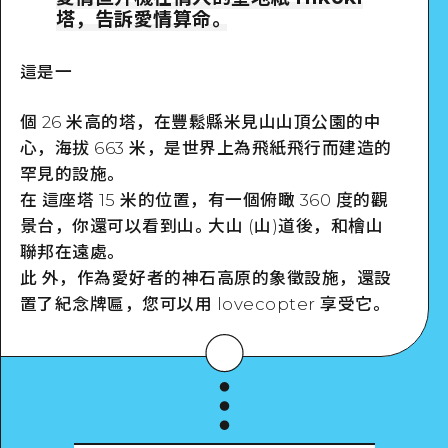
Google Maps
塔，告訴愛情算命。
這是一
個 26 米高的塔，在豐鬆縣米見山山頂公園的中
詳細看看
心，海拔 663 米，是世界上為飛紙飛行而建造的
罕見的設施。
在 這座塔 15 米的位置，有一個俯瞰 360 度的觀
景台，你還可以看到山。大山 (山)道後，和檜山
聯邦在遠處。
此 外，作為愛好者的神石高原的象徵設施，還設
置了紀念牌匾，您可以用 lovecopter 享受它。