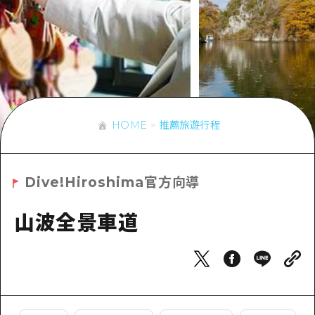
即時訊息
廣島市內
安芸
騎自行車
安芸
答對了
有用的信息
購物
答對了
美北
運動
列表
HOME
美北
藝北
夜晚生活
存取
藝北
HOME
推薦旅遊行程
宮島周邊
世界遺產
輔助流量摘要
新聞
宮島周邊
東山口
學習·體驗
設施擁堵
東山口
Dive!Hiroshima官方向導
愛媛
標準
超值遊覽門票
短途旅行
島根
山波全景車道
歷史·文化
行李寄存及運送服務
半天
治癒
廣島好客通行證
一日遊
自然
廣島免費 Wi-Fi
1晚2天
面向外國遊客的街角旅遊信息中心