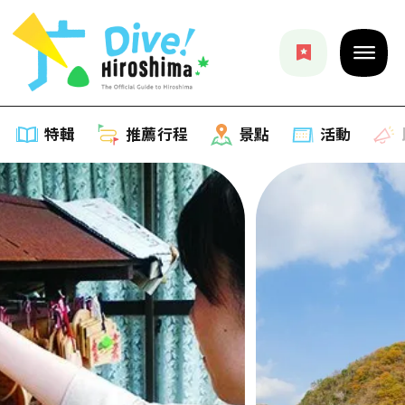
特輯
推薦行程
景點
活動
特輯
列表
推薦行程
推薦
列表
景點
藝術
Dive! Hiroshima 官方向導
列表
活動·廟會
活動
廣島隨意旅行
廣島市內
美食·酒水