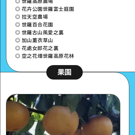
◎ 世羅高原農場
◎ 花卉公園世羅富士庭園
◎ 拉天空農場
◎ 世羅百合花園
◎ 世羅古山風愛之裏
◎ 加山薰衣草山
◎ 花處女郎花之裏
◎ 空之花畑世羅高原花林
果園