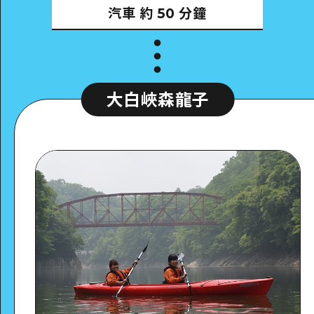
汽車
約 50 分鐘
大白峽森龍子