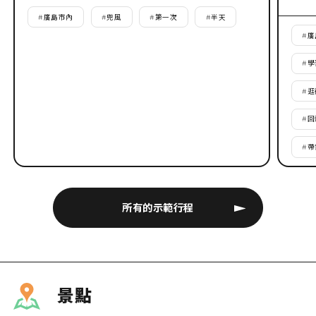
#
廣島市內
#
兜風
#
第一次
#
半天
#
廣
#
學
#
逛
#
回
#
帶
所有的示範行程
景點