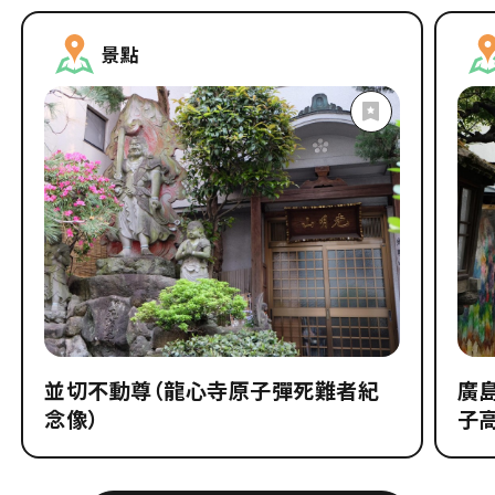
景點
並切不動尊（龍心寺原子彈死難者紀
廣
念像）
子