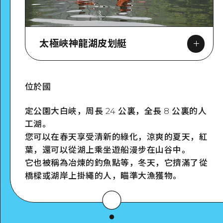
太極峽神龍湖皮划艇
位於國
Google Maps
定公園大白峽，周長 24 公裏，全長 8 公裏的人
工湖。
您
可以在春天享受清新的綠化，涼爽的夏天，紅
葉，還可以從湖上乘坐遊船漫步在山谷中。
它
也被稱為冶煉的釣魚點等，冬天，它擠滿了從
詳細看看
橋樑或湖岸上掛繩的人，瞄準大漁獲物。