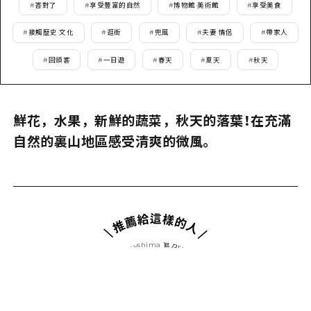
2晚3天
#
答對了
#
享受豐富的自然
#
博物館·美術館
#
享受美食
志願者指南
#
接觸歷史·文化
#
逛街
#
兜風
#
夫妻·情侶
#
帶家人
廣島視頻
#
回頭客
#
一日遊
#
春天
#
夏天
#
秋天
常見問題
照片下載
鮮花，水果，新鮮的蔬菜，秋天的落葉！在充滿
災難發生期間的交通資訊
自然的裏山地區感受清爽的微風。
廣島縣觀光宣傳冊