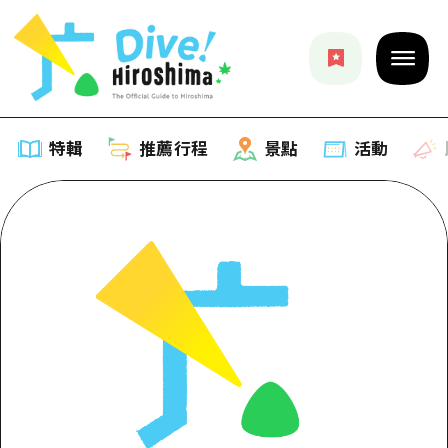
特輯
推薦行程
景點
活動
特輯
列表
推薦行程
推薦
列表
景點
藝術
Dive! Hiroshima 官方向導
列表
活動·廟會
活動
廣島隨意旅行
廣島市內
美食·酒水