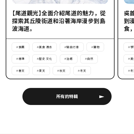
【尾道觀光】全面介紹尾道的魅力，從
吳
探索其丘陵街道和沿著海岸漫步到島
到
波海道。
食
#
推薦
#
美食·酒水
#
騎自行車
#
購物
#
學
#
標準
#
歷史·文化
#
治癒
#
自然
#
美
#
春天
#
夏天
#
秋天
#
冬天
#
冬
所有的特輯