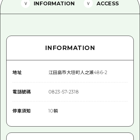
2晚3天
INFORMATION
ACCESS
志願者指南
廣島視頻
常見問題
INFORMATION
照片下載
災難發生期間的交通資訊
廣島縣觀光宣傳冊
地址
江田島市大垣町人之瀨486-2
電話號碼
0823-57-2318
停車須知
10輛