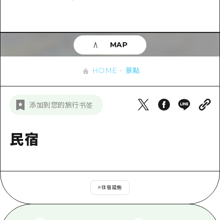
即時訊息
廣島市內
安芸
騎自行車
安芸
答對了
有用的信息
購物
答對了
MAP
美北
運動
列表
HOME
美北
藝北
HOME
景點
夜晚生活
存取
藝北
宮島周邊
世界遺產
輔助流量摘要
新聞
宮島周邊
添加到您的旅行书签
東山口
學習·體驗
設施擁堵
東山口
愛媛
標準
民宿
超值遊覽門票
短途旅行
島根
歷史·文化
行李寄存及運送服務
半天
治癒
廣島好客通行證
一日遊
#
住宿設施
自然
廣島免費 Wi-Fi
1晚2天
面向外國遊客的街角旅遊信息中心