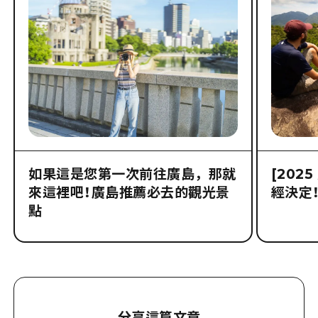
如果這是您第一次前往廣島，那就
[202
來這裡吧！廣島推薦必去的觀光景
經決定！
點
分享這篇文章