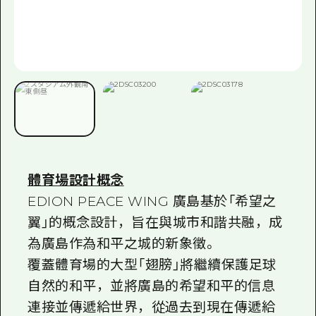
2晚3天
志願者指南
廣島視頻
常見問題
照片下載
災難發生期間的交通資訊
廣島縣觀光宣傳冊
體育場設計概念
EDION PEACE WING 廣島基於「希望之
翼」的概念設計，旨在與城市和諧共融，成
為廣島作為和平之城的新象徵。
覆蓋體育場的大型「翅膀」將繼續保護足球
自然的和平，並將廣島的希望和平的信息
連接並傳遞給世界，從過去到現在傳遞給