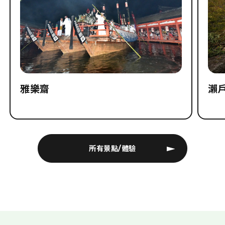
雅樂齋
瀨
所有景點/體驗