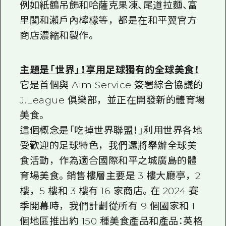
例如紙鶴吊飾和哈薩克果凍、尾道拉麵、富
里閣和瀨戶內檸檬等，都是在和平翼官方
商店濃縮和製作。
主題是「世界」！享用足球獨有的全球美食！
它是首個與 Aim Service 簽署綜合協議的
J.League 俱樂部，並正在開發新的體育場
美食。
這個概念是「吃掉世界聯盟！」利用世界各地
受歡迎的足球特色，我們還將舉辦全球美
食活動，作為適合國際和平之城廣島的體
育場美食。銷售樓層主要是 3 樓大廳亭，2
樓，5 樓和 3 樓有 16 家商店。在 2024 賽
季開幕時，我們計劃從所有 9 個國家和 1
個地區推出約 150 種美食產品和產品：英格