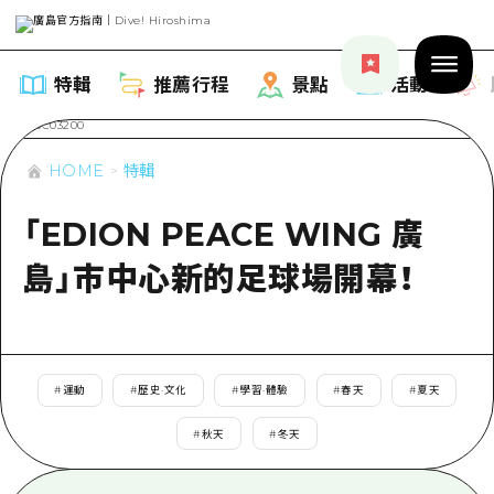
特輯
推薦行程
景點
活動
HOME
特輯
「EDION PEACE WING 廣
特輯
島」市中心新的足球場開幕！
列表
推薦行程
推薦
列表
景點
#
運動
#
歷史·文化
#
學習·體驗
#
春天
#
夏天
藝術
Dive! Hiroshima 官方向導
列表
#
秋天
#
冬天
活動·廟會
活動
廣島隨意旅行
廣島市內
美食·酒水