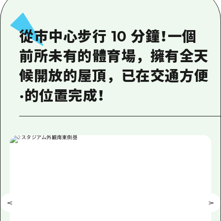
即時訊息
廣島市內
安芸
騎自行車
安芸
答對了
從市中心步行 10 分鐘！一個
有用的信息
購物
答對了
美北
前所未有的體育場，擁有全天
運動
列表
HOME
美北
藝北
候開放的屋頂，已在交通方便
夜晚生活
存取
藝北
宮島周邊
·的位置完成！
世界遺產
輔助流量摘要
新聞
宮島周邊
東山口
學習·體驗
設施擁堵
東山口
愛媛
標準
超值遊覽門票
短途旅行
島根
歷史·文化
行李寄存及運送服務
半天
治癒
廣島好客通行證
一日遊
自然
廣島免費 Wi-Fi
1晚2天
面向外國遊客的街角旅遊信息中心