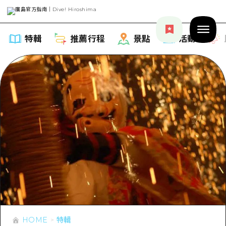
特輯
推薦行程
景點
活動
特輯
列表
推薦行程
推薦
列表
景點
藝術
Dive! Hiroshima 官方向導
列表
活動·廟會
活動
廣島隨意旅行
廣島市內
HOME
特輯
美食·酒水