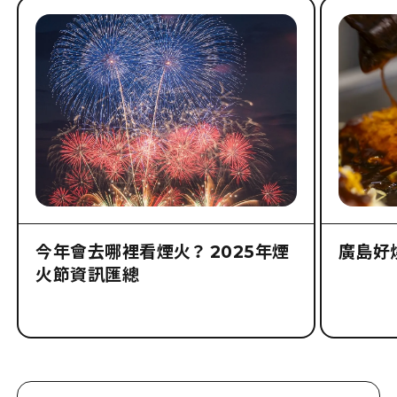
今年會去哪裡看煙火？ 2025年煙
廣島好
火節資訊匯總