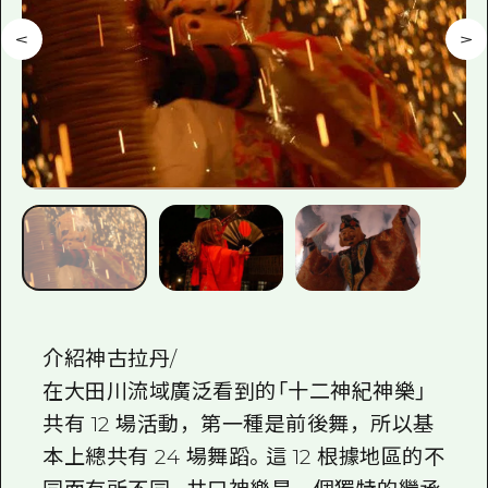
2晚3天
志願者指南
廣島視頻
常見問題
照片下載
災難發生期間的交通資訊
廣島縣觀光宣傳冊
介紹神古拉丹/
在大田川流域廣泛看到的「十二神紀神樂」
共有 12 場活動，第一種是前後舞，所以基
本上總共有 24 場舞蹈。這 12 根據地區的不