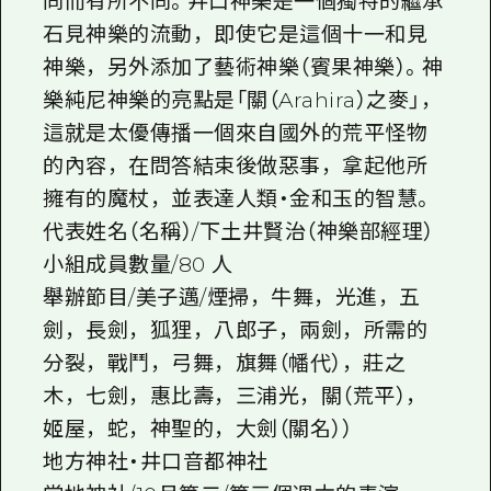
同而有所不同。井口神樂是一個獨特的繼承
石見神樂的流動，即使它是這個十一和見
神樂，另外添加了藝術神樂（賓果神樂）。神
樂純尼神樂的亮點是「關（Arahira）之麥」，
這就是太優傳播一個來自國外的荒平怪物
的內容，在問答結束後做惡事，拿起他所
擁有的魔杖，並表達人類・金和玉的智慧。
代表姓名（名稱）/下土井賢治（神樂部經理）
小組成員數量/80 人
舉辦節目/美子邁/煙掃，牛舞，光進，五
劍，長劍，狐狸，八郎子，兩劍，所需的
分裂，戰鬥，弓舞，旗舞（幡代），莊之
木，七劍，惠比壽，三浦光，關（荒平），
姬屋，蛇，神聖的，大劍（關名））
地方神社・井口音都神社