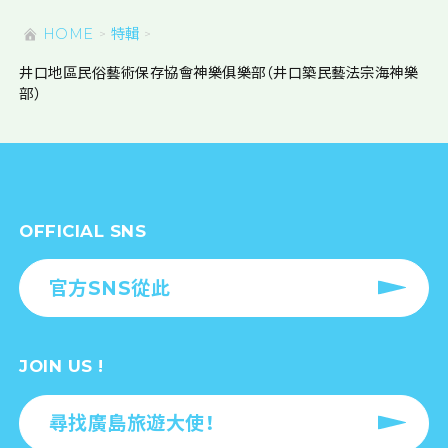
HOME
特輯
井口地區民俗藝術保存協會神樂俱樂部（井口築民藝法宗海神樂
部）
OFFICIAL SNS
官方SNS從此
JOIN US !
尋找廣島旅遊大使！