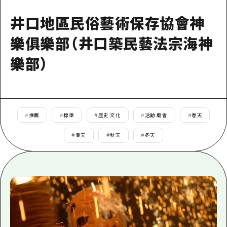
即時訊息
廣島市內
安芸
騎自行車
井口地區民俗藝術保存協會神
安芸
答對了
有用的信息
購物
樂俱樂部（井口築民藝法宗海神
答對了
美北
運動
列表
樂部）
HOME
美北
藝北
夜晚生活
存取
藝北
宮島周邊
世界遺產
輔助流量摘要
新聞
宮島周邊
東山口
#
推薦
#
標準
#
歷史·文化
#
活動·廟會
#
春天
學習·體驗
設施擁堵
東山口
愛媛
#
夏天
#
秋天
#
冬天
標準
超值遊覽門票
短途旅行
島根
歷史·文化
行李寄存及運送服務
半天
治癒
廣島好客通行證
一日遊
自然
廣島免費 Wi-Fi
1晚2天
面向外國遊客的街角旅遊信息中心