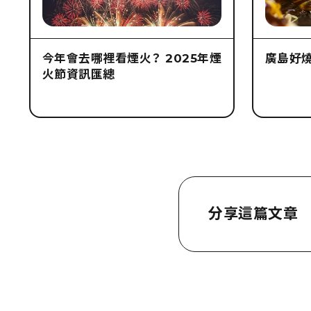
今年會去哪裡看煙火？ 2025年煙
廣島好
火節資訊匯總
分享這篇文章