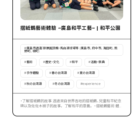
摺紙鶴藝術體驗 ~廣島和平工藝~ | 和平公園
#
廣島市週邊/原爆圓頂館・馬自達球場等 (廣島市、府中市、海田町、熊
野町、坂町)
#
藝術
#
歷史・文化
#
和平
#
活動・祭典
#
手作體驗
#
春の台湾語
#
夏の台湾語
#
秋の台湾語
#
冬の台湾語
#
experience
・了解摺紙鶴的故事 透過來自世界各地的摺紙鶴、兒童和平紀念
碑以及佐佐木禎子的故事，了解和平的意義。 ・摺紙鶴藝術 體驗
以回收的摺紙鶴紙自由設計相框的藝術創作，傳遞對和平的美
好祝福。