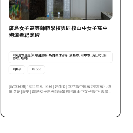
廣島女子高等師範學校與同校山中女子高中
殉道者紀念碑
#
廣島市週邊/原爆圓頂館・馬自達球場等 (廣島市、府中市、海田町、熊
野町、坂町)
#
和平
#
spot
[設立日期] 1952年8月6日 [建造者] 立花高中協會（校友會）、遺
屬協會 [歷史] 廣島女子高等師範學校附屬山中女子高中（現廣島
大學附屬福山中學）・距離震源 1.2 公里的地區（藏王町，現在的
國泰寺町 1 丁目），高中一年級和二年級的學生在建築物疏散工
作中遭受原子彈襲擊，除一人外全部遇難。還有許多廣島女子高
等師範學校（現為廣島大學）的學生被動員到市內的軍火工廠工
作，成為受害者。該紀念碑與紀念在同一地點原子彈爆炸中喪生
的學生的廣島縣立廣島第二女子高中烈士紀念碑建在同一塊石
頭上。另外，在古神島的入口處還豎立著「原子彈紀念小養魚場
避難場所遺址」的石柱。