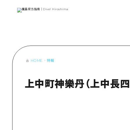
列表
存取
輔助流量摘
設施擁堵
超值遊覽門
HOME
特輯
列
行李寄存及
推
藝
上中町神樂丹（上中長四
活
美