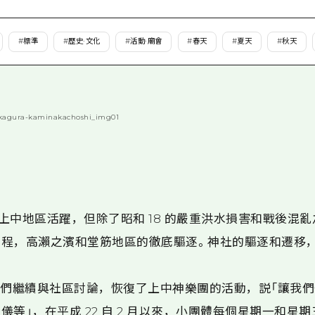
愛媛
島根
#
標準
#
歷史·文化
#
活動·廟會
#
春天
#
夏天
#
秋天
在上中地區活躍，但除了昭和 18 的嚴重洪水損害和戰後混亂
工程，高瀨之濱和堂筋地區的徹底驅逐。神社的驅逐和遷移
始，我們繼續與社區討論，恢復了上中神樂團的活動，説「讓我
等」，在平成 22 自 2 月以來，小團體每個星期一和星期三下