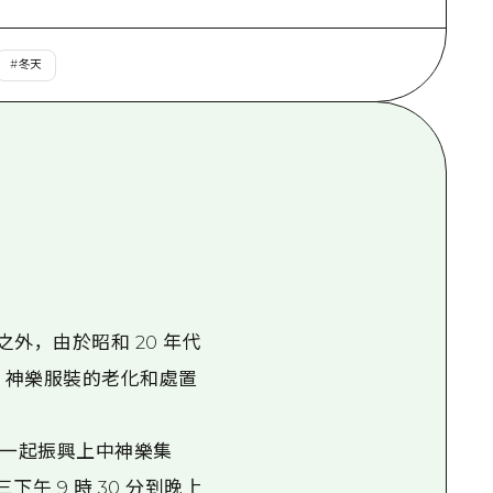
#
冬天
之外，由於昭和 20 年代
，神樂服裝的老化和處置
們一起振興上中神樂集
午 9 時 30 分到晚上