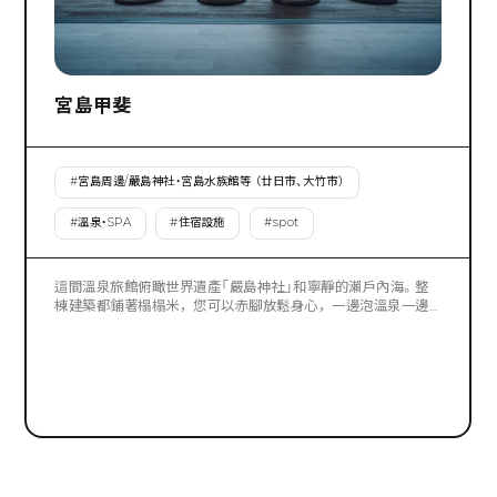
宮島甲斐
#
宮島周邊/嚴島神社・宮島水族館等 （廿日市、大竹市）
#
溫泉・SPA
#
住宿設施
#
spot
這間溫泉旅館俯瞰世界遺產「嚴島神社」和寧靜的瀨戶內海。整
棟建築都鋪著榻榻米，您可以赤腳放鬆身心，一邊泡溫泉一邊
欣賞平靜的大海。