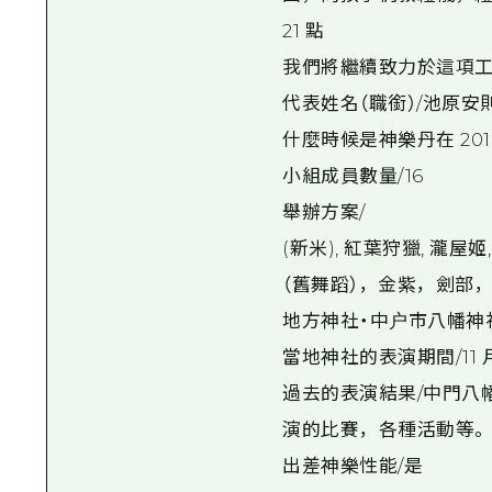
21 點
我們將繼續致力於這項工
代表姓名（職銜）/池原安
什麼時候是神樂丹在 2010
小組成員數量/16
舉辦方案/
(新米), 紅葉狩獵, 瀧屋姬
（舊舞蹈），金紫，劍部
地方神社・中户市八幡神
當地神社的表演期間/11 月
過去的表演結果/中門八
演的比賽，各種活動等。
出差神樂性能/是