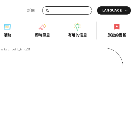
新聞
活動
即時訊息
有用的信息
旅遊的書籤
間的交通資訊
活動
即時訊息
有用的信息
旅遊的書籤
宣傳冊
證
行
常見問題
Fi
照片下載
的街角旅遊信息中心
災難發生期間的交通資訊
廣島縣觀光宣傳冊
天