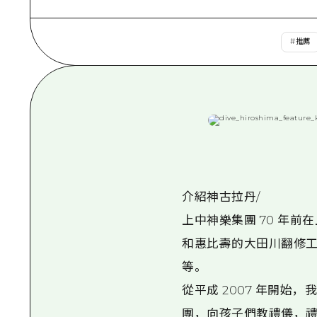
#
推薦
介紹神古拉丹/
上中神樂集團 70 年前
和惠比壽的大田川翻修
等。
從平成 2007 年開
團，向孩子們教禮儀，禮儀