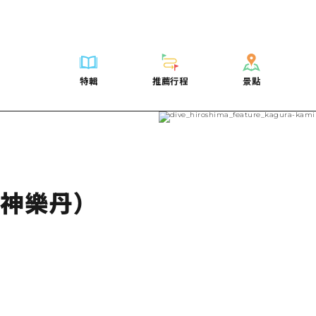
列表
列表
廣島好客通行證
騎自行車
學習·體驗
廣島市內
列表
常見問題
短途旅行
推薦
Dive! Hiroshima 官方向導
廣島免費 Wi-Fi
購物
標準
安芸
廣島市內
照片下載
半天
特輯
推薦行程
景點
要
藝術
廣島隨意旅行
面向外國遊客的街角旅遊信息中心
運動
歷史·文化
答對了
安芸
災難發生期
一日遊
特輯
推薦行程
景點
活動·廟會
志願者指南
夜晚生活
治癒
美北
答對了
廣島縣觀光
1晚2天
票
美食·酒水
廣島視頻
世界遺產
自然
藝北
美北
2晚3天
表
列表
騎自行車
列表
學習·體驗
廣島市內
列表
廣島好客通行
短途旅
運送服務
宮島周邊
藝北
薦
Dive! Hiroshima 官方向導
購物
存取
標準
安芸
廣島市內
廣島免費 Wi-
半天
東山口
宮島周邊
術
廣島隨意旅行
運動
輔助流量摘要
歷史·文化
答對了
安芸
面向外國遊客
一日遊
神樂丹）
東山口
動·廟會
夜晚生活
設施擁堵
治癒
美北
答對了
志願者指南
1晚2天
愛媛
食·酒水
世界遺產
超值遊覽門票
自然
藝北
美北
廣島視頻
2晚3
島根
行李寄存及運送服務
宮島周邊
藝北
東山口
宮島周邊
東山口