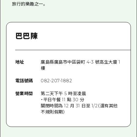
旅行的樂趣之一。
巴巴陳
地址
廣島縣廣島市中區袋町 4-3 號高生大廈 1
樓
電話號碼
082-207-1882
營業時間
第二天下午 5 時至凌晨
・平日午餐 11 點 30 分
關閉時間為 12 月 31 日至 1/2（還有其他
不規則假期）