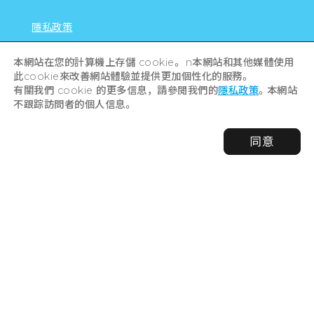
尋找廣島旅遊大使！
本網站在您的計算機上存儲 cookie。 n本網站和其他媒體使用
此cookie來改善網站體驗並提供更加個性化的服務。
有關我們 cookie 的更多信息，請參閱我們的
隱私政策
。本網站
LINK
不跟踪訪問者的個人信息。
對於企業
同意
隱私政策
旅遊的書籤
取消