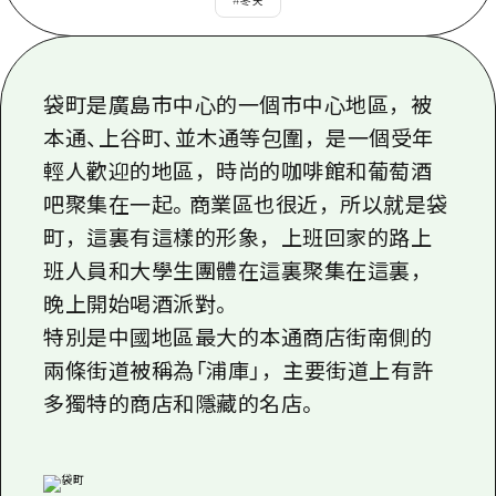
#
冬天
即時訊息
廣島市內
安芸
騎自行車
安芸
答對了
有用的信息
購物
答對了
袋町是廣島市中心的一個市中心地區，被
美北
運動
列表
本通、上谷町、並木通等包圍，是一個受年
HOME
美北
藝北
夜晚生活
輕人歡迎的地區，時尚的咖啡館和葡萄酒
存取
藝北
吧聚集在一起。商業區也很近，所以就是袋
宮島周邊
世界遺產
輔助流量摘要
新聞
宮島周邊
町，這裏有這樣的形象，上班回家的路上
東山口
學習·體驗
設施擁堵
班人員和大學生團體在這裏聚集在這裏，
東山口
愛媛
晚上開始喝酒派對。
標準
超值遊覽門票
短途旅行
特別是中國地區最大的本通商店街南側的
島根
歷史·文化
行李寄存及運送服務
半天
兩條街道被稱為「浦庫」，主要街道上有許
治癒
廣島好客通行證
多獨特的商店和隱藏的名店。
一日遊
自然
廣島免費 Wi-Fi
1晚2天
面向外國遊客的街角旅遊信息中心