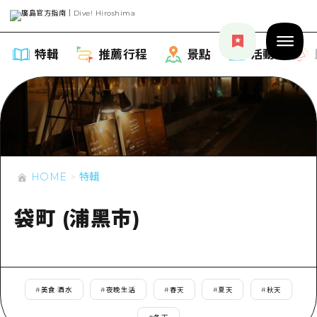
特輯
推薦行程
景點
活動
特輯
HOME
特輯
列表
推薦行程
袋町 (浦黑市)
推薦
列表
景點
藝術
Dive! Hiroshima 官方向導
列表
活動·廟會
活動
#
美食·酒水
#
夜晚生活
#
春天
#
夏天
#
秋天
廣島隨意旅行
廣島市內
美食·酒水