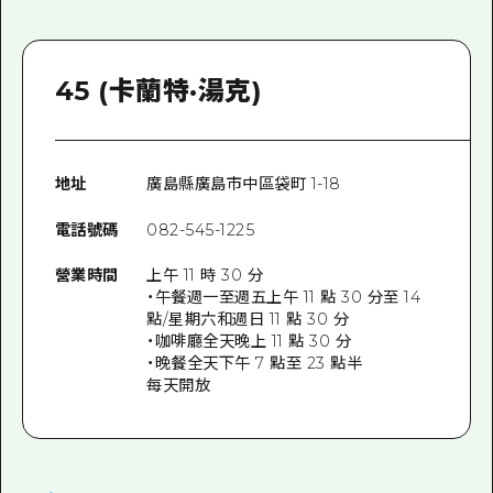
45 (卡蘭特·湯克)
地址
廣島縣廣島市中區袋町 1-18
電話號碼
082-545-1225
營業時間
上午 11 時 30 分
・午餐週一至週五上午 11 點 30 分至 14
點/星期六和週日 11 點 30 分
・咖啡廳全天晚上 11 點 30 分
・晚餐全天下午 7 點至 23 點半
每天開放