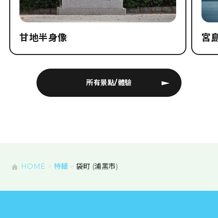
景點
甘地半身像
宮
所有景點/體驗