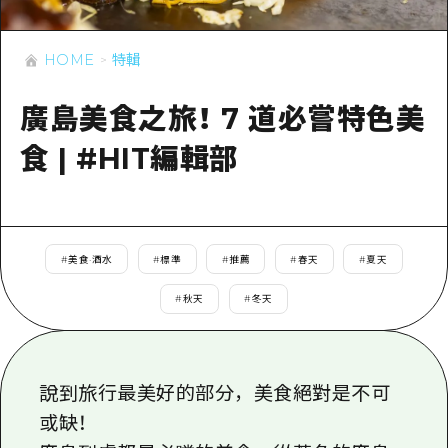
即時訊息
廣島市內
安芸
騎自行車
安芸
HOME
特輯
答對了
有用的信息
購物
答對了
美北
廣島美食之旅！ 7 道必嘗特色美
運動
列表
HOME
美北
藝北
食 | #HIT編輯部
夜晚生活
存取
藝北
宮島周邊
世界遺產
輔助流量摘要
新聞
宮島周邊
東山口
學習·體驗
設施擁堵
東山口
#
美食·酒水
#
標準
#
推薦
#
春天
#
夏天
愛媛
標準
超值遊覽門票
短途旅行
#
秋天
#
冬天
島根
歷史·文化
行李寄存及運送服務
半天
治癒
廣島好客通行證
一日遊
說到旅行最美好的部分，美食絕對是不可
自然
廣島免費 Wi-Fi
1晚2天
或缺！
面向外國遊客的街角旅遊信息中心