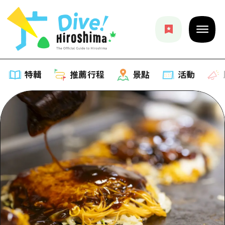
特輯
推薦行程
景點
活動
特輯
列表
推薦行程
推薦
列表
景點
藝術
Dive! Hiroshima 官方向導
列表
活動·廟會
活動
廣島隨意旅行
廣島市內
美食·酒水