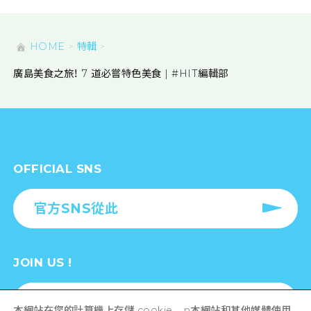
摺紙鶴藝術體驗 ~廣島和平工藝~ | 和
廣
平公園
所有景點/體驗
HOME
特輯
廣島美食之旅！ 7 道必嘗特色美食 | #HIT編輯部
本網站在您的計算機上存儲 cookie。 n本網站和其他媒體使用