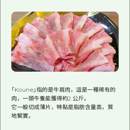
「Koune」指的是牛肩肉，這是一種稀有的
肉，
一
頭牛隻能獲得約
2 公斤
。
它一般切成薄片，特點是脂肪含量高，質
地緊實。