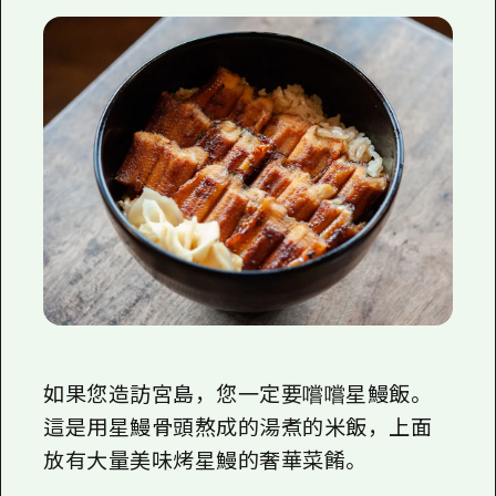
如果您造訪宮島，您一定要嚐嚐星鰻飯。
這是用星鰻骨頭熬成的湯煮的米飯，上面
放有大量美味烤星鰻的奢華菜餚。