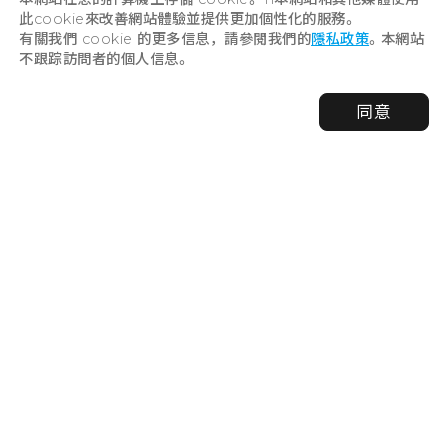
此cookie來改善網站體驗並提供更加個性化的服務。
有關我們 cookie 的更多信息，請參閱我們的
隱私政策
。本網站
不跟踪訪問者的個人信息。
OFFICIAL SNS
同意
官方SNS從此
JOIN US !
尋找廣島旅遊大使！
旅遊的書籤
取消
LINK
對於企業
所有景點/體驗