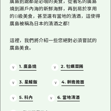
2晚3天
廣島到處都是必嚐的美食，從著名的
廣島
志願者指南
燒
到瀨戶內海的新鮮海鮮，再到易於享用
的
B
級美食，甚至還有當地的清酒，這使得
廣島視頻
廣島被稱為日本的清酒之都！
常見問題
照片下載
這裡，我們將介紹一些您絕對必須嘗試的
廣島美食。
災難發生期間的交通資訊
廣島縣觀光宣傳冊
1. 廣島燒
2. 牡蠣菜餚
3. 星鰻飯
4. 幹擔擔面
5. 科內
6. 當地清酒