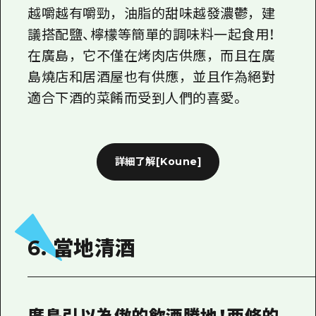
越嚼越有嚼勁，油脂的甜味越發濃鬱，建
議搭配鹽、檸檬等簡單的調味料一起食用！
在廣島，它不僅在烤肉店供應，而且在
廣
島燒
店和居酒屋也有供應，並且作為絕對
適合下酒的菜餚而受到人們的喜愛。
詳細了解[Koune]
6. 當地清酒