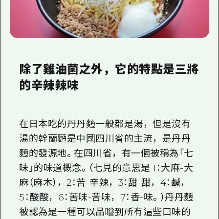
除了雞油菌之外，它的特點是三將
的辛辣辣味
在日本吃的丹丹麪一般都是湯，但是沒有
湯的幹蘭麪是中國四川省的主流，是丹丹
麪的發源地。在四川省，有一個被稱為「七
味」的味道概念。（七見的意思是 1：大麻-大
麻（麻木），2：苦-辛辣，3：甜-甜，4：鹹，
5：酸酸，6：苦味-苦味，7：香-味。）丹丹麪
被認為是一種可以品嚐到所有這些口味的