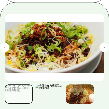
即時訊息
廣島市內
安芸
騎自行車
安芸
答對了
有用的信息
購物
答對了
美北
運動
列表
HOME
美北
藝北
夜晚生活
存取
藝北
宮島周邊
世界遺產
輔助流量摘要
新聞
宮島周邊
東山口
學習·體驗
設施擁堵
東山口
愛媛
標準
超值遊覽門票
短途旅行
島根
歷史·文化
行李寄存及運送服務
半天
治癒
廣島好客通行證
一日遊
自然
廣島免費 Wi-Fi
1晚2天
面向外國遊客的街角旅遊信息中心