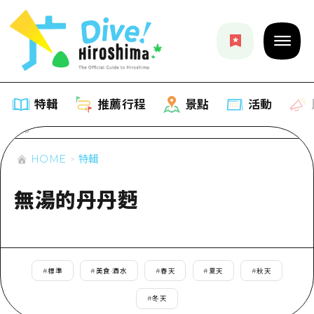
特輯
推薦行程
景點
活動
HOME
特輯
特輯
無湯的丹丹麪
列表
推薦行程
推薦
列表
景點
藝術
Dive! Hiroshima 官方向導
#
標準
#
美食·酒水
#
春天
#
夏天
#
秋天
列表
活動·廟會
活動
廣島隨意旅行
#
冬天
廣島市內
美食·酒水