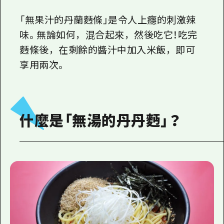
2晚3天
志願者指南
「無果汁的丹蘭麪條」是令人上癮的刺激辣
味。無論如何，混合起來，然後吃它！吃完
廣島視頻
麪條後，在剩餘的醬汁中加入米飯，即可
常見問題
享用兩次。
照片下載
災難發生期間的交通資訊
廣島縣觀光宣傳冊
什麼是「無湯的丹丹麪」？