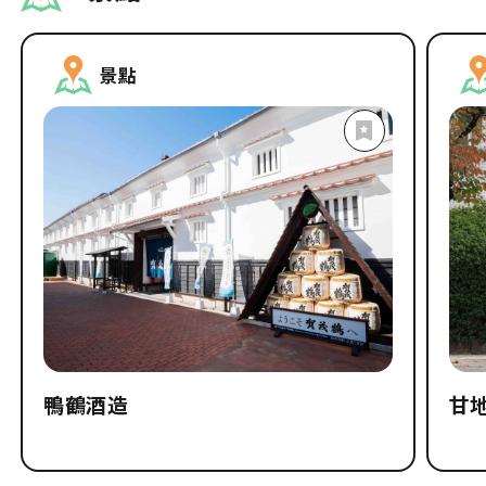
景點
鴨鶴酒造
甘