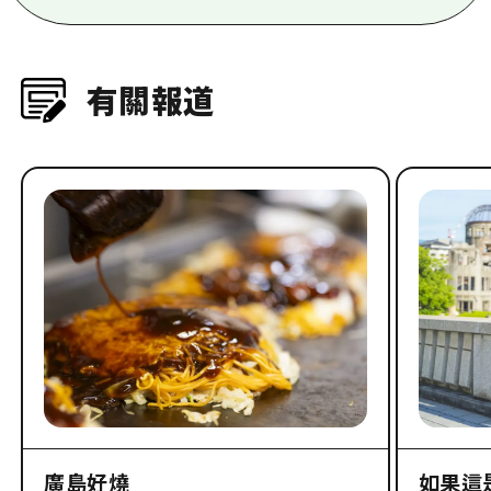
有關報道
廣島好燒
如果這