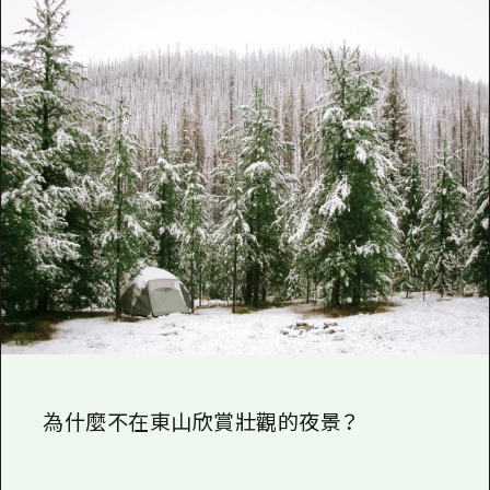
2晚3天
志願者指南
廣島視頻
常見問題
照片下載
災難發生期間的交通資訊
廣島縣觀光宣傳冊
為什麼不在東山欣賞壯觀的夜景？