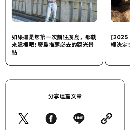
如果這是您第一次前往廣島，那就
[202
來這裡吧！廣島推薦必去的觀光景
經決定！
點
分享這篇文章