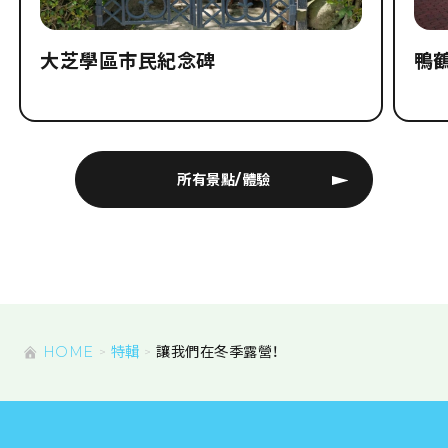
大芝學區市民紀念碑
鴨
所有景點/體驗
HOME
特輯
讓我們在冬季露營！