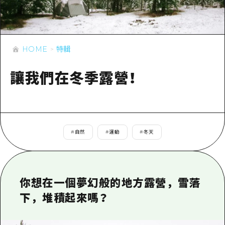
即時訊息
廣島市內
安芸
騎自行車
安芸
答對了
有用的信息
購物
答對了
HOME
特輯
美北
運動
列表
HOME
美北
藝北
讓我們在冬季露營！
夜晚生活
存取
藝北
宮島周邊
世界遺產
輔助流量摘要
新聞
宮島周邊
東山口
學習·體驗
設施擁堵
東山口
愛媛
#
自然
#
運動
#
冬天
標準
超值遊覽門票
短途旅行
島根
歷史·文化
行李寄存及運送服務
半天
治癒
廣島好客通行證
你想在一個夢幻般的地方露營，雪落
一日遊
下，堆積起來嗎？
自然
廣島免費 Wi-Fi
1晚2天
面向外國遊客的街角旅遊信息中心