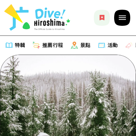
特輯
推薦行程
景點
活動
特輯
列表
推薦行程
推薦
列表
景點
藝術
Dive! Hiroshima 官方向導
列表
活動·廟會
活動
廣島隨意旅行
廣島市內
美食·酒水