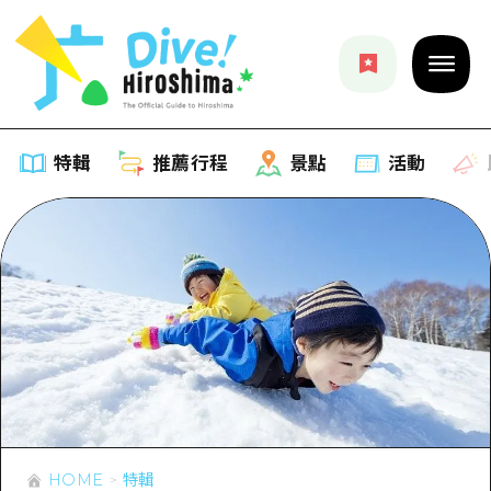
特輯
推薦行程
景點
活動
特輯
列表
推薦行程
推薦
列表
景點
藝術
Dive! Hiroshima 官方向導
列表
活動·廟會
活動
廣島隨意旅行
廣島市內
美食·酒水
HOME
特輯