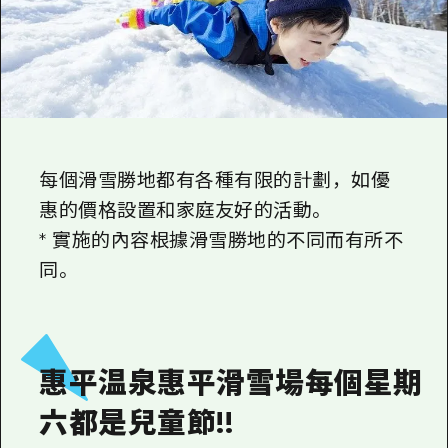
2晚3天
志願者指南
廣島視頻
常見問題
照片下載
每個滑雪勝地都有各種有限的計劃，如優
災難發生期間的交通資訊
惠的價格設置和家庭友好的活動。
廣島縣觀光宣傳冊
* 實施的內容根據滑雪勝地的不同而有所不
同。
惠平温泉惠平滑雪場每個星期
六都是兒童節!!