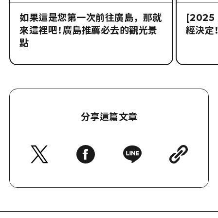
如果這是您第一次前往廣島，那就
[202
來這裡吧！廣島推薦必去的觀光景
經決定！
點
分享這篇文章