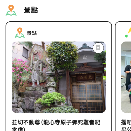
景點
景點
並切不動尊（龍心寺原子彈死難者紀
摺紙
念像）
平