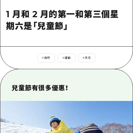
即時訊息
廣島市內
安芸
騎自行車
1 月和 2 月的第一和第三個星
安芸
答對了
有用的信息
購物
期六是「兒童節」
答對了
美北
運動
列表
HOME
美北
藝北
夜晚生活
存取
藝北
宮島周邊
世界遺產
輔助流量摘要
#
自然
#
運動
#
冬天
新聞
宮島周邊
東山口
學習·體驗
設施擁堵
東山口
愛媛
標準
超值遊覽門票
短途旅行
兒童節有很多優惠！
島根
歷史·文化
行李寄存及運送服務
半天
治癒
廣島好客通行證
一日遊
自然
廣島免費 Wi-Fi
1晚2天
面向外國遊客的街角旅遊信息中心