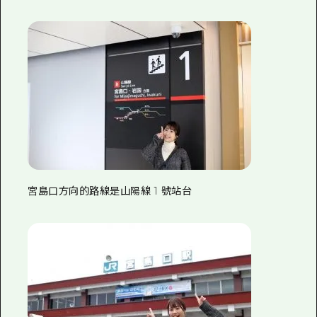
2晚3天
志願者指南
廣島視頻
常見問題
照片下載
災難發生期間的交通資訊
廣島縣觀光宣傳冊
宮島口方向的路線是山陽線 1 號站台