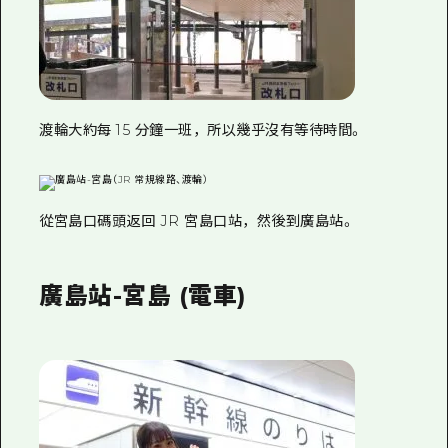
渡輪大約每 15 分鐘一班，所以幾乎沒有等待時間。
從宮島口碼頭返回 JR 宮島口站，然後到廣島站。
廣島站-宮島 (電車)