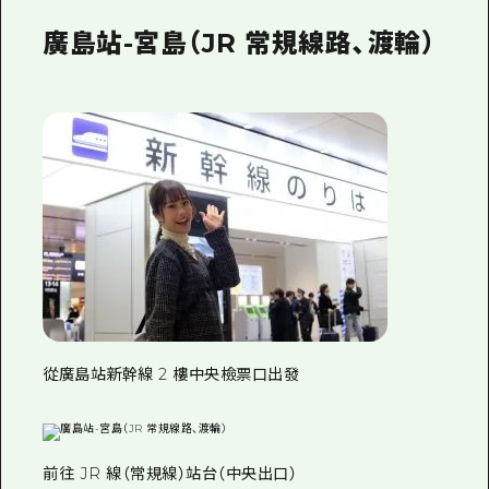
即時訊息
廣島市內
安芸
騎自行車
廣島站-宮島（JR 常規線路、渡輪）
安芸
答對了
有用的信息
購物
答對了
美北
運動
列表
HOME
美北
藝北
夜晚生活
存取
藝北
宮島周邊
世界遺產
輔助流量摘要
新聞
宮島周邊
東山口
學習·體驗
設施擁堵
東山口
愛媛
標準
超值遊覽門票
短途旅行
島根
歷史·文化
行李寄存及運送服務
半天
從廣島站新幹線 2 樓中央檢票口出發
治癒
廣島好客通行證
一日遊
自然
廣島免費 Wi-Fi
1晚2天
前往 JR 線（常規線）站台（中央出口）
面向外國遊客的街角旅遊信息中心