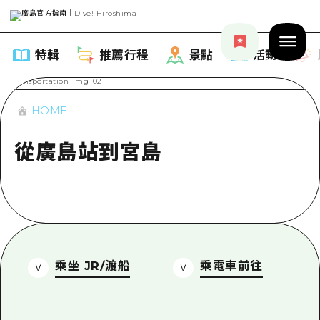
特輯
推薦行程
景點
活動
HOME
從廣島站到宮島
特輯
列表
推薦行程
推薦
列表
景點
藝術
乘坐 JR/渡船
乘電車前往
Dive! Hiroshima 官方向導
列表
活動·廟會
活動
廣島隨意旅行
廣島市內
美食·酒水