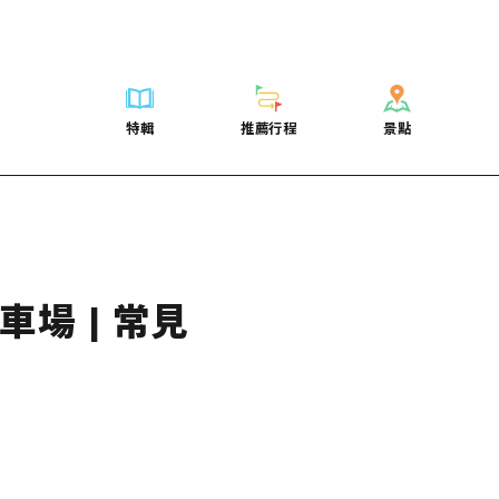
列表
列表
廣島好客通行證
騎自行車
學習·體驗
廣島市內
列表
常見問題
短途旅行
推薦
Dive! Hiroshima 官方向導
廣島免費 Wi-Fi
購物
標準
安芸
廣島市內
照片下載
半天
特輯
推薦行程
景點
要
藝術
廣島隨意旅行
面向外國遊客的街角旅遊信息中心
運動
歷史·文化
答對了
安芸
災難發生期
一日遊
特輯
推薦行程
景點
活動·廟會
志願者指南
夜晚生活
治癒
美北
答對了
廣島縣觀光
1晚2天
票
美食·酒水
廣島視頻
世界遺產
自然
藝北
美北
2晚3天
表
列表
騎自行車
列表
學習·體驗
廣島市內
列表
廣島好客通行
短途旅
運送服務
宮島周邊
藝北
薦
Dive! Hiroshima 官方向導
購物
存取
標準
安芸
廣島市內
廣島免費 Wi-
半天
東山口
宮島周邊
術
廣島隨意旅行
運動
輔助流量摘要
歷史·文化
答對了
安芸
面向外國遊客
一日遊
場 | 常見
東山口
動·廟會
夜晚生活
設施擁堵
治癒
美北
答對了
志願者指南
1晚2天
愛媛
食·酒水
世界遺產
超值遊覽門票
自然
藝北
美北
廣島視頻
2晚3
島根
行李寄存及運送服務
宮島周邊
藝北
東山口
宮島周邊
東山口