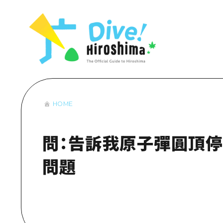
列表
存取
輔助流量摘
設施擁堵
超值遊覽門
HOME
列
行李寄存及
推
藝
問：告訴我原子彈圓頂停車
活
問題
美