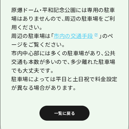
1泊2日
広島県を訪れる外国人旅行者向け情報一
原爆ドーム・平和記念公園には専用の駐車
2泊3日
場はありませんので、周辺の駐車場をご利
ボランティアガイド
用ください。
ユニバーサルツーリズム
周辺の駐車場は「
市内の交通手段
」のペ
ージをご覧ください。
ガイドブック
市内中心部には多くの駐車場があり、公共
広島県の魅力を動画でご紹介！
交通も本数が多いので、多少離れた駐車場
よくあるご質問
でも大丈夫です。
駐車場によっては平日と土日祝で料金設定
メディア掲載情報
が異なる場合があります。
フォトダウンロード
関連リンク
一覧に戻る