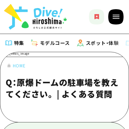
特集
モデルコース
スポット・体験
特集
HOME
Q：原爆ドームの駐車場を教え
特集一覧
モデルコース
てください。 | よくある質問
おすすめ
モデルコース一覧
スポット・体験
アート
Dive! Hiroshima 公式ガイド
スポット・体験一覧
イベント・祭り
イベント
広島もしもトラベル
広島市周辺
グルメ・酒