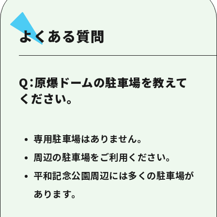
あたらしい非日常
旬情報
安芸
サイクリング
広島市周辺
よくある質問
お役立ち情報
備後
ショッピング
安芸
備北
スポーツ
お役立ち情報一覧
HOME
備後
芸北
ナイトライフ
アクセス
Q：原爆ドームの駐車場を教えて
備北
宮島周辺
世界遺産
二次交通まとめ
ください。
新着情報
芸北
山口県東部
学び・体験
施設の混雑状況のお知らせ
宮島周辺
お問い合わせ
愛媛県
定番
お得な周遊チケット
専用駐車場はありません。
山口県東部
事業者・学校関係者の皆さま
島根県
歴史・文化
手荷物預かり・配送サービス
周辺の駐車場をご利用ください。
弾丸
癒し
広島おもてなしパス
平和記念公園周辺には多くの駐車場が
日帰り
自然
あります。
HIROSHIMA FREE Wi-Fi
半日
観光案内所