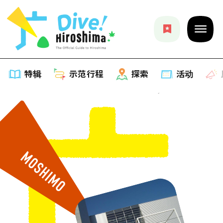
特辑
示范行程
探索
活动
特辑
列表
示范行程
推荐
列表
探索
艺术
Dive!Hiroshima官方向导
列表
活动·庙会
活动
广岛随意旅行
广岛市内
美食·酒水