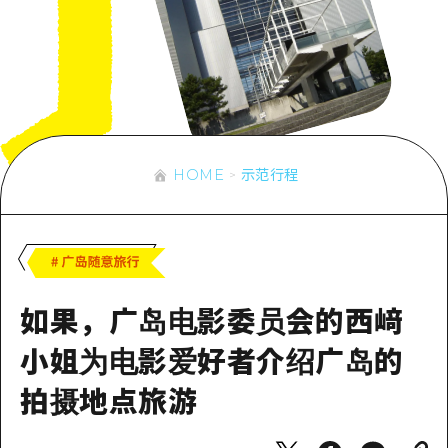
应时信息
广岛市内
安艺
骑自行车
安艺
答對了
有用的信息
购物
答对了
美北
运动
列表
HOME
美北
艺北
夜晚生活
访问访问
艺北
HOME
示范行程
宫岛周边
世界遗产
次要流量摘要
新闻
宫岛周边
东山口
学习·体验
设施拥堵
东山口
爱媛
标准
超值的游览门票
短途旅行
岛根
如果，广岛电影委员会的西﨑
历史·文化
行李寄存和运送服务
半天
治愈
小姐为电影爱好者介绍广岛的
广岛表情周游券
一日游
自然
拍摄地点旅游
广岛免费无线上网
1晚2天
面向外国游客的街角旅游信息中心