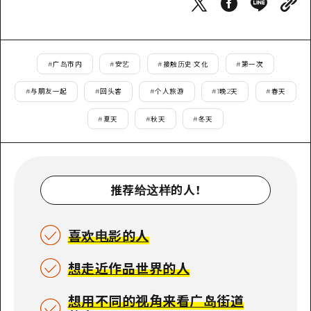
2晚3天
志愿者指南
通过视频介绍广岛县的魅力！
#
广岛市内
#
安艺
#
接触历史·文化
#
第一次
常见问题解答
#
与朋友一起
#
回头客
#
个人旅游
#
1晚2天
#
春天
照片下载
#
夏天
#
秋天
#
冬天
灾难发生期间的交通信息
广岛观光宣传册
推荐给这样的人！
喜欢电影的人
想走近作品世界的人
想用不同的视角来看广岛街道