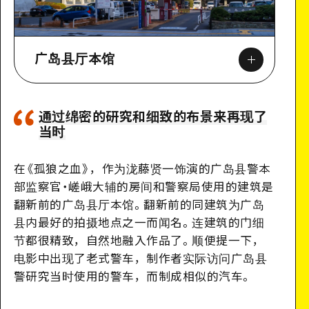
广岛县厅本馆
通过绵密的研究和细致的布景来再现了
当时
Google Maps
在《孤狼之血》，作为泷藤贤一饰演的广岛县警本
部监察官
・
嵯峨大辅的房间和警察局使用的建筑是
翻新前的广岛县厅本馆。翻新前的同建筑为广岛
县内最好的拍摄地点之一而闻名。连建筑的门细
节都很精致，自然地融入作品了。
顺便提一下，
电影中出现了老式警车，制作者实际访问广岛县
警研究当时使用的警车，而制成相似的汽车。