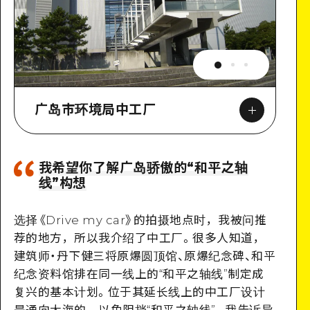
广岛市环境局中工厂
我希望你了解广岛骄傲的“和平之轴
线”构想
Google Maps
选择《Drive my car》的拍摄地点时，我被问推
荐的地方，所以我介绍了中工厂。很多人知道，
建筑师
・
丹下健三将原爆圆顶馆、原爆纪念碑、和平
纪念资料馆排在同一线上的“和平之轴线”制定成
复兴的基本计划。位于其延长线上的中工厂设计
是通向大海的，以免阻挡“和平之轴线”。我告诉导