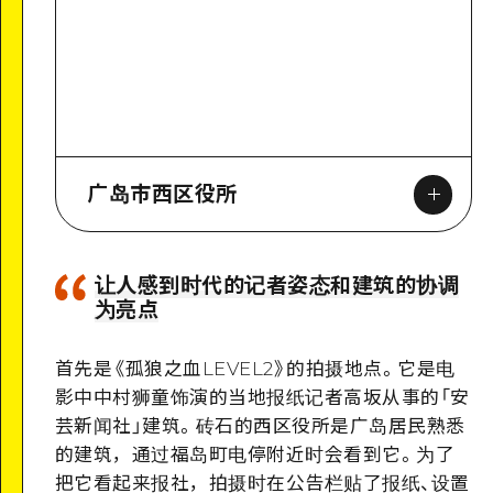
广岛市西区役所
让人感到时代的记者姿态和建筑的协调
为亮点
Google Maps
首先是
《
孤狼之血
LEVEL2
》
的拍摄地点。它是电
影中
中村狮童饰演的当地报纸记者高坂从事的「安
芸新闻社」建筑。砖石的西区役所是广岛居民熟悉
的建筑，通过福岛町电停附近时会看到它。为了
把它看起来报社，拍摄时在公告栏贴了报纸、设置