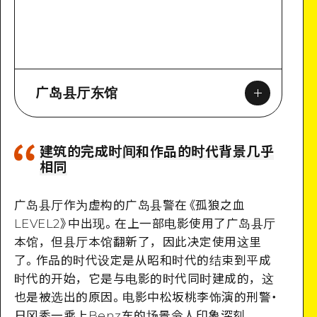
广岛县厅东馆
建筑的完成时间和作品的时代背景几乎
相同
Google Maps
广岛县厅作为虚构的广岛县警在《孤狼之血
LEVEL2
》中出现。在上一部电影使用了广岛县厅
本馆，但县厅本馆翻新了，因此决定使用这里
了。作品的时代设定是从昭和时代的结束到平成
时代的开始，它是与电影的时代同时建成的，这
也是被选出的原因。电影中松坂桃李饰演的刑警
・
日冈秀一乘上Benz车的场景令人印象深刻。