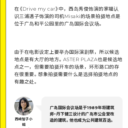
Google Maps
在
《
Drive my car
》
中，西岛秀俊饰演的家福认
识三浦透子饰演的司机Misaki的场景拍摄地点是
位于广岛和平公园里的广岛国际会议场。
详细看看
由于在电影设定上要举办国际演剧祭，所以候选
地点是有大厅的地方。ASTER PLAZA也是候选地
点之一，但需要拍摄开车的场景，环形路口的存
在很重要。想象拍摄需要什么是选择拍摄地点的
有趣之处。
广岛国际会议场是于1989年将建筑
师・丹下健三设计的广岛市公会堂改
西﨑智子小
造的建筑。他也成为公共建筑百选。
姐