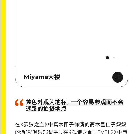
Miyama大楼
黄色外观为地标。一个容易参观而不会
迷路的拍摄地点
Google Maps
在
《
孤狼之血
》
中真木阳子饰演的高木里佳子妈妈
的酒吧“俱乐部梨子”、在
《
孤狼之血 LEVEL2
》
中西