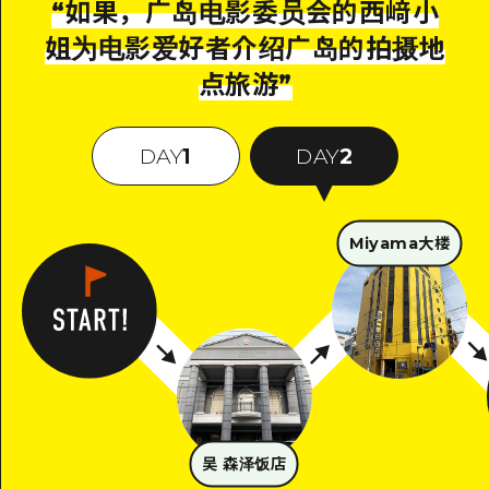
“
如果，广岛电影委员会的西﨑小
姐为电影爱好者介绍广岛的拍摄地
点旅游
”
DAY
1
DAY
2
Miyama大楼
吴 森泽饭店