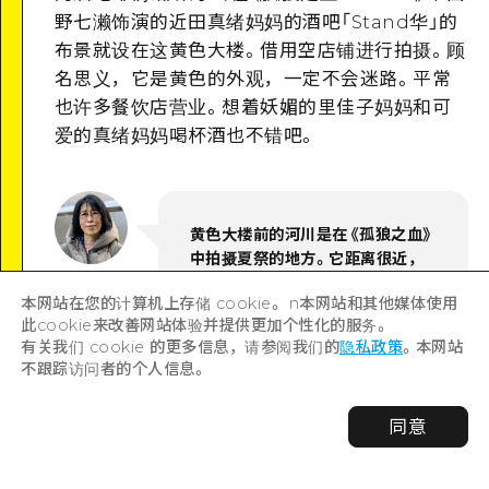
野七濑饰演的近田真绪妈妈的酒吧「Stand华」的
布景就设在这黄色大楼。借用空店铺进行拍摄。顾
名思义，它是黄色的外观，一定不会迷路。平常
也许多餐饮店营业。想着妖媚的里佳子妈妈和可
爱的真绪妈妈喝杯酒也不错吧。
黄色大楼前的河川是在《孤狼之血》
中拍摄夏祭的地方。它距离很近，
西﨑智子小
可以去看看。
姐
本网站在您的计算机上存储 cookie。 n本网站和其他媒体使用
广岛电影委员
此cookie来改善网站体验并提供更加个性化的服务。
会
有关我们 cookie 的更多信息，请参阅我们的
隐私政策
。本网站
不跟踪访问者的个人信息。
同意