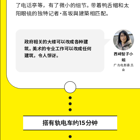
了电话亭等，有了微小的细节。带着鸭舌帽和太
阳眼镜的独特记者・高坂與建築相匹配。
政府相关的大楼可以改成各种建
筑。美术的专业工作可以改成任何
西﨑智子小
建筑，令人惊讶。
姐
广岛电影委员
会
搭有轨电车约15分钟