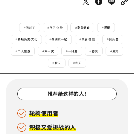
2晚3天
志愿者指南
通过视频介绍广岛县的魅力！
#
答对了
#
学习·体验
#
享受美食
#
逛街
常见问题解答
#
接触历史·文化
#
与朋友一起
#
夫妻·情侣
#
回头客
照片下载
#
个人旅游
#
第一次
#
一日游
#
春天
#
夏天
灾难发生期间的交通信息
#
秋天
#
冬天
广岛观光宣传册
推荐给这样的人！
轮椅使用者
积极又爱挑战的人