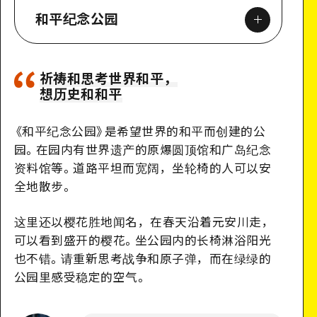
和平纪念公园
祈祷和思考世界和平，
想历史和和平
Google Maps
《
和平纪念公园
》
是希望世界的和平而创建的公
园。在园内有世界遗产的原爆圆顶馆和广岛纪念
资料馆等。道路平坦而宽阔，坐轮椅的人可以安
全地散步。
详细看看
这里还以樱花胜地闻名，在春天沿着元安川走，
可以看到盛开的樱花。坐公园内的长椅淋浴阳光
也不错。请重新思考战争和原子弹，而在绿绿的
公园里感受稳定的空气。