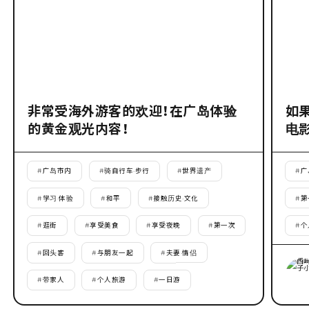
非常受海外游客的欢迎！在广岛体验
如
的黄金观光内容！
电
#
广岛市内
#
骑自行车·步行
#
世界遗产
#
广
#
学习·体验
#
和平
#
接触历史·文化
#
第
#
逛街
#
享受美食
#
享受夜晚
#
第一次
#
个
#
回头客
#
与朋友一起
#
夫妻·情侣
#
带家人
#
个人旅游
#
一日游