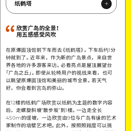
纸鹤塔
欣赏广岛的全景！
用五感感受风吹
Google Maps
在原爆圆顶馆前下车而去
《
纸鹤塔
》
。下车后约1分
钟就到了。近年来，作为新的广岛景点，来自世
界各地的许多游客来访。必看亮点是屋顶展望台
「广岛之丘」。即使从轮椅用户的视线来看，也可
详细看看
以眺望原爆圆顶馆和美丽的城市全景。若天气
好，你会看到宫岛的弥山。
在12楼的纸鹤广场欣赏以纸鹤为主题的数字内容
后，走螺旋斜坡“散步坂”到1楼。一边走全长
450m的缓坡，一边欣赏由9位与广岛有缘的艺术
家制作的墙壁艺术吧。此外，按照照顾度可以挑