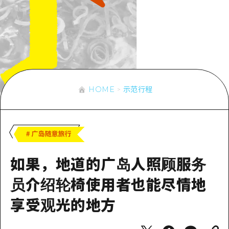
应时信息
广岛市内
安艺
骑自行车
安艺
答對了
有用的信息
购物
答对了
美北
运动
列表
HOME
美北
艺北
夜晚生活
访问访问
艺北
HOME
示范行程
宫岛周边
世界遗产
次要流量摘要
新闻
宫岛周边
东山口
学习·体验
设施拥堵
东山口
爱媛
标准
超值的游览门票
短途旅行
岛根
如果，地道的广岛人照顾服务
历史·文化
行李寄存和运送服务
半天
治愈
员介绍轮椅使用者也能尽情地
广岛表情周游券
一日游
自然
享受观光的地方
广岛免费无线上网
1晚2天
面向外国游客的街角旅游信息中心