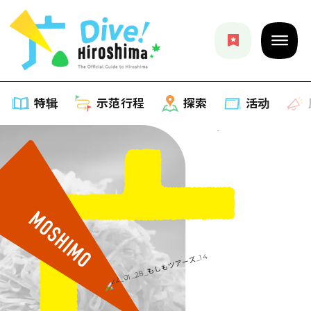
特辑
示范行程
探索
活动
特辑
列表
示范行程
推荐
列表
探索
艺术
Dive!Hiroshima官方向导
列表
活动·庙会
活动
广岛随意旅行
广岛市内
美食·酒水