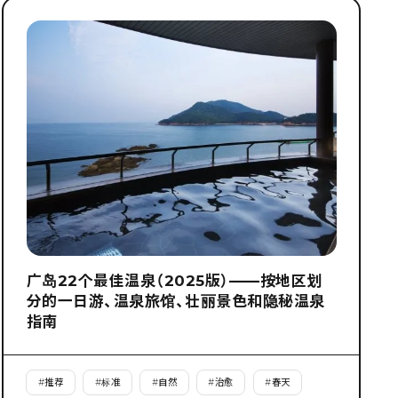
广岛22个最佳温泉（2025版）——按地区划
分的一日游、温泉旅馆、壮丽景色和隐秘温泉
指南
#
推荐
#
标准
#
自然
#
治愈
#
春天