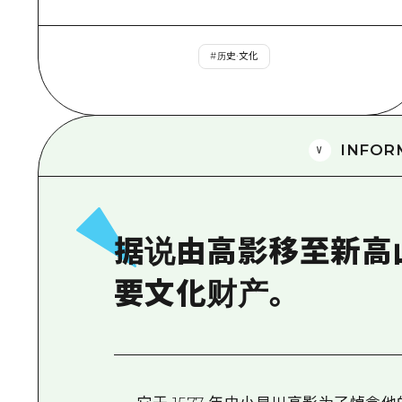
#
历史·文化
INFOR
据说由高影移至新高
要文化财产。