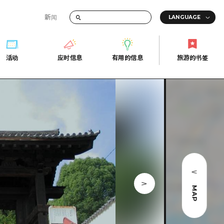
新闻
答
活动
应时信息
有用的信息
旅游的书签
间的交通信息
活动
应时信息
有用的信息
旅游的书签
传册
券
行
常见问题解答
上网
照片下载
的街角旅游信息中心
灾难发生期间的交通信息
广岛观光宣传册
广岛县的魅力！
MAP