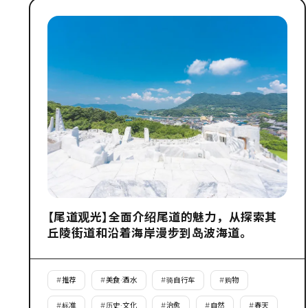
【尾道观光】全面介绍尾道的魅力，从探索其
丘陵街道和沿着海岸漫步到岛波海道。
#
推荐
#
美食·酒水
#
骑自行车
#
购物
#
标准
#
历史·文化
#
治愈
#
自然
#
春天