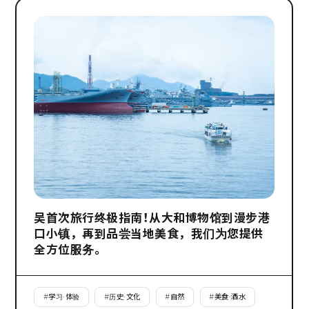
吴首次旅行终极指南！从大和博物馆到漫步港
口小镇，再到品尝当地美食，我们为您提供
全方位服务。
#
学习·体验
#
历史·文化
#
自然
#
美食·酒水