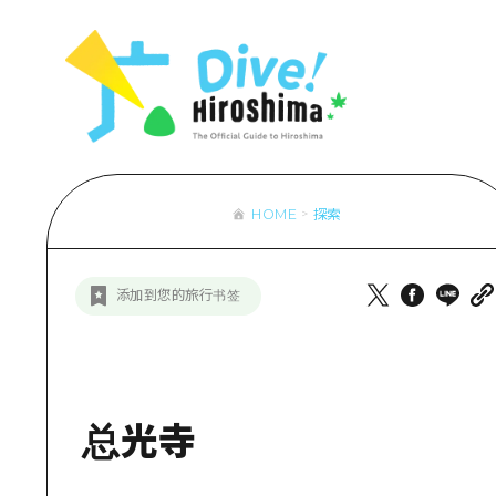
列表
访问访问
次要流量摘
设施拥堵
超值的游览
HOME
探索
列
行李寄存和
推
添加到您的旅行书签
艺
活
美
总光寺