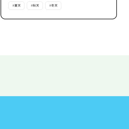
#
夏天
#
秋天
#
冬天