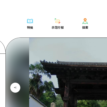
列表
列表
广岛表情周游券
骑自行车
学习·体验
广岛市内
列表
常见问题解
短途旅行
推荐
Dive!Hiroshima官方向导
广岛免费无线上网
购物
标准
安艺
广岛市内
照片下载
半天
特辑
示范行程
探索
要
艺术
广岛随意旅行
面向外国游客的街角旅游信息中心
运动
历史·文化
答对了
安艺
灾难发生期
一日游
特辑
示范行程
探索
活动·庙会
志愿者指南
夜晚生活
治愈
美北
答對了
广岛观光宣
1晚2天
门票
美食·酒水
通过视频介绍广岛县的魅力！
世界遗产
自然
艺北
美北
2晚3天
表
列表
骑自行车
列表
学习·体验
广岛市内
列表
广岛表情周游
短途旅
运送服务
宫岛周边
艺北
荐
Dive!Hiroshima官方向导
购物
访问访问
标准
安艺
广岛市内
广岛免费无线
半天
东山口
宫岛周边
术
广岛随意旅行
运动
次要流量摘要
历史·文化
答对了
安艺
面向外国游客
一日游
东山口
动·庙会
夜晚生活
设施拥堵
治愈
美北
答對了
志愿者指南
1晚2天
爱媛
食·酒水
世界遗产
超值的游览门票
自然
艺北
美北
通过视频介绍
2晚3天
岛根
行李寄存和运送服务
宫岛周边
艺北
东山口
宫岛周边
东山口