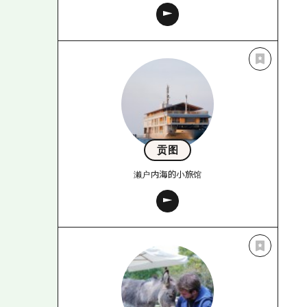
贡图
濑户内海的小旅馆