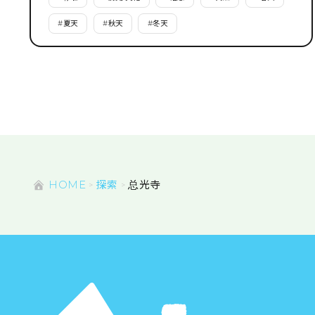
#
夏天
#
秋天
#
冬天
HOME
探索
总光寺