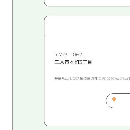
〒
723-0062
三原市本町3丁目
开车从山阳自动车道三原井IC约15分钟从JR山