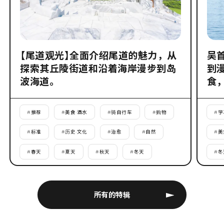
【尾道观光】全面介绍尾道的魅力，从
吴
探索其丘陵街道和沿着海岸漫步到岛
到
波海道。
食
#
推荐
#
美食·酒水
#
骑自行车
#
购物
#
学
#
标准
#
历史·文化
#
治愈
#
自然
#
美
#
春天
#
夏天
#
秋天
#
冬天
#
冬
所有的特辑