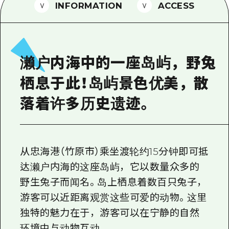
2晚3天
INFORMATION
ACCESS
志愿者指南
通过视频介绍广岛县的魅力！
常见问题解答
濑户内海中的一座岛屿，野兔
照片下载
栖息于此！岛屿景色优美，散
灾难发生期间的交通信息
落着许多历史遗迹。
广岛观光宣传册
从忠海港（竹原市）乘坐渡轮约15分钟即可抵
达濑户内海的这座岛屿，它以数量众多的
野生兔子而闻名。岛上栖息着数百只兔子，
游客可以近距离观赏这些可爱的动物。这里
独特的魅力在于，游客可以在宁静的自然
环境中与动物互动。