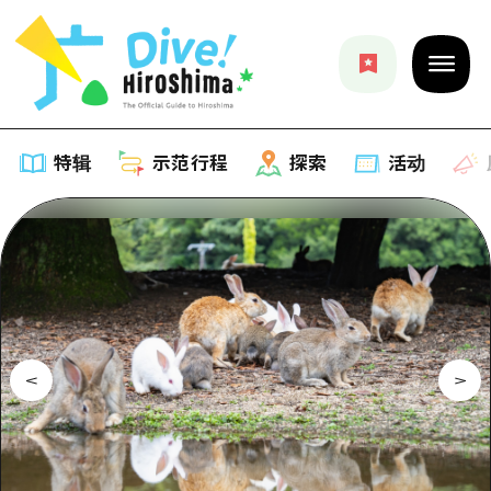
特辑
示范行程
探索
活动
特辑
列表
示范行程
推荐
列表
探索
艺术
Dive!Hiroshima官方向导
列表
活动·庙会
活动
广岛随意旅行
广岛市内
美食·酒水