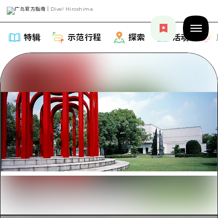
特辑
示范行程
探索
活动
特辑
列表
示范行程
推荐
列表
探索
艺术
Dive!Hiroshima官方向导
列表
活动·庙会
活动
广岛随意旅行
广岛市内
美食·酒水