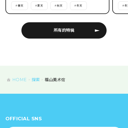
#
春天
#
夏天
#
秋天
#
冬天
#
冬
所有的特辑
HOME
探索
福山美术馆
OFFICIAL SNS