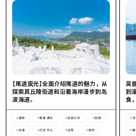
【尾道观光】全面介绍尾道的魅力，从
吴
探索其丘陵街道和沿着海岸漫步到岛
到
波海道。
食
#
推荐
#
美食·酒水
#
骑自行车
#
购物
#
学
#
标准
#
历史·文化
#
治愈
#
自然
#
美