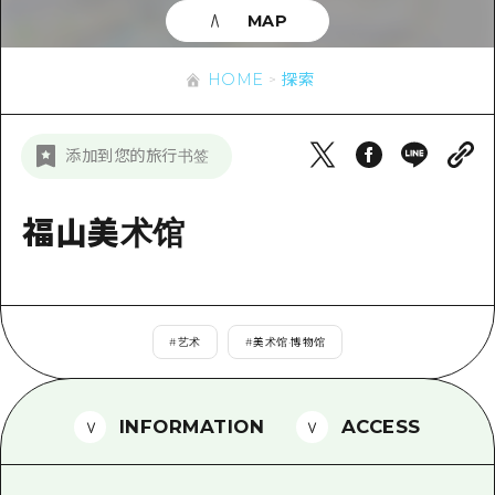
应时信息
广岛市内
MAP
安艺
骑自行车
安艺
答對了
有用的信息
购物
HOME
探索
答对了
美北
运动
列表
HOME
美北
添加到您的旅行书签
艺北
夜晚生活
访问访问
艺北
宫岛周边
世界遗产
次要流量摘要
福山美术馆
新闻
宫岛周边
东山口
学习·体验
设施拥堵
东山口
爱媛
标准
超值的游览门票
短途旅行
岛根
#
艺术
#
美术馆·博物馆
历史·文化
行李寄存和运送服务
半天
治愈
广岛表情周游券
一日游
INFORMATION
ACCESS
自然
广岛免费无线上网
1晚2天
面向外国游客的街角旅游信息中心