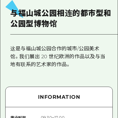
2晚3天
志愿者指南
与福山城公园相连的都市型和
通过视频介绍广岛县的魅力！
公园型博物馆
常见问题解答
照片下载
这是与福山城公园合作的城市/公园美术
灾难发生期间的交通信息
馆。我们展出 20 世纪欧洲的作品以及与当
广岛观光宣传册
地有联系的艺术家的作品。
INFORMATION
营业时间
09:30~17:00