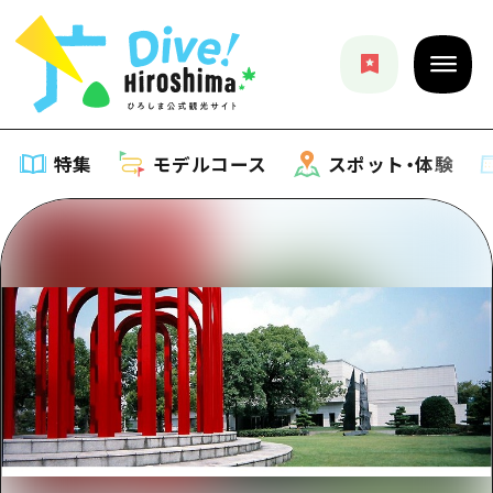
特集
モデルコース
スポット・体験
特集
特集一覧
モデルコース
おすすめ
モデルコース一覧
スポット・体験
アート
Dive! Hiroshima 公式ガイド
スポット・体験一覧
イベント・祭り
イベント
広島もしもトラベル
広島市周辺
グルメ・酒