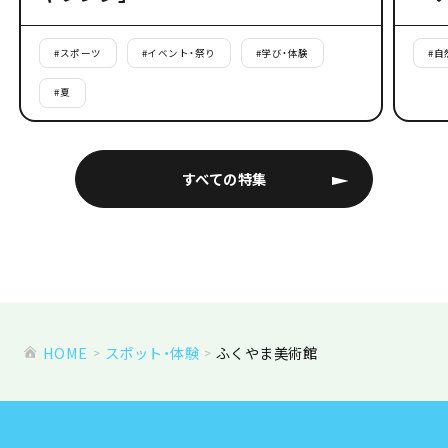
#
スポーツ
#
イベント・祭り
#
学び・体験
#
自
#
夏
すべての特集
HOME
スポット・体験
ふくやま美術館