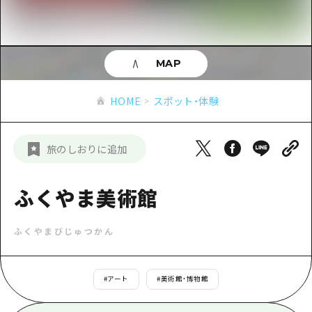
あたらしい非日常
旬情報
安芸
サイクリング
広島市周辺
お役立ち情報
備後
ショッピング
安芸
MAP
備北
スポーツ
お役立ち情報一覧
HOME
備後
HOME
スポット・体験
芸北
ナイトライフ
アクセス
備北
宮島周辺
世界遺産
二次交通まとめ
新着情報
芸北
旅のしおりに追加
山口県東部
学び・体験
施設の混雑状況のお知らせ
宮島周辺
お問い合わせ
愛媛県
定番
ふくやま美術館
お得な周遊チケット
山口県東部
事業者・学校関係者の皆さま
島根県
歴史・文化
手荷物預かり・配送サービス
弾丸
ふくやまびじゅつかん
癒し
広島おもてなしパス
日帰り
自然
HIROSHIMA FREE Wi-Fi
#
アート
#
美術館・博物館
半日
観光案内所