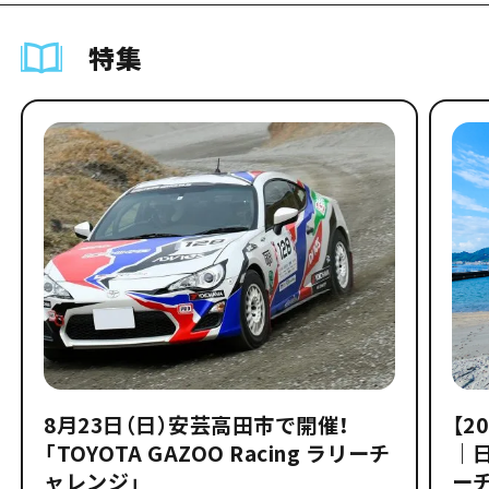
特集
8月23日（日）安芸高田市で開催！
【2
「TOYOTA GAZOO Racing ラリーチ
｜
ャレンジ」
ー