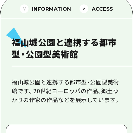
1泊2日
広島県を訪れる外国人旅行者向け情報一
INFORMATION
ACCESS
2泊3日
ボランティアガイド
ユニバーサルツーリズム
福山城公園と連携する都市
ガイドブック
型・公園型美術館
広島県の魅力を動画でご紹介！
よくあるご質問
メディア掲載情報
福山城公園と連携する都市型・公園型美術
館です。20世紀ヨーロッパの作品、郷土ゆ
フォトダウンロード
かりの作家の作品などを展示しています。
関連リンク