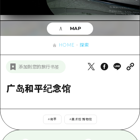
应时信息
广岛市内
安艺
骑自行车
安艺
答對了
有用的信息
购物
答对了
MAP
美北
运动
列表
HOME
美北
艺北
HOME
探索
夜晚生活
访问访问
艺北
宫岛周边
世界遗产
次要流量摘要
新闻
宫岛周边
添加到您的旅行书签
东山口
学习·体验
设施拥堵
东山口
爱媛
标准
广岛和平纪念馆
超值的游览门票
短途旅行
岛根
历史·文化
行李寄存和运送服务
半天
治愈
广岛表情周游券
一日游
#
和平
#
美术馆·博物馆
自然
广岛免费无线上网
1晚2天
面向外国游客的街角旅游信息中心