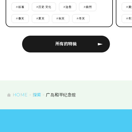
#
标准
#
历史·文化
#
治愈
#
自然
#
美
#
春天
#
夏天
#
秋天
#
冬天
#
冬
所有的特辑
HOME
探索
广岛和平纪念馆