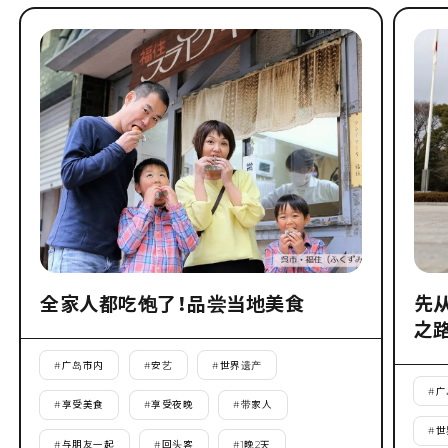
全家人都吃饱了！品尝当地美食
先
之
#
广岛市内
#
安艺
#
世界遗产
#
广
#
享受美食
#
享受夜晚
#
带家人
#
世
#
与朋友一起
#
回头客
#
1晚2天