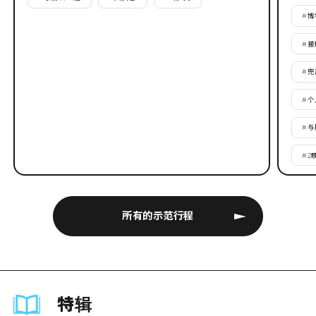
#
博
#
接
#
兜
#
个
#
与
#
2
所有的示范行程
特辑