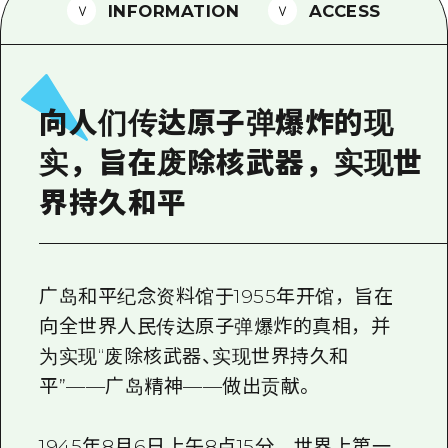
2晚3天
INFORMATION
ACCESS
志愿者指南
通过视频介绍广岛县的魅力！
常见问题解答
向人们传达原子弹爆炸的现
照片下载
实，旨在废除核武器，实现世
灾难发生期间的交通信息
界持久和平
广岛观光宣传册
广岛和平纪念资料馆于1955年开馆，旨在
向全世界人民传达原子弹爆炸的真相，并
为实现“废除核武器、实现世界持久和
平”——广岛精神——做出贡献。
1945年8月6日上午8点15分，世界上第一