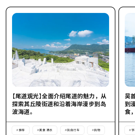
【尾道观光】全面介绍尾道的魅力，从
吴
探索其丘陵街道和沿着海岸漫步到岛
到
波海道。
食
#
推荐
#
美食·酒水
#
骑自行车
#
购物
#
学