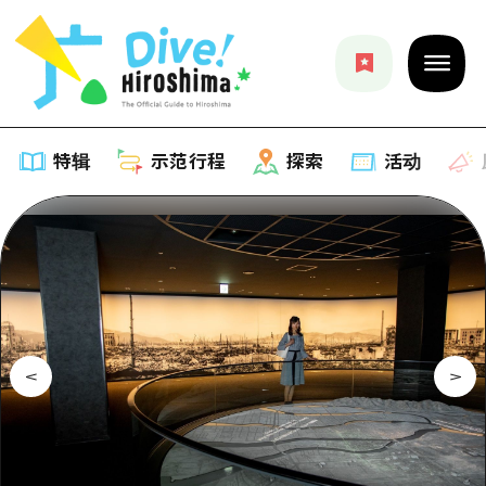
特辑
示范行程
探索
活动
特辑
列表
示范行程
推荐
列表
探索
艺术
Dive!Hiroshima官方向导
列表
活动·庙会
活动
广岛随意旅行
广岛市内
美食·酒水