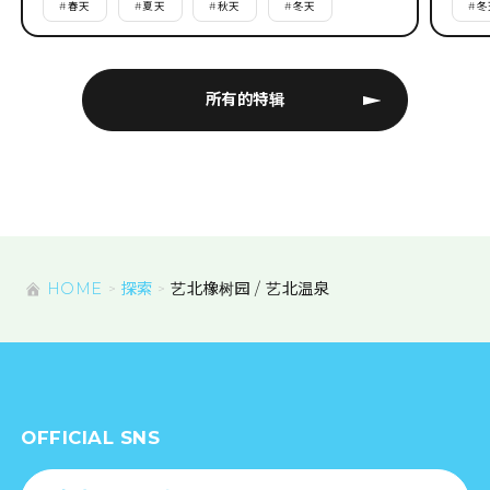
#
春天
#
夏天
#
秋天
#
冬天
#
冬
所有的特辑
HOME
探索
艺北橡树园 / 艺北温泉
OFFICIAL SNS