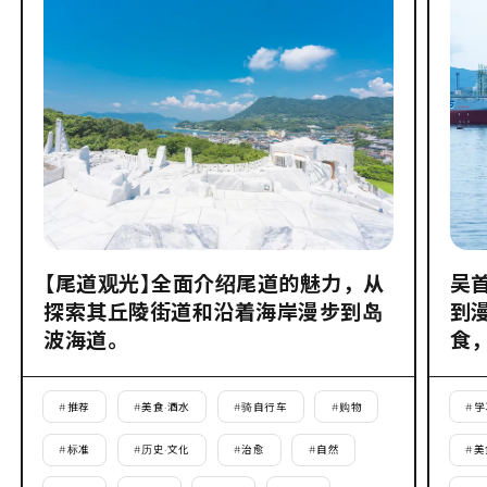
【尾道观光】全面介绍尾道的魅力，从
吴
探索其丘陵街道和沿着海岸漫步到岛
到
波海道。
食
#
推荐
#
美食·酒水
#
骑自行车
#
购物
#
学
#
标准
#
历史·文化
#
治愈
#
自然
#
美