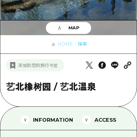
应时信息
广岛市内
安艺
骑自行车
安艺
答對了
有用的信息
购物
答对了
MAP
美北
运动
列表
HOME
美北
艺北
HOME
探索
夜晚生活
访问访问
艺北
宫岛周边
世界遗产
次要流量摘要
新闻
宫岛周边
添加到您的旅行书签
东山口
学习·体验
设施拥堵
东山口
爱媛
标准
艺北橡树园 / 艺北温泉
超值的游览门票
短途旅行
岛根
历史·文化
行李寄存和运送服务
半天
治愈
广岛表情周游券
一日游
INFORMATION
ACCESS
自然
广岛免费无线上网
1晚2天
面向外国游客的街角旅游信息中心