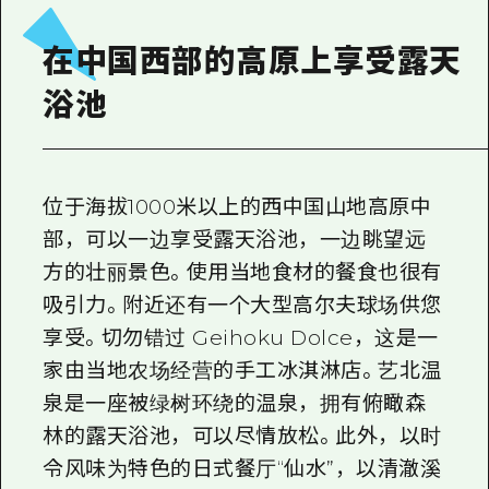
2晚3天
志愿者指南
在中国西部的高原上享受露天
通过视频介绍广岛县的魅力！
浴池
常见问题解答
照片下载
位于海拔1000米以上的西中国山地高原中
灾难发生期间的交通信息
部，可以一边享受露天浴池，一边眺望远
广岛观光宣传册
方的壮丽景色。使用当地食材的餐食也很有
吸引力。附近还有一个大型高尔夫球场供您
享受。切勿错过 Geihoku Dolce，这是一
家由当地农场经营的手工冰淇淋店。艺北温
泉是一座被绿树环绕的温泉，拥有俯瞰森
林的露天浴池，可以尽情放松。此外，以时
令风味为特色的日式餐厅“仙水”，以清澈溪