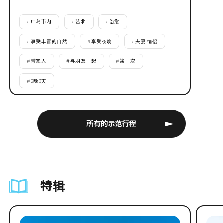
#
广岛市内
#
艺北
#
治愈
#
享受丰富的自然
#
享受夜晚
#
夫妻·情侣
#
带家人
#
与朋友一起
#
第一次
#
2晚3天
所有的示范行程
特辑