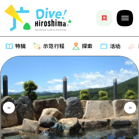
特辑
示范行程
探索
活动
特辑
列表
示范行程
推荐
列表
探索
艺术
Dive!Hiroshima官方向导
列表
活动·庙会
活动
广岛随意旅行
广岛市内
美食·酒水