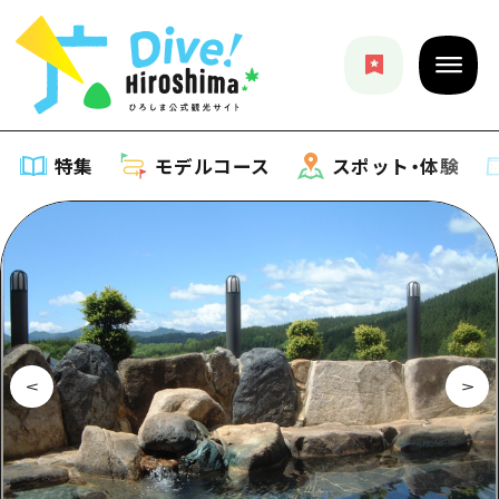
特集
モデルコース
スポット・体験
特集
特集一覧
モデルコース
おすすめ
モデルコース一覧
スポット・体験
アート
Dive! Hiroshima 公式ガイド
スポット・体験一覧
イベント・祭り
イベント
広島もしもトラベル
広島市周辺
グルメ・酒