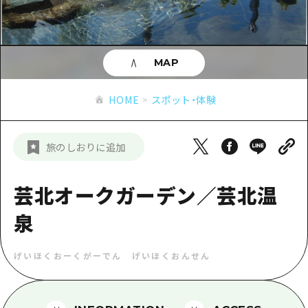
あたらしい非日常
旬情報
安芸
サイクリング
広島市周辺
お役立ち情報
備後
ショッピング
安芸
MAP
備北
スポーツ
お役立ち情報一覧
HOME
備後
HOME
スポット・体験
芸北
ナイトライフ
アクセス
備北
宮島周辺
世界遺産
二次交通まとめ
新着情報
芸北
旅のしおりに追加
山口県東部
学び・体験
施設の混雑状況のお知らせ
宮島周辺
お問い合わせ
愛媛県
定番
芸北オークガーデン／芸北温
お得な周遊チケット
山口県東部
事業者・学校関係者の皆さま
島根県
歴史・文化
泉
手荷物預かり・配送サービス
弾丸
癒し
広島おもてなしパス
日帰り
げいほくおーくがーでん げいほくおんせん
自然
HIROSHIMA FREE Wi-Fi
半日
観光案内所