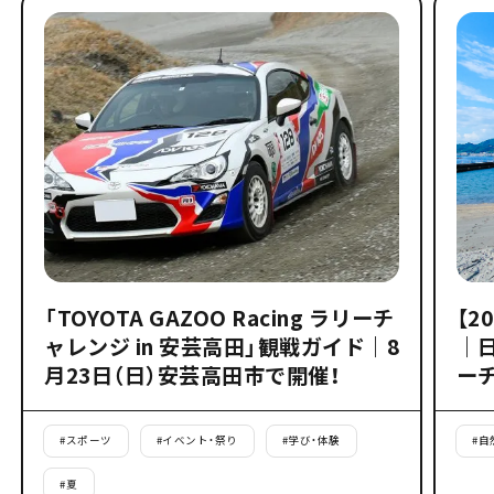
「TOYOTA GAZOO Racing ラリーチ
【2
ャレンジ in 安芸高田」観戦ガイド｜8
｜
月23日（日）安芸高田市で開催！
ー
#
スポーツ
#
イベント・祭り
#
学び・体験
#
自
#
夏