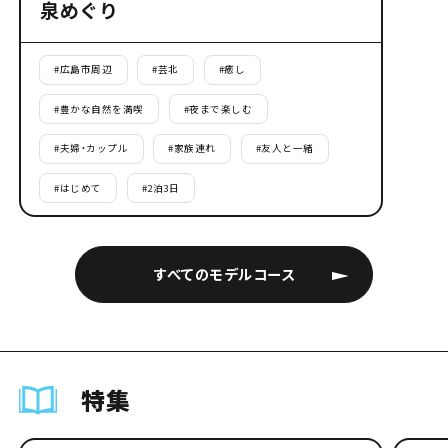
泉めぐり
#
広島市周辺
#
芸北
#
癒し
#
豊かな自然を満喫
#
夜まで楽しむ
#
夫婦・カップル
#
家族連れ
#
友人と一緒
#
はじめて
#
2泊3日
すべてのモデルコース
特集