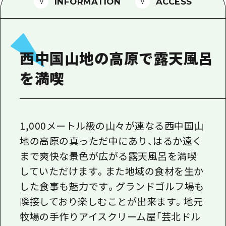
1泊2日
INFORMATION
ACCESS
広島県を訪れる外国人旅行者向け情報一
2泊3日
ボランティアガイド
西中国山地の高原で露天風呂
ユニバーサルツーリズム
を満喫
ガイドブック
広島県の魅力を動画でご紹介！
よくあるご質問
1,000メートル級の山々が連なる西中国山
メディア掲載情報
地の高原の真っただ中にあり、はるか遠く
まで爽快な景色が広がる露天風呂を満喫
フォトダウンロード
していただけます。また地域の食材を生か
関連リンク
した食事も魅力です。グランドゴルフ場も
隣接しており楽しむことが出来ます。地元
牧場の手作りアイスクリーム屋「芸北ドル