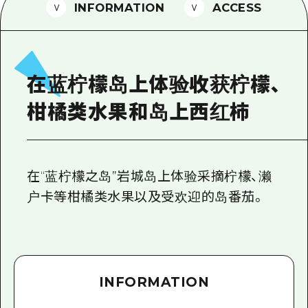
2晚3天
INFORMATION
ACCESS
志愿者指南
通过视频介绍广岛县的魅力！
常见问题解答
在蓝柠檬岛上体验收获柠檬、
照片下载
柑橘类水果和岛上西红柿
灾难发生期间的交通信息
广岛观光宣传册
在“蓝柠檬之岛”岩城岛上体验采摘柠檬、濑
户卡等柑橘类水果以及受欢迎的岛番茄。
INFORMATION