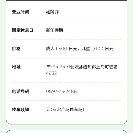
营业时间
如所须
固定休息日
新年假期
价格
成人 1,500 日元，儿童 1,000 日元
地址
〒
794-2410
爱媛县越知郡上岛町磐城
4832
电话号码
0897-75-2488
停车须知
无（有北广场停车场）