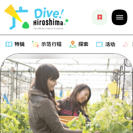
特辑
示范行程
探索
活动
特辑
列表
示范行程
推荐
列表
探索
艺术
Dive!Hiroshima官方向导
列表
活动·庙会
活动
广岛随意旅行
广岛市内
美食·酒水