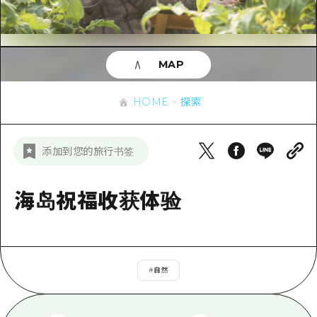
应时信息
广岛市内
安艺
骑自行车
安艺
答對了
有用的信息
购物
答对了
MAP
美北
运动
列表
HOME
美北
艺北
HOME
探索
夜晚生活
访问访问
艺北
宫岛周边
世界遗产
次要流量摘要
新闻
宫岛周边
添加到您的旅行书签
东山口
学习·体验
设施拥堵
东山口
爱媛
标准
海岛祝福收获体验
超值的游览门票
短途旅行
岛根
历史·文化
行李寄存和运送服务
半天
治愈
广岛表情周游券
一日游
#
自然
自然
广岛免费无线上网
1晚2天
面向外国游客的街角旅游信息中心