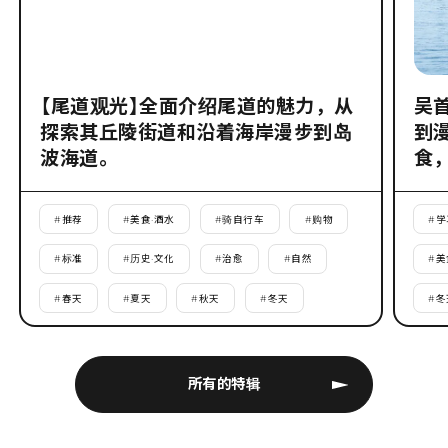
【尾道观光】全面介绍尾道的魅力，从
吴
探索其丘陵街道和沿着海岸漫步到岛
到
波海道。
食
#
推荐
#
美食·酒水
#
骑自行车
#
购物
#
学
#
标准
#
历史·文化
#
治愈
#
自然
#
美
#
春天
#
夏天
#
秋天
#
冬天
#
冬
所有的特辑