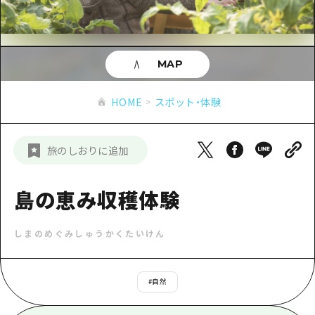
あたらしい非日常
旬情報
安芸
サイクリング
広島市周辺
お役立ち情報
備後
ショッピング
安芸
MAP
備北
スポーツ
お役立ち情報一覧
HOME
備後
HOME
スポット・体験
芸北
ナイトライフ
アクセス
備北
宮島周辺
世界遺産
二次交通まとめ
新着情報
芸北
旅のしおりに追加
山口県東部
学び・体験
施設の混雑状況のお知らせ
宮島周辺
お問い合わせ
愛媛県
定番
島の恵み収穫体験
お得な周遊チケット
山口県東部
事業者・学校関係者の皆さま
島根県
歴史・文化
手荷物預かり・配送サービス
弾丸
しまのめぐみしゅうかくたいけん
癒し
広島おもてなしパス
日帰り
自然
HIROSHIMA FREE Wi-Fi
#
自然
半日
観光案内所