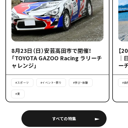
8月23日（日）安芸高田市で開催！
【2
「TOYOTA GAZOO Racing ラリーチ
｜
ャレンジ」
ー
#
スポーツ
#
イベント・祭り
#
学び・体験
#
自
#
夏
すべての特集