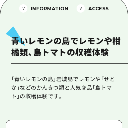
1泊2日
広島県を訪れる外国人旅行者向け情報一
INFORMATION
ACCESS
2泊3日
ボランティアガイド
ユニバーサルツーリズム
青いレモンの島でレモンや柑
ガイドブック
橘類、島トマトの収穫体験
広島県の魅力を動画でご紹介！
よくあるご質問
メディア掲載情報
「青いレモンの島」岩城島でレモンや「せと
か」などのかんきつ類と人気商品「島トマ
フォトダウンロード
ト」の収穫体験です。
関連リンク