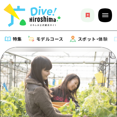
特集
モデルコース
スポット・体験
特集
特集一覧
モデルコース
おすすめ
モデルコース一覧
スポット・体験
アート
Dive! Hiroshima 公式ガイド
スポット・体験一覧
イベント・祭り
イベント
広島もしもトラベル
広島市周辺
グルメ・酒