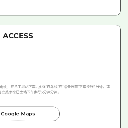
ACCESS
电铁，在八丁堀站下车。换乘“白岛线”在“缩景园前”下车步行2分钟，或
广岛县立美术馆巴士站下车步行3分钟分钟。
Google Maps