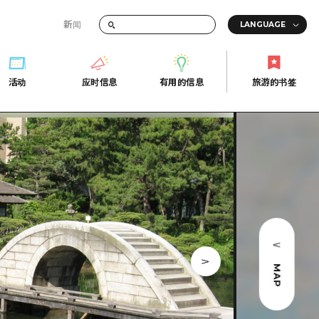
新闻
答
活动
应时信息
有用的信息
旅游的书签
间的交通信息
活动
应时信息
有用的信息
旅游的书签
传册
券
行
常见问题解答
上网
照片下载
的街角旅游信息中心
灾难发生期间的交通信息
广岛观光宣传册
广岛县的魅力！
MAP