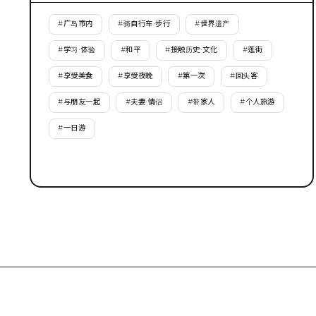
#
广岛市内
#
骑自行车·步行
#
世界遗产
#
学习·体验
#
和平
#
接触历史·文化
#
逛街
#
享受美食
#
享受夜晚
#
第一次
#
回头客
#
与朋友一起
#
夫妻·情侣
#
带家人
#
个人旅游
#
一日游