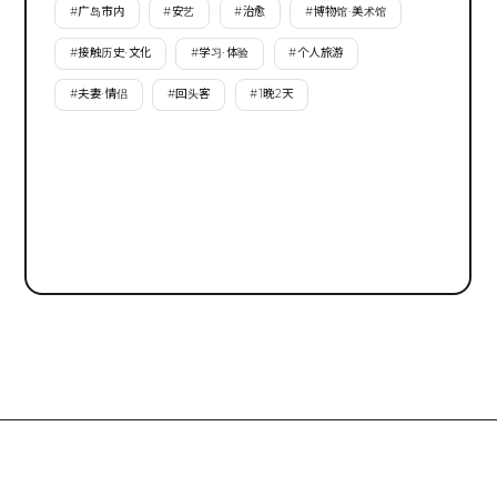
#
广岛市内
#
安艺
#
治愈
#
博物馆·美术馆
#
接触历史·文化
#
学习·体验
#
个人旅游
#
夫妻·情侣
#
回头客
#
1晚2天