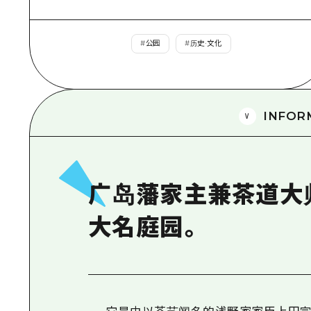
#
公园
#
历史·文化
INFOR
广岛藩家主兼茶道大
大名庭园。