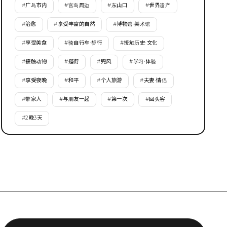
#
广岛市内
#
宫岛周边
#
东山口
#
世界遗产
#
治愈
#
享受丰富的自然
#
博物馆·美术馆
#
享受美食
#
骑自行车·步行
#
接触历史·文化
#
接触动物
#
逛街
#
兜风
#
学习·体验
#
享受夜晚
#
和平
#
个人旅游
#
夫妻·情侣
#
带家人
#
与朋友一起
#
第一次
#
回头客
#
2晚3天