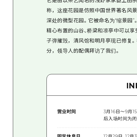
它是由以茶艺闻名的浅野家家臣上田宗子
称，这座花园是仿照中国世界著名风景
深处的微型花园。它被命名为“缩景园
精心布置的山谷、桥梁和凉亭中可以享受
子弹摧毁，清风馆和明月亭现已修复。
分，领导人的配偶拜访了我们。
I
营业时间
3月16日～9月15日
后入场时间为闭
固定休息日
12月29日、12月