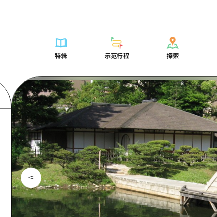
列表
列表
广岛表情周游券
骑自行车
学习·体验
广岛市内
列表
常见问题解
短途旅行
推荐
Dive!Hiroshima官方向导
广岛免费无线上网
购物
标准
安艺
广岛市内
照片下载
半天
特辑
示范行程
探索
要
艺术
广岛随意旅行
面向外国游客的街角旅游信息中心
运动
历史·文化
答对了
安艺
灾难发生期
一日游
特辑
示范行程
探索
活动·庙会
志愿者指南
夜晚生活
治愈
美北
答對了
广岛观光宣
1晚2天
门票
美食·酒水
通过视频介绍广岛县的魅力！
世界遗产
自然
艺北
美北
2晚3天
表
列表
骑自行车
列表
学习·体验
广岛市内
列表
广岛表情周游
短途旅
运送服务
宫岛周边
艺北
荐
Dive!Hiroshima官方向导
购物
访问访问
标准
安艺
广岛市内
广岛免费无线
半天
东山口
宫岛周边
术
广岛随意旅行
运动
次要流量摘要
历史·文化
答对了
安艺
面向外国游客
一日游
东山口
动·庙会
夜晚生活
设施拥堵
治愈
美北
答對了
志愿者指南
1晚2天
爱媛
食·酒水
世界遗产
超值的游览门票
自然
艺北
美北
通过视频介绍
2晚3天
岛根
行李寄存和运送服务
宫岛周边
艺北
东山口
宫岛周边
东山口