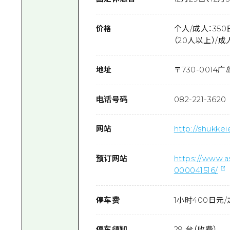
价格
个人/成人：35
（20人以上）/成
地址
〒
730-0014
广
电话号码
082-221-3620
网站
http://shukkei
预订网站
https://www.
000041516/
停车费
1小时400日元
停车须知
29 台（收费）