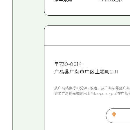
〒
730-0014
广岛县广岛市中区上堀町2-11
从广岛站步行10分钟。或者，从广岛站乘坐广岛
乘坐广岛观光循环巴士“Maepuru~pu”在