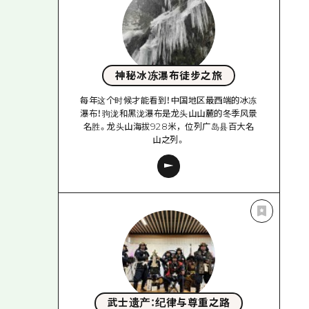
神秘冰冻瀑布徒步之旅
每年这个时候才能看到！中国地区最西端的冰冻
瀑布！驹泷和黑泷瀑布是龙头山山麓的冬季风景
名胜。龙头山海拔928米，位列广岛县百大名
山之列。
武士遗产：纪律与尊重之路