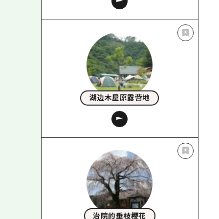
湖边木屋原露营地
治院的垂枝樱花