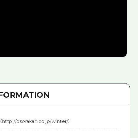
NFORMATION
://osorakan.co.jp/winter/）