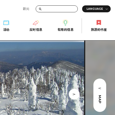
新闻
答
活动
应时信息
有用的信息
旅游的书签
间的交通信息
活动
应时信息
有用的信息
旅游的书签
传册
券
行
常见问题解答
上网
照片下载
的街角旅游信息中心
灾难发生期间的交通信息
广岛观光宣传册
广岛县的魅力！
MAP