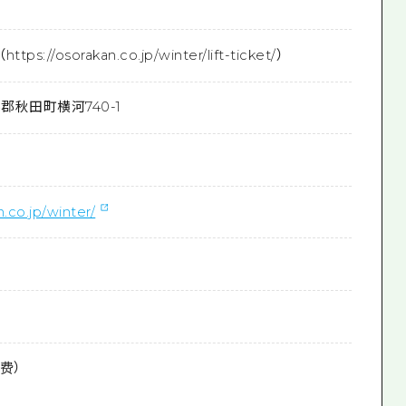
://osorakan.co.jp/winter/lift-ticket/）
郡秋田町横河740-1
n.co.jp/winter/
免费）