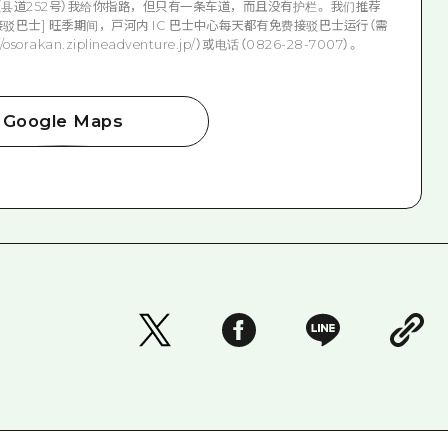
路（县道252号）我给你指路，但只有一条车道，而且没有护栏。 我们推荐
驳巴士] 旺季期间，戸河内 IC 巴士中心每天都有免费接驳巴士运行（需
rakan.ziplineadventure.jp/）或电话（0826-28-7007）。
Google Maps