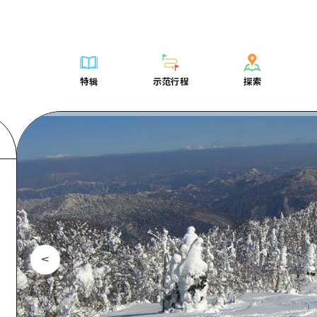
列表
列表
广岛表情周游券
骑自行车
学习·体验
广岛市内
列表
常见问题解
短途旅行
推荐
Dive!Hiroshima官方向导
广岛免费无线上网
购物
标准
安艺
广岛市内
照片下载
半天
特辑
示范行程
探索
要
艺术
广岛随意旅行
面向外国游客的街角旅游信息中心
运动
历史·文化
答对了
安艺
灾难发生期
一日游
特辑
示范行程
探索
活动·庙会
志愿者指南
夜晚生活
治愈
美北
答對了
广岛观光宣
1晚2天
门票
美食·酒水
通过视频介绍广岛县的魅力！
世界遗产
自然
艺北
美北
2晚3天
表
列表
骑自行车
列表
学习·体验
广岛市内
列表
广岛表情周游
短途旅
运送服务
宫岛周边
艺北
荐
Dive!Hiroshima官方向导
购物
访问访问
标准
安艺
广岛市内
广岛免费无线
半天
东山口
宫岛周边
术
广岛随意旅行
运动
次要流量摘要
历史·文化
答对了
安艺
面向外国游客
一日游
东山口
动·庙会
夜晚生活
设施拥堵
治愈
美北
答對了
志愿者指南
1晚2天
爱媛
食·酒水
世界遗产
超值的游览门票
自然
艺北
美北
通过视频介绍
2晚3天
岛根
行李寄存和运送服务
宫岛周边
艺北
东山口
宫岛周边
东山口