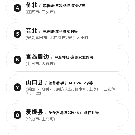
备北
/
帝释峡·三次妖怪博物馆等
4
(庄原市、三次市)
芸北
/
三段峡·丰平橡实村等
5
(安芸高田市、北广岛市、安芸太田町)
宫岛周边
/
严岛神社·宫岛水族馆等
6
(廿日市、大竹市)
山口县
/
锦带桥·美川Mu Valley等
7
(岩国市、柳井市、周防大岛、和木町、上关町、田布施
町、平生町)
爱媛县
/
多多罗岛波公园·大山祇神社等
8
(今治市、上岛町)