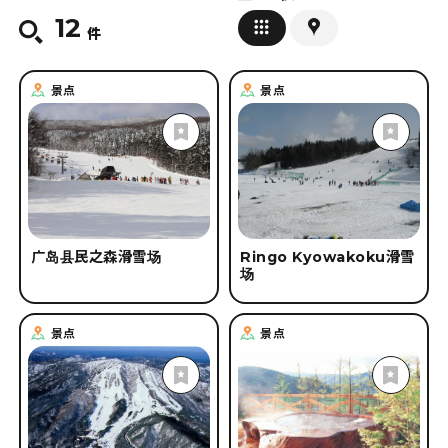
12
删除条件
件
#
设施参观
#
在线
#
温泉·SPA
#
道之驿（休息区）
#
滑雪
#
游轮·船
#
住宿设施
#
安全安心措施
景点
景点
#
春天
#
夏天
#
秋天
#
冬天
广岛县民之森滑雪场
Ringo Kyowakoku滑雪
场
景点
景点