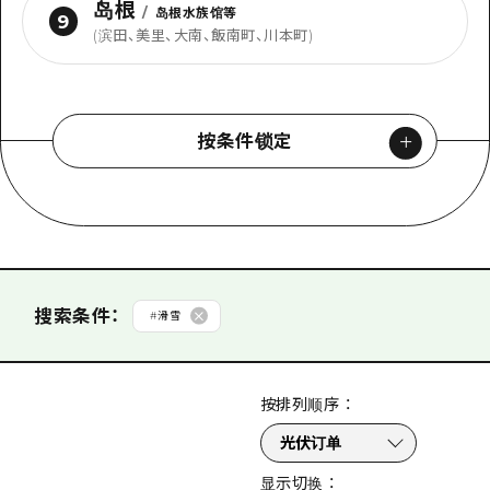
岛根
/
岛根水族馆等
9
(滨田、美里、大南、飯南町、川本町)
按条件锁定
按类型搜索
#
景点
#
经验
从分类搜索
搜索条件
：
#
滑雪
#
购物
#
艺术
#
美术馆·博物馆
#
历史·文化
#
和平
按排列顺序
：
#
自然
#
活动·传统节日
#
美食·酒
#
世界遗产
搜索
#
骑行
#
夜生活
#
运动
#
公园
#
露营场地
显示切换
：
#
主题公园
#
沙滩·泳池
#
导游旅行
#
手工体验