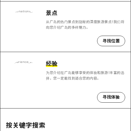
应时信息
广岛市内
安艺
骑自行车
景点
安艺
答對了
有用的信息
购物
从广岛的热门景点到隐秘的深度旅游景点！我们将
答对了
向您介绍广岛的多样魅力。
美北
运动
列表
HOME
美北
寻找位置
艺北
夜晚生活
访问访问
艺北
宫岛周边
世界遗产
次要流量摘要
新闻
宫岛周边
经验
东山口
学习·体验
设施拥堵
东山口
为您介绍在广岛能够享受的体验和旅游！丰富的选
爱媛
择，您一定能找到适合您的内容。
标准
超值的游览门票
短途旅行
岛根
历史·文化
行李寄存和运送服务
半天
寻找体验
治愈
广岛表情周游券
一日游
自然
广岛免费无线上网
1晚2天
按关键字搜索
面向外国游客的街角旅游信息中心