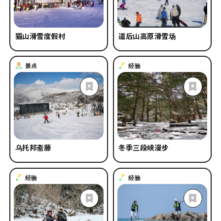
猫山滑雪度假村
道后山高原滑雪场
景点
经验
乌托邦斋藤
冬季三段峡漫步
经验
经验