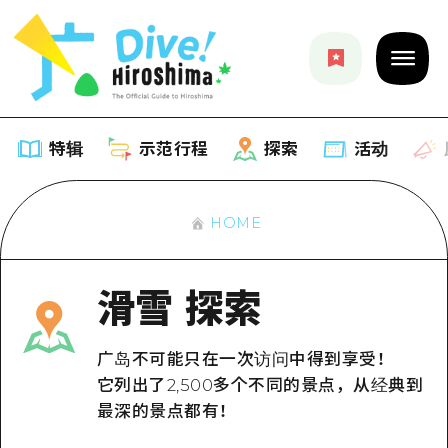
特辑
示范行程
探索
活动
HOME
特辑
列表
示范行程
滑雪 探索
推荐
列表
探索
广岛不可能只在一次访问中得到享受！
艺术
Dive!Hiroshima官方向导
它列出了2,500多个不同的景点，从经典到
列表
活动·庙会
活动
最深的景点都有！
广岛随意旅行
广岛市内
美食·酒水