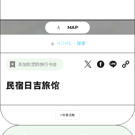
应时信息
广岛市内
安艺
骑自行车
安艺
答對了
有用的信息
购物
答对了
MAP
美北
运动
列表
HOME
美北
艺北
HOME
探索
夜晚生活
访问访问
艺北
宫岛周边
世界遗产
次要流量摘要
新闻
宫岛周边
添加到您的旅行书签
东山口
学习·体验
设施拥堵
东山口
爱媛
标准
民宿日吉旅馆
超值的游览门票
短途旅行
岛根
历史·文化
行李寄存和运送服务
半天
治愈
广岛表情周游券
一日游
#
住宿设施
自然
广岛免费无线上网
1晚2天
面向外国游客的街角旅游信息中心