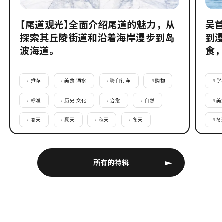
【尾道观光】全面介绍尾道的魅力，从
吴
探索其丘陵街道和沿着海岸漫步到岛
到
波海道。
食
#
推荐
#
美食·酒水
#
骑自行车
#
购物
#
学
#
标准
#
历史·文化
#
治愈
#
自然
#
美
#
春天
#
夏天
#
秋天
#
冬天
#
冬
所有的特辑