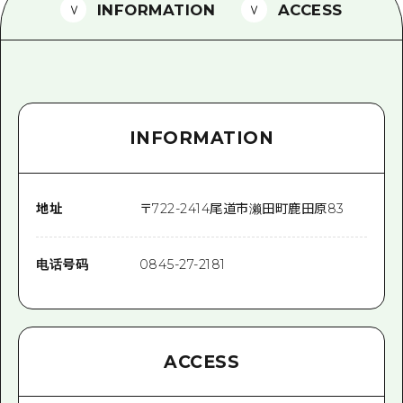
2晚3天
INFORMATION
ACCESS
志愿者指南
通过视频介绍广岛县的魅力！
常见问题解答
INFORMATION
照片下载
灾难发生期间的交通信息
广岛观光宣传册
地址
〒
722-2414
尾道市濑田町鹿田原83
电话号码
0845-27-2181
ACCESS