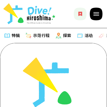
特辑
示范行程
探索
活动
特辑
列表
示范行程
推荐
列表
探索
艺术
Dive!Hiroshima官方向导
列表
活动·庙会
活动
广岛随意旅行
广岛市内
美食·酒水