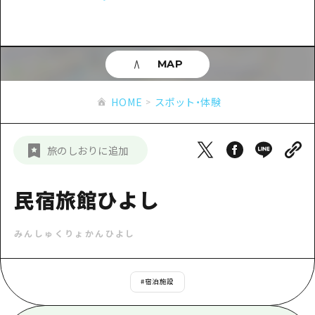
あたらしい非日常
旬情報
安芸
サイクリング
広島市周辺
お役立ち情報
備後
ショッピング
安芸
MAP
備北
スポーツ
お役立ち情報一覧
HOME
備後
HOME
スポット・体験
芸北
ナイトライフ
アクセス
備北
宮島周辺
世界遺産
二次交通まとめ
新着情報
芸北
旅のしおりに追加
山口県東部
学び・体験
施設の混雑状況のお知らせ
宮島周辺
お問い合わせ
愛媛県
定番
民宿旅館ひよし
お得な周遊チケット
山口県東部
事業者・学校関係者の皆さま
島根県
歴史・文化
手荷物預かり・配送サービス
弾丸
みんしゅくりょかんひよし
癒し
広島おもてなしパス
日帰り
自然
HIROSHIMA FREE Wi-Fi
#
宿泊施設
半日
観光案内所