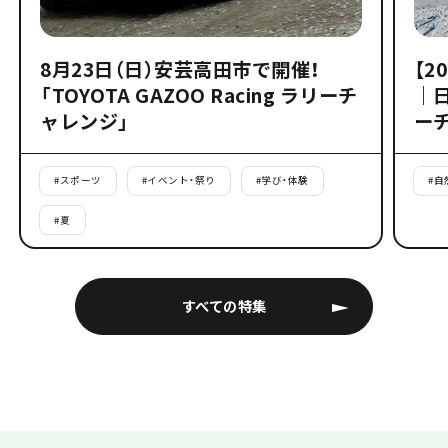
8月23日（日）安芸高田市で開催！
【2
「TOYOTA GAZOO Racing ラリーチ
｜
ャレンジ」
ー
#
スポーツ
#
イベント・祭り
#
学び・体験
#
自
#
夏
すべての特集