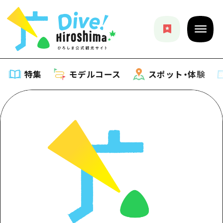
特集
モデルコース
スポット・体験
特集
特集一覧
モデルコース
おすすめ
モデルコース一覧
スポット・体験
アート
Dive! Hiroshima 公式ガイド
スポット・体験一覧
イベント・祭り
イベント
広島もしもトラベル
広島市周辺
グルメ・酒