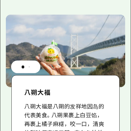
八朔大福
八朔大福是八朔的发祥地因岛的
代表美食。八朔果裹上白豆馅，
再裹上橘子麻糬，咬一口，清爽