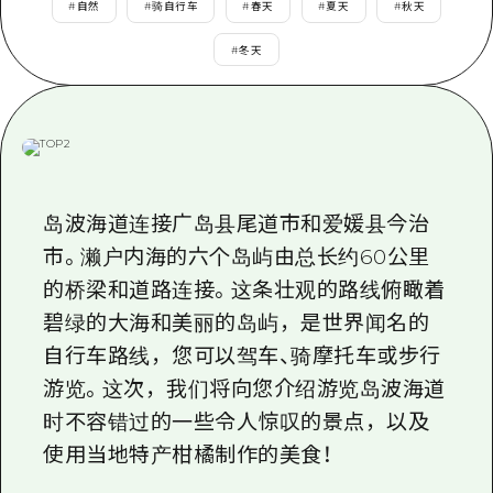
应时信息
#
自然
#
骑自行车
#
春天
#
夏天
#
秋天
广岛市内
安艺
骑自行车
#
冬天
安艺
答對了
有用的信息
购物
答对了
美北
运动
列表
HOME
美北
艺北
夜晚生活
访问访问
艺北
宫岛周边
世界遗产
次要流量摘要
岛波海道连接广岛县尾道市和爱媛县今治
新闻
宫岛周边
东山口
市。濑户内海的
六个
岛屿由总长约
60公里
学习·体验
设施拥堵
东山口
的桥梁和道路连接。这条壮观的路线俯瞰着
爱媛
标准
超值的游览门票
短途旅行
碧绿的大海和美丽的岛屿，是世界闻名的
岛根
历史·文化
行李寄存和运送服务
自行车路线，您可以驾车、骑摩托车或步行
半天
游览。这次，我们将向您介绍游览岛波海道
治愈
广岛表情周游券
一日游
时不容错过的一些令人惊叹的景点，以及
自然
广岛免费无线上网
1晚2天
使用当地特产柑橘制作的美食！
面向外国游客的街角旅游信息中心