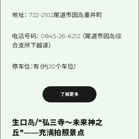
地址：
722-2102
尾道市因岛重井町
电话号码：
0845-26-6212
（尾道市因岛综
合支所下越课）
停车位：有（约
20个
车位）
了解更多
生口岛/“弘三寺～未来神之
丘”——充满拍照景点