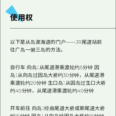
使用权
以下是从岛波海道的门户
——JR
尾道站前
往广岛一侧
三岛
的方法。
自行车 向岛：从尾道港乘渡轮约
5
分钟 因
岛：从向岛过因岛大桥约
30
分钟，从尾道港
乘渡轮约
20
分钟 生口岛：从因岛过生口大桥
约
40
分钟，从尾道港乘渡轮约
40
分钟
开车前往 向岛：经由尾道大桥或新尾道大桥