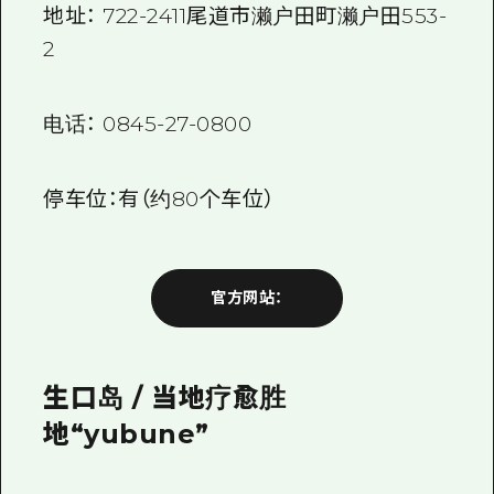
地址：
722-2411
尾道市濑户田町濑户田
553-
2
电话：
0845-27-0800
停车位：有（约
80个
车位）
官方网站：
生口岛 / 当地疗愈胜
地“yubune”