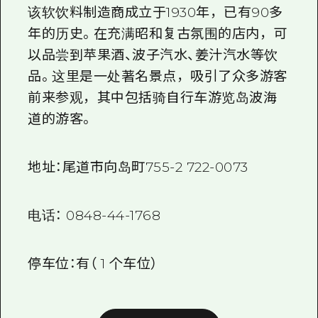
该软饮料制造商成立于
1930年
，已有
90
多
年的历史。在充满昭和复古氛围的店内，可
以品尝到苹果酒、波子汽水、姜汁汽水等饮
品。这里是一处著名景点，吸引了众多游客
前来参观，其中包括骑自行车游览岛波海
道的游客。
地址：尾道市向岛町
755-2
722-0073
电话：
0848-44-1768
停车位：有（
1 个
车位）