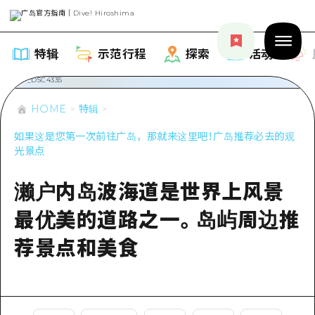
特辑
示范行程
探索
活动
HOME
特辑
如果这是您第一次前往广岛，那就来这里吧！广岛推荐必去的观
光景点
特辑
濑户内岛波海道是世界上风景
列表
示范行程
最优美的道路之一。岛屿周边推
推荐
列表
探索
荐景点和美食
艺术
Dive!Hiroshima官方向导
列表
活动·庙会
活动
广岛随意旅行
广岛市内
美食·酒水