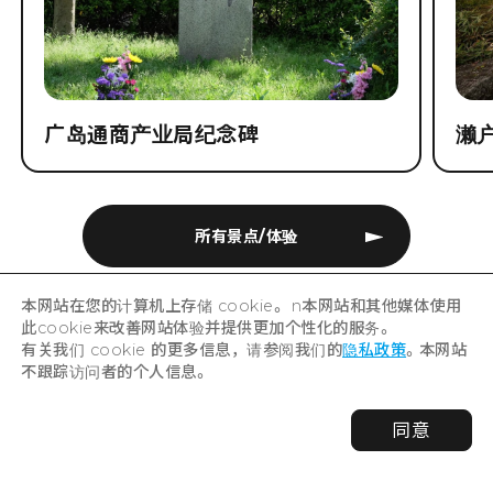
广岛通商产业局纪念碑
濑
所有景点/体验
本网站在您的计算机上存储 cookie。 n本网站和其他媒体使用
此cookie来改善网站体验并提供更加个性化的服务。
有关我们 cookie 的更多信息，请参阅我们的
隐私政策
。本网站
不跟踪访问者的个人信息。
HOME
特辑
同意
如果这是您第一次前往广岛，那就来这里吧！广岛推荐必去的观
光景点