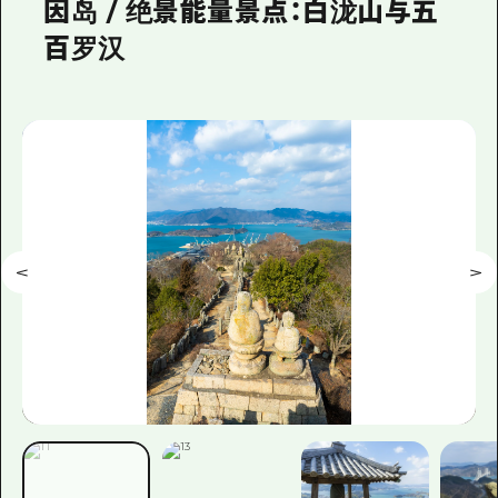
因岛 / 绝景能量景点：白泷山与五
百罗汉