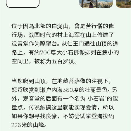
位于因岛北部的白泷山，曾是苦行僧的修
行场，战国时代的村上海军在山上修建了
观音堂作为瞭望台。从
仁王
门
通往山顶的道
路上，有约
700
尊大小石佛像排列在狭小的
空间里，被称为五百罗汉。
当您爬到山顶，在地藏菩萨像的注视下，
您将欣赏到濑户内海
360
度的壮丽景色。另
外，观音堂的后面有一个名为“小石岩”的能
量点，传说触摸这里就能实现爱情，所以
如果你想寻找良缘，不妨尝试攀登海拔约
226
米的山峰。