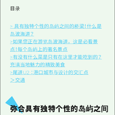
2晚3天
志愿者指南
目录
通过视频介绍广岛县的魅力！
> 具有独特个性的岛屿之间的桥梁！什么是
常见问题解答
岛波海道？
照片下载
>如果您正在游览岛波海道，这是必看景
点！每个岛屿上的著名景点
灾难发生期间的交通信息
>有没有什么菜是只有在这里才能吃到的？
广岛观光宣传册
充满当地魅力的精致美食
>
尾道U2
：港口城市与设计的交汇点
＞交通
弥合具有独特个性的岛屿之间