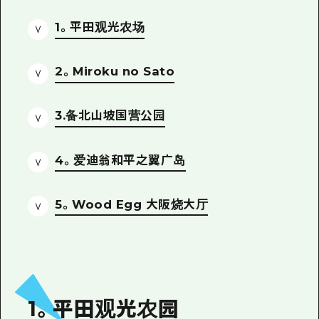
2晚3天
志愿者指南
1。平田观光农场
通过视频介绍广岛县的魅力！
2。Miroku no Sato
常见问题解答
照片下载
3.备北山坡国营公园
灾难发生期间的交通信息
4。爱迪翁和平之翼广岛
广岛观光宣传册
5。Wood Egg 大阪烧大厅
1。平田观光农园