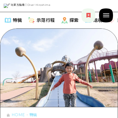
特辑
示范行程
探索
活动
特辑
列表
示范行程
推荐
列表
探索
艺术
Dive!Hiroshima官方向导
列表
活动·庙会
活动
广岛随意旅行
广岛市内
HOME
特辑
美食·酒水