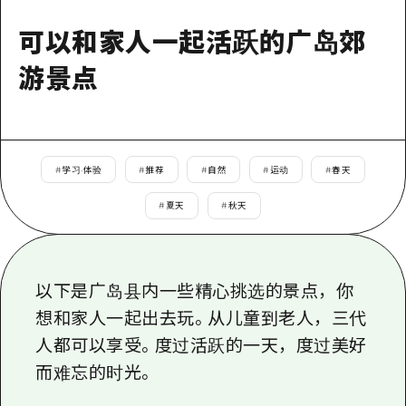
应时信息
广岛市内
安艺
骑自行车
可以和家人一起活跃的广岛郊
安艺
答對了
有用的信息
购物
游景点
答对了
美北
运动
列表
HOME
美北
艺北
夜晚生活
访问访问
艺北
宫岛周边
#
学习·体验
#
推荐
#
自然
#
运动
#
春天
世界遗产
次要流量摘要
新闻
宫岛周边
东山口
#
夏天
#
秋天
学习·体验
设施拥堵
东山口
爱媛
标准
超值的游览门票
短途旅行
岛根
历史·文化
行李寄存和运送服务
以下是广岛县内一些精心挑选的景点，你
半天
想和家人一起出去玩。从儿童到老人，三代
治愈
广岛表情周游券
一日游
人都可以享受。度过活跃的一天，度过美好
自然
广岛免费无线上网
而难忘的时光。
1晚2天
面向外国游客的街角旅游信息中心