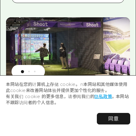
本网站在您的计算机上存储 cookie。 n本网站和其他媒体使用
此cookie来改善网站体验并提供更加个性化的服务。
有关我们 cookie 的更多信息，请参阅我们的
隐私政策
。本网站
去广岛足球博物馆吧！
不跟踪访问者的个人信息。
“广岛足球博物馆” 的诞生是所有
同意
人（不仅仅是足球迷）全年都可以
享受的地方。在联系广岛足球的