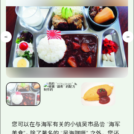
应时信息
广岛市内
安艺
骑自行车
安艺
答對了
有用的信息
购物
答对了
美北
运动
列表
HOME
美北
艺北
夜晚生活
访问访问
艺北
宫岛周边
世界遗产
次要流量摘要
新闻
宫岛周边
东山口
学习·体验
设施拥堵
东山口
爱媛
标准
超值的游览门票
短途旅行
岛根
历史·文化
行李寄存和运送服务
半天
治愈
广岛表情周游券
一日游
自然
广岛免费无线上网
1晚2天
您可以在与海军有关的小镇吴市品尝 “海军
面向外国游客的街角旅游信息中心
美食”。除了著名的 “吴海咖喱” 之外，您还