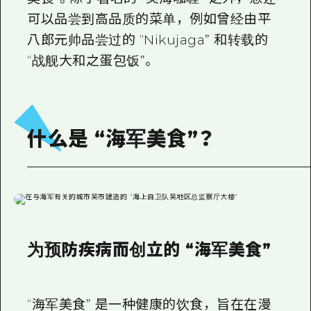
2晚3天
可以品尝到高品质的菜单，例如曾经由平
志愿者指南
八郎元帅品尝过的 “Nikujaga” 和转载的
通过视频介绍广岛县的魅力！
“战舰大和之蛋包饭”。
常见问题解答
照片下载
什么是 “海军美食”？
灾难发生期间的交通信息
广岛观光宣传册
为预防疾病而创立的 “海军美食”
“海军美食” 是一种健康的饮食，旨在在漫