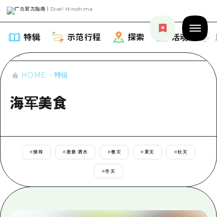
特辑
示范行程
探索
活动
HOME
特辑
海军美食
特辑
列表
示范行程
#
推荐
#
美食·酒水
#
春天
#
夏天
#
秋天
推荐
列表
探索
#
冬天
艺术
Dive!Hiroshima官方向导
列表
活动·庙会
活动
广岛随意旅行
广岛市内
美食·酒水